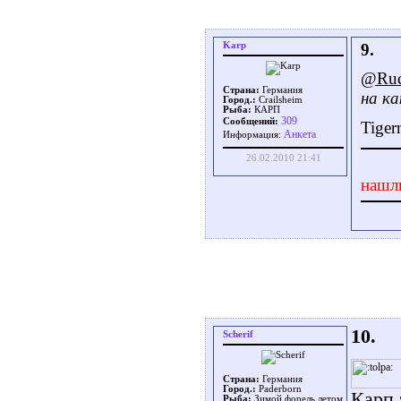
Karp
9.
@Rud
Страна:
Германия
на к
Город.:
Crailsheim
Рыба:
КАРП
309
Сообщений:
Tiger
Aнкета
Информация:
26.02.2010 21:41
нашл
10.
Scherif
Страна:
Германия
Город.:
Paderborn
Карп 
Рыба:
Зимой форель,летом