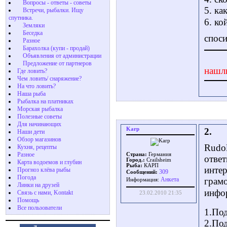
Вопросы - ответы - советы
5. ка
Встречи, рыбалки. Ищу
спутника.
6. ко
Земляки
Беседка
споси
Разное
Барахолка (купи - продай)
Объявления от администрации
Предложение от партнеров
нашл
Где ловить?
Чем ловить/ снаряжение?
На что ловить?
Наша рыба
Рыбалка на платниках
Морская рыбалка
Полезные советы
Для начинающих
Karp
2.
Наши дети
Обзор магазинов
Rudol
Кухня, рецепты
Разное
Страна:
Германия
ответ
Город.:
Crailsheim
Карта водоемов и глубин
Рыба:
КАРП
интер
Прогноз клёва рыбы
309
Сообщений:
Погода
Aнкета
грамо
Информация:
Линки на друзей
инфо
Связь с нами, Kontakt
23.02.2010 21:35
Помощь
Все пользователи
1.Под
2.Под