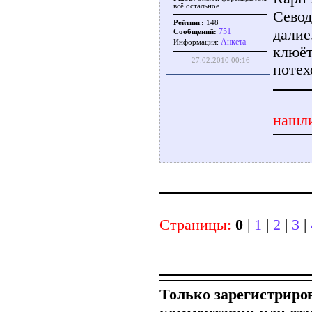
всё остальное.
Севод
Рейтинг:
148
далие
751
Сообщений:
Aнкета
Информация:
клюёт
27.02.2010 00:16
потех
нашли
Страницы:
0
|
1
|
2
|
3
|
Только зарегистриро