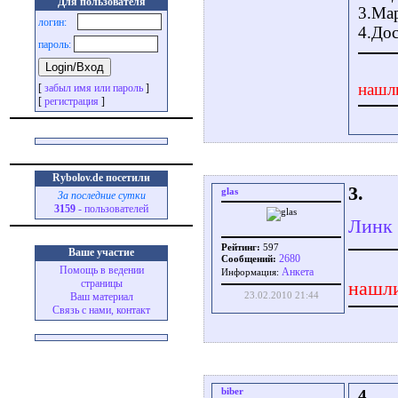
Для пользователя
3.Мар
логин:
4.Дос
пароль:
нашл
[
забыл имя или пароль
]
[
регистрация
]
Rybolov.de посетили
3.
glas
За последние сутки
3159
- пользователей
Линк 
Рейтинг:
597
Ваше участие
2680
Сообщений:
Помощь в ведении
Aнкета
Информация:
страницы
нашли
23.02.2010 21:44
Ваш материал
Связь с нами, контакт
biber
4.