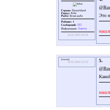
@Rud
Страна:
Deutschland
Город.:
Köln
Это н
Рыба:
Белая рыба
Рейтинг:
4
163
Сообщений:
Aнкета
Информация:
нашл
24.02.2010 20:19
(гость)
5.
24.02.2010 22:53
@Rud
Како
нашл