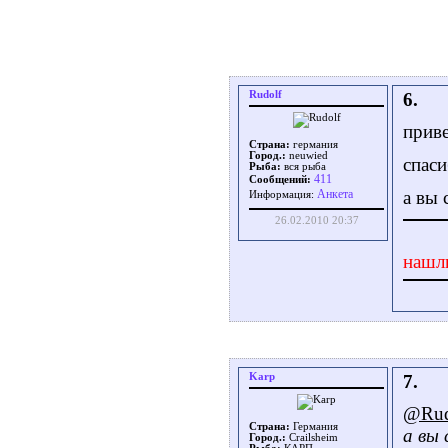
Rudolf
6.
приве
Страна:
германия
Город.:
neuwied
спаси
Рыба:
вся рыба
411
Сообщений:
а вы 
Aнкета
Информация:
26.02.2010 20:37
нашл
Karp
7.
@Rud
Страна:
Германия
а вы 
Город.:
Crailsheim