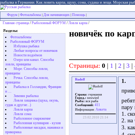
рыбалка в Германии. Как ловить карпа, щуку, сома, судака и леща. Морская рыб
Форум
Фотоальбомы
Для начинающих
Помощь
|
|
|
|
Главная страница
/
Рыболовный ФОРУМ
/
Ловля карпа
/
Разделы:
новичёк по кар
Фотоальбомы
Рыболовный ФОРУМ
Избушка рыбака
Любые вопросы от новичков
Новости водоёмов
Озеро или канал. Способы
Страницы:
0
|
1
|
2
|
3
|
ловли, принципы
Море. Способы ловли,
принципы
Речка. Способы ловли,
Rudolf
1.
принципы
Рыбалка в Голландии, Франции
приве
и ....
Страна:
германия
Зимняя рыбалка
Город.:
neuwied
ребят
Ловля хищника (щука, окунь,
Рыба:
вся рыба
судак и другие...)
411
Сообщений:
пару 
Ловля карпа
Aнкета
Информация:
1. ск
Ловля сома
23.02.2010 21:14
Рыболовное снаряжение
2. на
Рыболовная кулинария - кухня
3. ка
Рыболовные насадки, наживки и
прикормка
4. ск