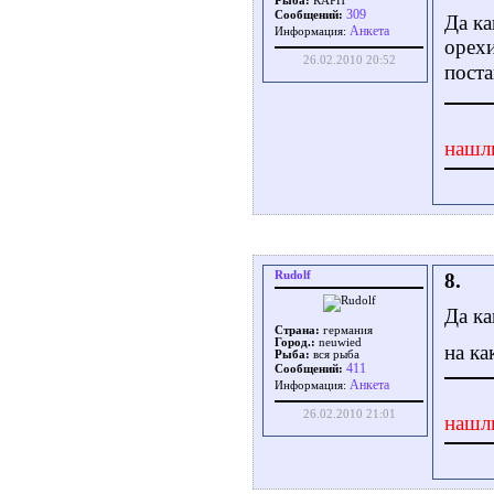
Рыба:
КАРП
309
Сообщений:
Да ка
Aнкета
Информация:
орехи
26.02.2010 20:52
пост
нашл
Rudolf
8.
Да ка
Страна:
германия
Город.:
neuwied
на ка
Рыба:
вся рыба
411
Сообщений:
Aнкета
Информация:
26.02.2010 21:01
нашл