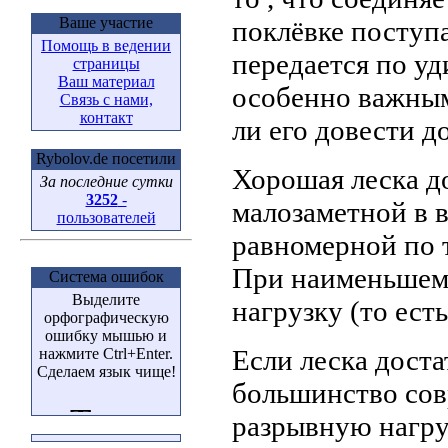
Ваше участие
поклёвке поступае
Помощь в ведении
передается по уд
страницы
Ваш материал
особенно важным
Связь с нами,
контакт
ли его довести д
Rybolov.de посетили
Хорошая леска д
За последние сутки
3252
-
малозаметной в в
пользователей
равномерной по 
При наименьшем
Система ошибок
Выделите
нагрузку (то ест
орфографическую
ошибку мышью и
Если леска доста
нажмите Ctrl+Enter.
Сделаем язык чище!
большинство сов
разрывную нагру