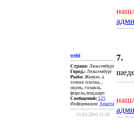
нашл
адм
weisi
7.
Страна:
Люксембург
шед
Город.:
Люксембург
Рыба:
Живую, а
точнее плотва, ,
окунь, голавль,
форель,лещ,карп
нашл
Сообщений:
125
Информация:
Aнкета
адм
25.03.2010 11:18