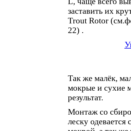
L, чаще всего в
заставить их кру
Trout Rotor (см.ф
22) .
У
Так же малёк, м
мокрые и сухие 
результат.
Монтаж со сбиро
леску одевается 
мокрой, а так же