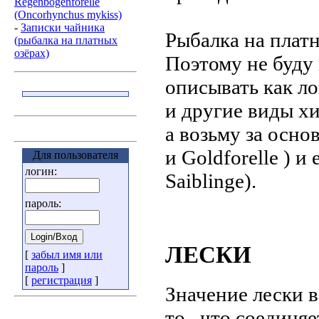
Regenbogenforelle
(Oncorhynchus mykiss)
-
Записки чайника
Рыбалка на платн
(рыбалка на платных
озёрах)
Поэтому не буду 
описывать как ло
и другие виды х
а возьму за осн
и Goldforelle ) 
Для пользователя
логин:
Saiblinge).
пароль:
ЛЕСКИ
[
забыл имя или
пароль
]
[
регистрация
]
Значение лески в
то , что соединя