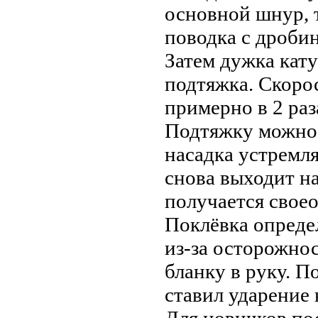
основной шнур, 
поводка с дроби
Затем дужка кату
подтяжка. Скорос
примерно в 2 раз
Подтяжку можно ч
насадка устремля
снова выходит н
получается свое
Поклёвка опреде
из-за осторожнос
бланку в руку. П
ставил ударение
Для новичков по