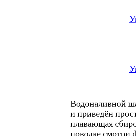
У
У
Водоналивной ша
и приведён прост
плавающая сбиро
поводке смотри ф