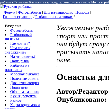
рыбалка в Германии. Как ловить карпа, щуку, сома, судака и леща. Морская рыб
Форум
|
Фотоальбомы
|
Для начинающих
|
Помощь
|
Главная страница
/
Рыбалка на платниках
/
Разделы:
Уважаемые рыбо
Фотоальбомы
спорт или прост
Рыболовный
ФОРУМ
они будут сразу 
Где ловить?
Чем ловить/
присылать напи
снаряжение?
На что ловить?
окне.
Наша рыба
Рыбалка на
платниках
Oснастки для
Морская рыбалка
Полезные советы
Для начинающих
Наши дети
Автор/Редактор
Обзор магазинов
Кухня, рецепты
Опубликовано:
Разное
Карта водоемов и