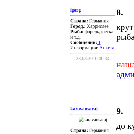
igorg
8.
Страна:
Германия
крут
Город.:
Харрислее
Рыба:
форель,треска
рыб
и т.д.
Сообщений:
1
Информация:
Aнкета
28.08.2010 00:34
нашл
адм
karavansaraj
9.
до к
Страна:
Германия