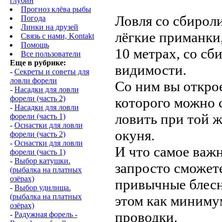
глубин
Прогноз клёва рыбы
Ловля со сбирол
Погода
Линки на друзей
лёгкие приманки,
Связь с нами, Kontakt
Помощь
10 метрах, со сб
Все пользователи
Еще в рубрике:
видимости.
-
Секреты и советы для
ловли форели
Со ним вы открое
-
Насадки для ловли
форели (часть 2)
которого можно 
-
Насадки для ловли
ловить при той 
форели (часть 1)
-
Oснастки для ловли
окуня.
форели (часть 2)
-
Oснастки для ловли
И что самое ва
форели (часть 1)
-
Выбор катушки.
запросто сможет
(рыбалка на платных
озёрах)
привычные блесн
-
Выбор удилища.
(рыбалка на платных
этом как миниму
озёрах)
проводки.
-
Радужная форель -