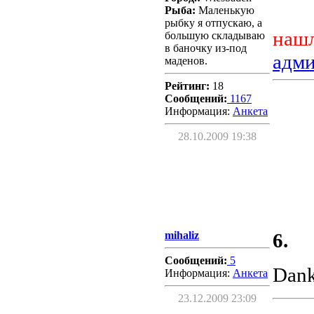
Рыба:
Маленькую
рыбку я отпускаю, а
нашл
большую складываю
в баночку из-под
адм
маденов.
Рейтинг:
18
Сообщений:
1167
Информация:
Aнкета
28.10.2009 19:38
mihaliz
6.
Сообщений:
5
Dan
Информация:
Aнкета
23.12.2009 23:09