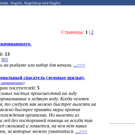
алка. Angeln, Angelshop und Angler.
Страницы:
1
|
2
 начинающего.
ей:
13
:
0
|
1
|
на рыбалке или набор для начала.
...>>>
ональный спасатель (ледовые шилья).
я начинающих
)
рии посетителей:
5
 самых частых происшествий на льду
проваливание в ледяную воду. Когда человек
ся, то следует как можно быстрее вылезти на
к можно быстрее принять меры против
охлаждения организма. Но вылезти из
а лед без посторонней помощи не всегда так
ед скользкий и ломается, на нем нет каких
мок, за которые можно ухватиться.
...>>>