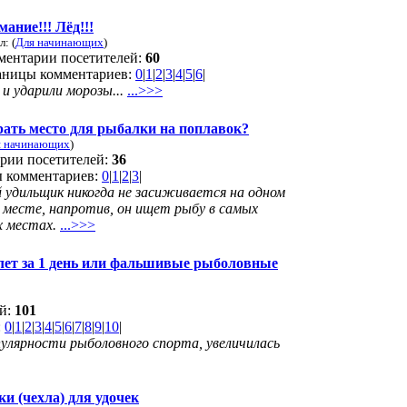
ание!!! Лёд!!!
л: (
Для начинающих
)
ментарии посетителей:
60
аницы комментариев:
0
|
1
|
2
|
3
|
4
|
5
|
6
|
и ударили морозы...
...>>>
ать место для рыбалки на поплавок?
я начинающих
)
рии посетителей:
36
 комментариев:
0
|
1
|
2
|
3
|
удильщик никогда не засиживается на одном
 месте, напротив, он ищет рыбу в самых
х местах.
...>>>
лет за 1 день или фальшивые рыболовные
ей:
101
:
0
|
1
|
2
|
3
|
4
|
5
|
6
|
7
|
8
|
9
|
10
|
опулярности рыболовного спорта, увеличилась
и (чехла) для удочек