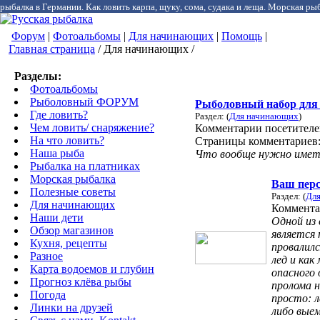
рыбалка в Германии. Как ловить карпа, щуку, сома, судака и леща. Морская рыб
Форум
|
Фотоальбомы
|
Для начинающих
|
Помощь
|
Главная страница
/ Для начинающих /
Разделы:
Фотоальбомы
Рыболовный ФОРУМ
Рыболовный набор для
Где ловить?
Раздел: (
Для начинающих
)
Чем ловить/ снаряжение?
Комментарии посетител
На что ловить?
Страницы комментариев
Наша рыба
Что вообще нужно иметь 
Рыбалка на платниках
Морская рыбалка
Ваш перс
Полезные советы
Раздел: (
Дл
Для начинающих
Коммента
Наши дети
Одной из
Обзор магазинов
является 
Кухня, рецепты
провалил
Разное
лед и ка
Карта водоемов и глубин
опасного 
Прогноз клёва рыбы
пролома н
Погода
просто: л
Линки на друзей
либо вые