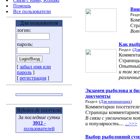
Связь с нами, Kontakt
Помощь
Вним
Все пользователи
Разде
Ком
Для пользователя
Стр
логин:
Вот 
пароль:
Как выбр
Раздел: (
Дл
Коммента
Страницы
Опытный 
[
забыл имя или
и том же
пароль
]
различны
[
регистрация
]
Экзамен рыболова и би
документы
Раздел: (
Для начинающих
)
Комментарии посетител
Rybolov.de посетили
Страницы комментариев
За последние сутки
В связи с увеличением п
3912
-
и популярность....
...>>>
пользователей
Выбор рыболовной сумк