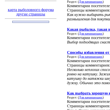
Раздел: (
Для начинающих
)
Комментарии посетител
карта рыболовного форума
Страницы комментариев
другие страницы
Как нужно выбирать рыбо
размышления для покупки
Какая рыбалка, такая и
Раздел: (
Для начинающих
)
Комментарии посетител
Выбор подходящих снасте
Способы избавления от
Раздел: (
Для начинающих
)
Комментарии посетител
Страницы комментариев
Несколько неплохих спос
ровно на катушку. Зажи
катушку до натяжки шну
дужку. Обычно это помо
Как выбрать хорошую 
Раздел: (
Для начинающих
)
Комментарии посетител
Страницы комментариев