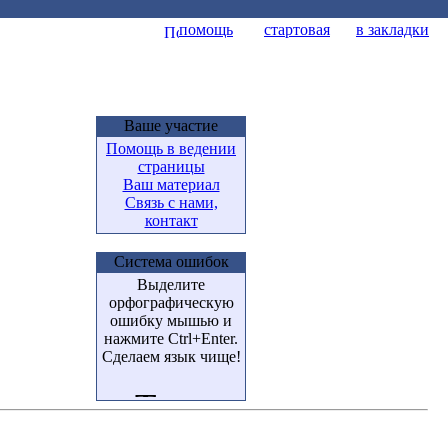
помощь
стартовая
в закладки
Ваше участие
Помощь в ведении
страницы
Ваш материал
Связь с нами,
контакт
Система ошибок
Выделите
орфографическую
ошибку мышью и
нажмите Ctrl+Enter.
Сделаем язык чище!