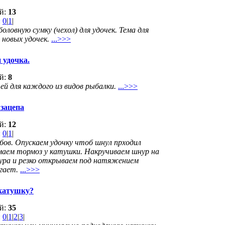
ей:
13
:
0
|
1
|
ловную сумку (чехол) для удочек. Тема для
 новых удочек.
...>>>
 удочка.
ей:
8
й для каждого из видов рыбалки.
...>>>
 зацепа
ей:
12
:
0
|
1
|
обов. Опускаем удочку чтоб шнул прходил
маем тормоз у катушки. Накручиваем шнур на
ра и резко открываем под натяжением
гает.
...>>>
катушку?
ей:
35
:
0
|
1
|
2
|
3
|