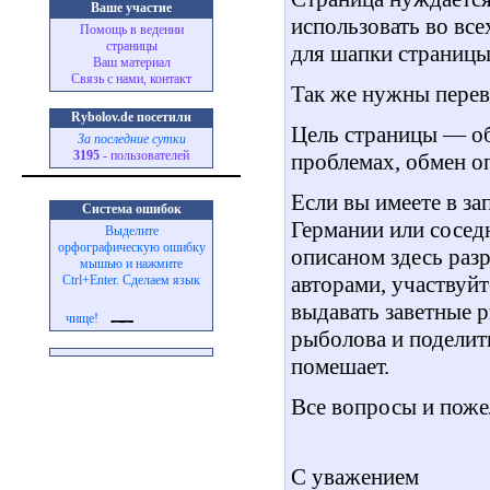
Ваше участие
использовать во вс
Помощь в ведении
страницы
для шапки страницы
Ваш материал
Связь с нами, контакт
Так же нужны перев
Rybolov.de посетили
Цель страницы — о
За последние сутки
3195
- пользователей
проблемах, обмен о
Если вы имеете в з
Система ошибок
Германии или сосед
Выделите
орфографическую ошибку
описаном здесь раз
мышью и нажмите
авторами, участвуйт
Ctrl+Enter. Сделаем язык
выдавать заветные р
чище!
рыболова и поделит
помешает.
Все вопросы и поже
С уважением