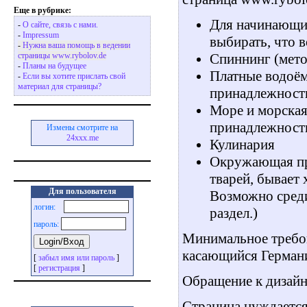
Еще в рубрике:
Для начинающих 
-
О сайте, связь с нами.
-
Impressum
выбирать, что в
-
Нужна ваша помощь в ведении
Спиннинг (мето
страницы www.rybolov.de
-
Планы на будущее
Платные водоём
-
Если вы хотите прислать свой
материал для страницы?
принадлежност
Море и морская
принадлежност
Измены смотрите на
24xxx.me
Кулинария
Окружающая при
тварей, бывает х
Для пользователя
Возможно среди
логин:
раздел.)
пароль:
Минимальное требов
касающийся Герман
[
забыл имя или пароль
]
[
регистрация
]
Обращение к дизайн
Страница нуждается