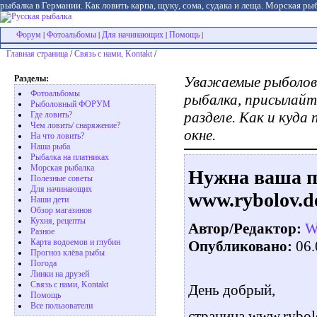
рыбалка в Германии. Как ловить карпа, щуку, сома, судака и леща. Морская рыб
Форум
Фотоальбомы
Для начинающих
Помощь
|
|
|
|
Главная страница
/
Связь с нами, Kontakt
/
Разделы:
Уважаемые рыболовы
Фотоальбомы
рыбалка, присылайте
Рыболовный ФОРУМ
разделе. Как и куда
Где ловить?
Чем ловить/ снаряжение?
окне.
На что ловить?
Наша рыба
Рыбалка на платниках
Морская рыбалка
Нужна ваша п
Полезные советы
Для начинающих
www.rybolov.d
Наши дети
Обзор магазинов
Кухня, рецепты
Автор/Редактор:
W
Разное
Карта водоемов и глубин
Опубликовано:
06.
Прогноз клёва рыбы
Погода
Линки на друзей
Связь с нами, Kontakt
День добрый,
Помощь
Все пользователи
страница www.rybol