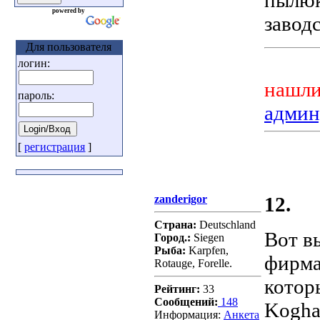
powered by
завод
Для пользователя
логин:
нашли
пароль:
админ
[
регистрация
]
zanderigor
12.
Страна:
Deutschland
Вот в
Город.:
Siegen
Рыба:
Karpfen,
фирма
Rotauge, Forelle.
котор
Рейтинг:
33
Сообщений:
148
Kogha,
Информация:
Aнкета