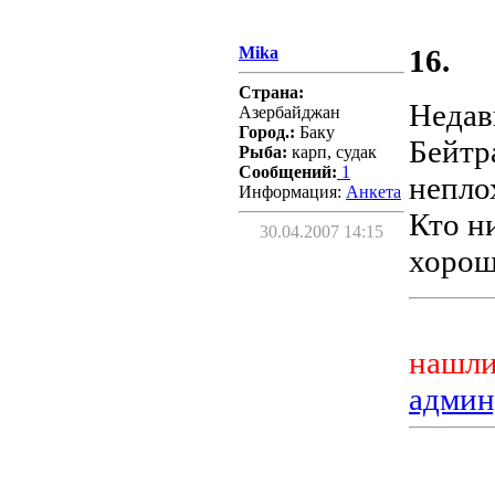
Mika
16.
Страна:
Недав
Азербайджан
Город.:
Баку
Бейтр
Рыба:
карп, судак
Сообщений:
1
непло
Информация:
Aнкета
Кто н
30.04.2007 14:15
хорош
нашли
админ