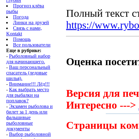
глубин
Прогноз клёва
Полный текст ст
рыбы
Погода
https://www.rybo
Линки на друзей
Связь с нами,
Kontakt
Помощь
Все пользователи
Еще в рубрике:
-
Рыболовный набор
Оценка посети
для начинающего.
-
Ваш персональный
спасатель (ледовые
шилья).
-
Внимание!!! Лёд!!!
-
Как выбрать место
Версия для печ
для рыбалки на
поплавок?
Интересно --->
-
Экзамен рыболова и
билет за 1 день или
фальшивые
Страницы ком
рыболовные
документы
-
Выбор рыболовной