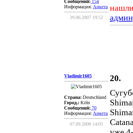
Сообщений:
154
нашли
Информация:
Aнкета
админ
29.06.2007 19:52
Vladimir1605
20.
Сугуб
Страна:
Deutschland
Shim
Город.:
Köln
Сообщений:
70
Shima
Информация:
Aнкета
Catan
07.09.2008 14:05
уже 4