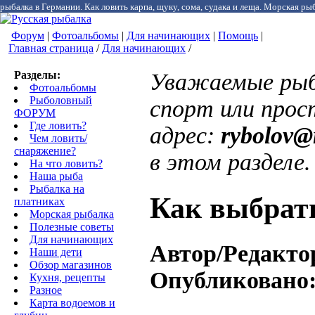
рыбалка в Германии. Как ловить карпа, щуку, сома, судака и леща. Морская рыб
Форум
|
Фотоальбомы
|
Для начинающих
|
Помощь
|
Главная страница
/
Для начинающих
/
Разделы:
Уважаемые рыб
Фотоальбомы
Рыболовный
спорт или прос
ФОРУМ
Где ловить?
адрес:
rybolov@
Чем ловить/
снаряжение?
в этом разделе.
На что ловить?
Наша рыба
Рыбалка на
Как выбрат
платниках
Морская рыбалка
Полезные советы
Для начинающих
Автор/Редакто
Наши дети
Обзор магазинов
Опубликовано
Кухня, рецепты
Разное
Карта водоемов и