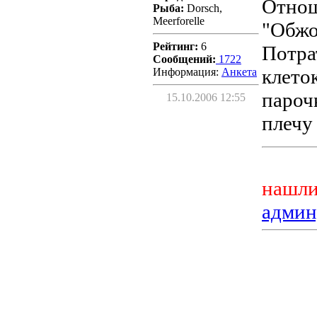
Отнош
Рыба:
Dorsch,
Meerforelle
"Обжо
Рейтинг:
6
Потра
Сообщений:
1722
клето
Информация:
Aнкета
пароч
15.10.2006 12:55
плечу
нашли
админ