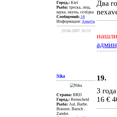
Два г
Город.:
Kiel
Рыба:
треска, лещ,
nexav
щука, окунь, селёдка
Сообщений:
16
Информация:
Aнкета
29.06.2007 16:33
нашли
админ
Nika
19.
3 год
Страна:
BRD
16 € 
Город.:
Remscheid
Рыба:
Aal. Barbe.
Brassen. Barsch .
Zander.