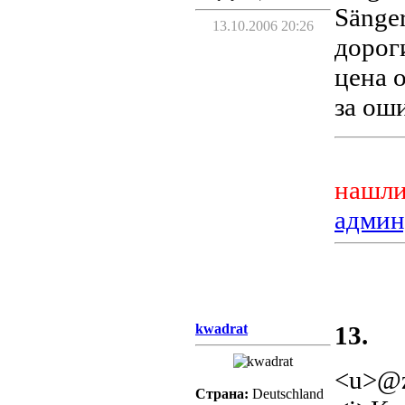
Sänger
13.10.2006 20:26
дороги
цена 
за оши
нашли
админ
kwadrat
13.
<u>@z
Страна:
Deutschland