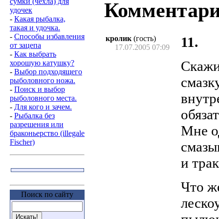
сумки (чехла) для
Комментар
удочек
-
Какая рыбалка,
такая и удочка.
-
Способы избавления
кролик
(гость)
11.
от зацепа
17.07.2005 07:09
-
Как выбрать
Скажи
хорошую катушку?
-
Выбор подходящего
смазк
рыболовного ножа.
-
Поиск и выбор
внутр
рыболовного места.
-
Для кого и зачем.
обяза
-
Рыбалка без
разрешения или
Мне о
браконьерство (illegale
Fischer)
смазы
и тра
Что ж
Поиск по сайту
леско
пылюк