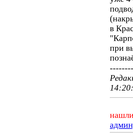
подво
(накр
в Кра
"Карп
при в
позна
-------
Редак
14:20
нашли
админ