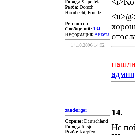
<i>Ko
Город.:
Stapelfeld
Рыба:
Dorsch,
Hornhecht, Forelle.
<u>@z
Рейтинг:
6
хорош
Сообщений:
184
отосла
Информация:
Aнкета
14.10.2006 14:02
нашли
админ
zanderigor
14.
Страна:
Deutschland
Не пой
Город.:
Siegen
Рыба:
Karpfen,