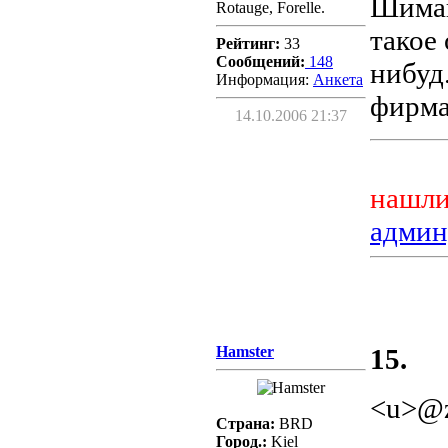
Шиман
Rotauge, Forelle.
такое
Рейтинг:
33
Сообщений:
148
нибуд.
Информация:
Aнкета
фирма
14.10.2006 21:37
нашли
админ
Hamster
15.
<u>@z
Страна:
BRD
Город.:
Kiel