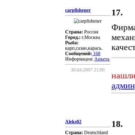
carpfishener
17.
Фирма
Страна:
Россия
механ
Город.:
г.Москва
Рыба:
качес
карп,сазан,карась.
Сообщений:
168
Информация:
Aнкета
30.04.2007 21:00
нашли
админ
Aleks02
18.
Страна:
Deutschland