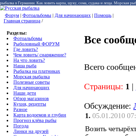
рыбалка в Германии. Как ловить карпа, щуку, сома, судака и леща. Морская рыб
Форум
|
Фотоальбомы
|
Для начинающих
|
Помощь
|
Главная страница
/
Разделы:
Все сообщ
Фотоальбомы
Рыболовный ФОРУМ
Где ловить?
Чем ловить/ снаряжение?
На что ловить?
Всего сообще
Наша рыба
Рыбалка на платниках
Морская рыбалка
Полезные советы
Страницы:
1
|
Для начинающих
Наши дети
Обзор магазинов
Обсуждение:
Кухня, рецепты
Разное
1.
05.01.2010 07
Карта водоемов и глубин
Прогноз клёва рыбы
Погода
Возить четырёхт
Линки на друзей