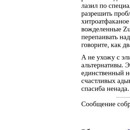
лазил по специ
разрешить проб
хитроатфаканое 
вожделенные Zug
перепаивать над
говорите, как д
А не ухожу с эл
альтернативы. Э
единственный н
счастливых ады
спасиба ненада.
Сообщение соб