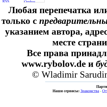
Любая перепечатка ил
только с
предварительн
указанием автора, адре
месте стран
Все права принадл
www.rybolov.de и
бу
© Wladimir Sarudi
Партн
Наши сервисы:
Знакомства
-
От