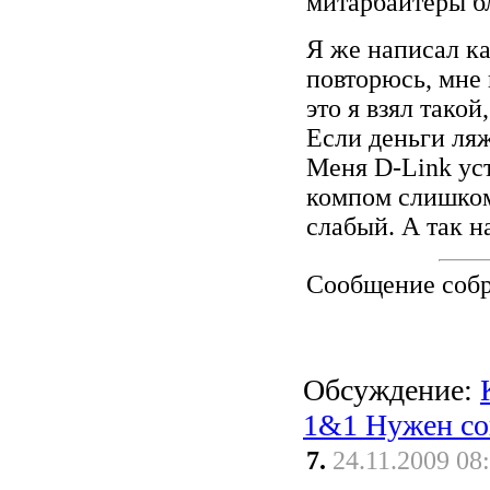
митарбайтеры б
Я же написал ка
повторюсь, мне 
это я взял такой
Если деньги ля
Меня D-Link уст
компом слишком 
слабый. А так н
Сообщение соб
Обсуждение:
1&1 Нужен со
7.
24.11.2009 08