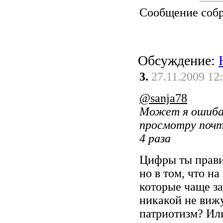
Сообщение соб
Обсуждение:
3.
27.11.2009 12
@sanja78
Может я ошибаю
просмотру почти
4 раза
Цифры ты прави
но в том, что н
которые чаще за
никакой не вижу
патриотизм? Или