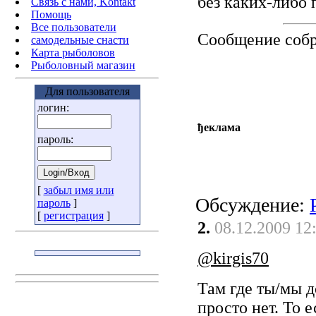
без каких-либо 
Связь с нами, Kontakt
Помощь
Все пользователи
Сообщение соб
самодельные снасти
Карта рыболовов
Рыболовный магазин
Для пользователя
логин:
ђеклама
пароль:
[
забыл имя или
Обсуждение:
пароль
]
[
регистрация
]
2.
08.12.2009 12
@kirgis70
Там где ты/мы д
просто нет. То 