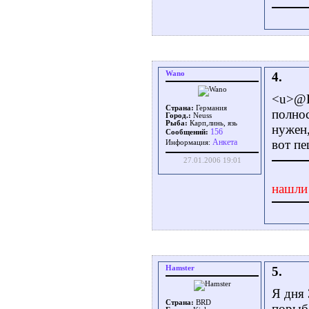
Wano
4.
<u>@K
Страна:
Германия
полнос
Город.:
Neuss
Рыба:
Карп,линь, язь
нужен,
156
Сообщений:
Aнкета
вот пе
Информация:
27.01.2006 19:01
нашли
Hamster
5.
Я дня 
Страна:
BRD
порыба