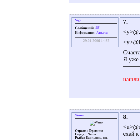
Sigi
7.
481
Сообщений:
<у>@Х
Aнкета
Информация:
<у>@В
29.01.2006 14:32
Счастл
Я уже
нашли
Wano
8.
<u>@s
Страна:
Германия
ехай к
Город.:
Neuss
Рыба:
Карп,линь, язь