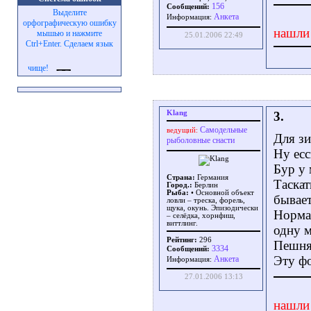
156
Сообщений:
Выделите
Aнкета
Информация:
орфографическую ошибку
нашли
мышью и нажмите
25.01.2006 22:49
Ctrl+Enter. Сделаем язык
чище!
Klang
3.
Самодельные
ведущий:
Для зи
рыболовные снасти
Ну есс
Бур у 
Страна:
Германия
Таскат
Город.:
Берлин
Рыба:
• Основной объект
бывае
ловли – треска, форель,
щука, окунь. Эпизодически
Нормал
– селёдка, хорнфиш,
виттлинг.
одну м
Рейтинг:
296
Пешня 
3334
Сообщений:
Эту ф
Aнкета
Информация:
27.01.2006 13:13
нашли