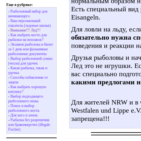
нормальным образом н
Еще в рубрике:
Есть специальный вид 
-
Рыболовный набор для
Eisangeln.
начинающего.
-
Ваш персональный
спасатель (ледовые шилья).
Для ловли на льду, ес
-
Внимание!!! Лёд!!!
-
Как выбрать место для
обязательно нужна сп
рыбалки на поплавок?
поведения и реакции н
-
Экзамен рыболова и билет
за 1 день или фальшивые
рыболовные документы
Друзья рыболовы и на
-
Выбор рыболовной сумки
(чехла) для удочек
Лед это не игрушки. Ес
-
Какая рыбалка, такая и
вас специально подгото
удочка.
-
Способы избавления от
какими предлогами не
зацепа
-
Как выбрать хорошую
катушку?
-
Выбор подходящего
Для жителей NRW и в ч
рыболовного ножа.
-
Поиск и выбор
Westfalen und Lippe e.V
рыболовного места.
-
Для кого и зачем.
запрещена!!!
-
Рыбалка без разрешения
или браконьерство (illegale
Fischer)