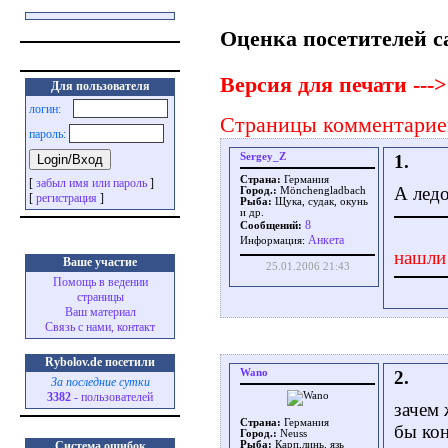
Оценка посетителей с
Версия для печати --->
Для пользователя
логин:
Страницы комментарие
пароль:
Sergey_Z
1.
Страна:
Германия
[
забыл имя или пароль
]
А ледо
Город.:
Mönchengladbach
[
регистрация
]
Рыба:
Щука, судак, окунь
и др.
8
Сообщений:
Aнкета
Информация:
нашли
Ваше участие
25.01.2006 21:43
Помощь в ведении
страницы
Ваш материал
Связь с нами, контакт
Rybolov.de посетили
Wano
2.
За последние сутки
3382
- пользователей
зачем
Страна:
Германия
бы ко
Город.:
Neuss
Система ошибок
Рыба:
Карп,линь, язь