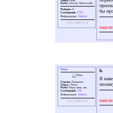
Город.:
Kiel
Рыба:
Dorsch, Meerforelle
прихва
Рейтинг:
6
бы про
1722
Сообщений:
Aнкета
Информация:
29.01.2006 11:51
нашли
Wano
6.
Я наве
Страна:
Германия
посижу
Город.:
Neuss
Рыба:
Карп,линь, язь
156
Сообщений:
Aнкета
Информация:
нашли
29.01.2006 14:15