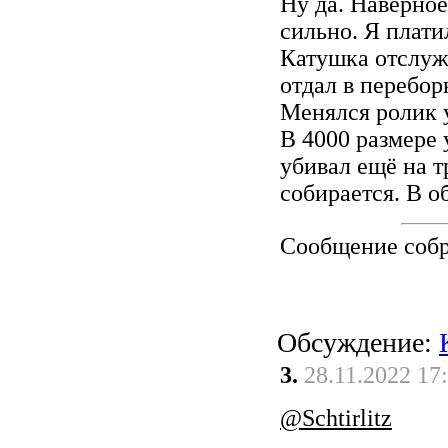
Ну да. Наверно
сильно. Я плати
Катушка отслужи
отдал в перебор
Менялся ролик у
В 4000 размере у
убивал ещё на т
собирается. В о
Сообщение соб
Обсуждение:
3.
28.11.2022 17
@Schtirlitz