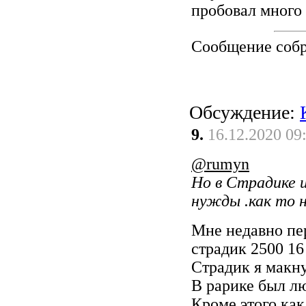
пробовал много 
Сообщение соб
Обсуждение:
9.
16.12.2020 09
@rumyn
Но в Страдике и
нужды .как то н
Мне недавно пе
страдик 2500 16
Страдик я макну
В рарике был лю
Кроме этого как