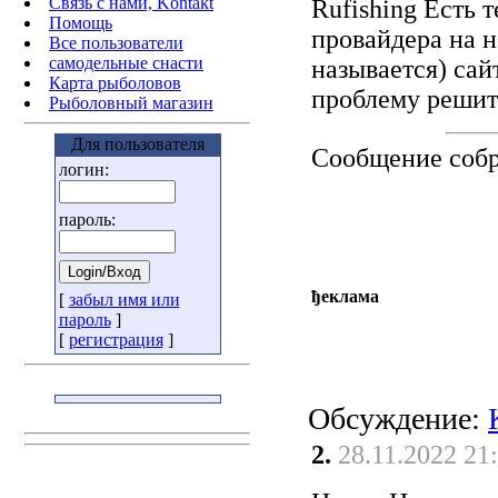
Связь с нами, Kontakt
Rufishing Есть 
Помощь
провайдера на н
Все пользователи
самодельные снасти
называется) сайт
Карта рыболовов
проблему решить
Рыболовный магазин
Для пользователя
Сообщение соб
логин:
пароль:
ђеклама
[
забыл имя или
пароль
]
[
регистрация
]
Обсуждение:
2.
28.11.2022 21