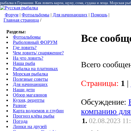
рыбалка в Германии. Как ловить карпа, щуку, сома, судака и леща. Морская рыб
Форум
|
Фотоальбомы
|
Для начинающих
|
Помощь
|
Главная страница
/
Разделы:
Все сообщ
Фотоальбомы
Рыболовный ФОРУМ
Где ловить?
Чем ловить/ снаряжение?
На что ловить?
Всего сообще
Наша рыба
Рыбалка на платниках
Морская рыбалка
Полезные советы
Страницы:
1
|
Для начинающих
Наши дети
Обзор магазинов
Обсуждение:
Кухня, рецепты
Разное
компанию для
Карта водоемов и глубин
Прогноз клёва рыбы
1.
02.08.2023 11
Погода
Линки на друзей