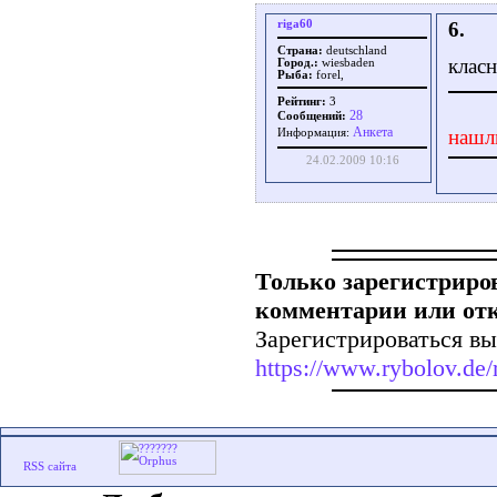
riga60
6.
Страна:
deutschland
класн
Город.:
wiesbaden
Рыба:
forel,
Рейтинг:
3
28
Сообщений:
Aнкета
нашл
Информация:
24.02.2009 10:16
Только зарегистриро
комментарии или от
Зарегистрироваться вы
https://www.rybolov.de/r