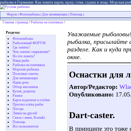
рыбалка в Германии. Как ловить карпа, щуку, сома, судака и леща. Морская рыб
Форум
Фотоальбомы
Для начинающих
Помощь
|
|
|
|
Главная страница
/
Рыбалка на платниках
/
Разделы:
Уважаемые рыболовы! 
Фотоальбомы
рыбалка, присылайте 
Рыболовный ФОРУМ
Где ловить?
разделе. Как и куда п
Чем ловить/ снаряжение?
окне.
На что ловить?
Наша рыба
Рыбалка на платниках
Морская рыбалка
Oснастки для л
Полезные советы
Для начинающих
Наши дети
Автор/Редактор:
Wla
Обзор магазинов
Кухня, рецепты
Опубликовано:
17.05
Разное
Карта водоемов и глубин
Прогноз клёва рыбы
Погода
Dart-caster.
Линки на друзей
Связь с нами, Kontakt
Помощь
Все пользователи
В принципе это тоже 