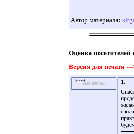
Автор материала:
kirg
Оценка посетителей 
Версия для печати ---
(гость)
1.
18.05.2007 16:14
Спаси
пред
желан
сложн
практ
буде