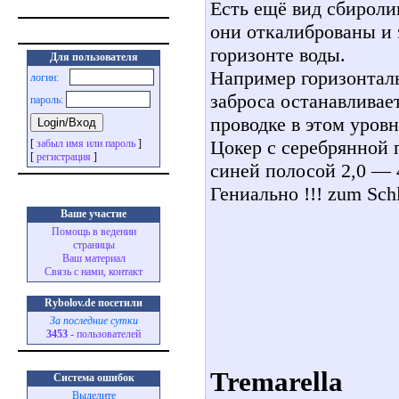
Есть ещё вид сбиролин
они откалиброваны и 
горизонте воды.
Для пользователя
Например горизонталь
логин:
заброса останавливает
пароль:
проводке в этом уровн
Цокер с серебрянной 
[
забыл имя или пароль
]
[
регистрация
]
синей полосой 2,0 — 
Гениально !!! zum Sch
Ваше участие
Помощь в ведении
страницы
Ваш материал
Связь с нами, контакт
Rybolov.de посетили
За последние сутки
3453
- пользователей
Tremarella
Система ошибок
Выделите