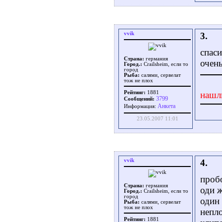
vvik
3.
спас
Страна:
германия
очень
Город.:
Crailsheim, если то
город
Рыба:
салями, сервелат
тож не плох
Рейтинг:
1881
нашл
3799
Сообщений:
Aнкета
Информация:
23.05.2007 11:01
vvik
4.
пробо
Страна:
германия
оди ж
Город.:
Crailsheim, если то
город
один 
Рыба:
салями, сервелат
тож не плох
непл
Рейтинг:
1881