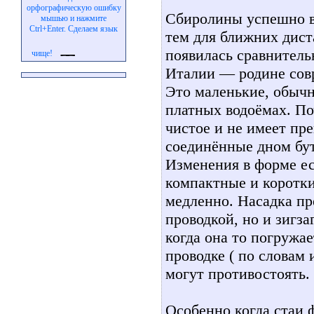
орфографическую ошибку
Сбиролины успешно в
мышью и нажмите
Ctrl+Enter. Сделаем язык
тем для ближних дист
появилась сравнитель
чище!
Италии — родине сов
Это маленькие, обычн
платных водоёмах. По
чистое и не имеет пр
соединённые дном бу
Изменения в форме ес
компактные и коротки
медленно. Насадка пр
проводкой, но и зигза
когда она то погружа
проводке ( по словам
могут противостоять.
Особенно когда стаи ф