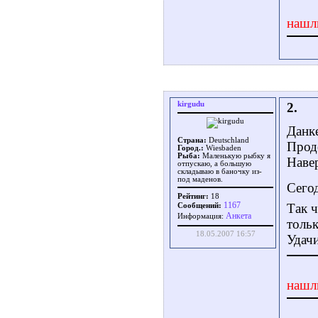
нашл
kirgudu
2.
Данк
Страна:
Deutschland
Прод
Город.:
Wiesbaden
Рыба:
Маленькую рыбку я
Навер
отпускаю, а большую
складываю в баночку из-
под маденов.
Сего
Рейтинг:
18
1167
Так ч
Сообщений:
Aнкета
Информация:
тольк
18.05.2007 16:57
Удачи
нашл