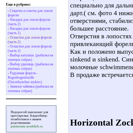
специально для дальн
Еще в рубрике:
-
Секреты и советы для ловли
дарт.( см. фото 4 ниж
форели
отверстиями, стабили
-
Насадки для ловли форели
(часть 2)
большее расстояние.
-
Насадки для ловли форели
(часть 1)
Отверстия в лопостях
-
Oснастки для ловли форели
(часть 2)
привлекающий форел
-
Oснастки для ловли форели
Как и положено выпус
(часть 1)
-
Выбор катушки. (рыбалка на
sinkend и sinkend. Си
платных озёрах)
-
Выбор удилища. (рыбалка на
молочные schwimmend
платных озёрах)
В продаже встречается
-
Радужная форель -
Regenbogenforelle
(Oncorhynchus mykiss)
-
Записки чайника (рыбалка на
платных озёрах)
Недорогой
пансионат для
престарелых Альцгеймер
:
позаботимся о вашем
Horizontal Zoc
родственнике.
pansionaty-pozhilyh.ru