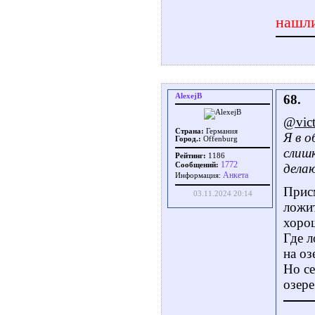
нашли
AlexejB
68.
@vic
Страна:
Германия
Я в о
Город.:
Offenburg
слишк
Рейтинг:
1186
1772
Сообщений:
делаю
Aнкета
Информация:
Присм
03.11.2024 20:14
ложит
хорош
Где л
на оз
Но се
озере