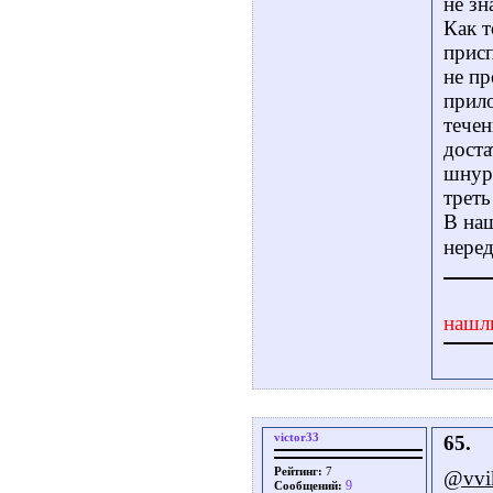
не зн
Как т
присп
не пр
прило
течен
доста
шнур.
треть
В наш
неред
нашл
victor33
65.
Рейтинг:
7
@vvi
9
Сообщений: