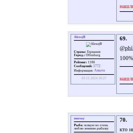
нашл
AlexejB
69.
@phi
Страна:
Германия
Город.:
Offenburg
100
Рейтинг:
1186
1772
Сообщений:
Aнкета
Информация:
нашл
03.11.2024 20:27
mursay
70.
Рыба:
всякую но очень
кто н
люблю зимнюю рыбалку