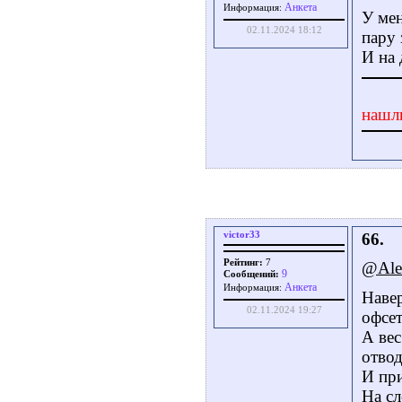
Aнкета
Информация:
У мен
02.11.2024 18:12
пару 
И на 
нашл
victor33
66.
Рейтинг:
7
@Ale
9
Сообщений:
Aнкета
Информация:
Наве
02.11.2024 19:27
офсет
А вес
отвод
И пр
На с