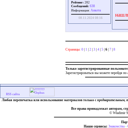
Рейтинг:
282
638
Сообщений:
Aнкета
Информация:
нашл
08.11.2024 08:16
Страницы:
0
|
1
|
2
|
3
|
4
|
5
|
6
|
7
|
8
Только зарегистрированные пользовате
Зарегистрироваться вы можете перейдя по 
Любая перепечатка или использование материалов только с
предварительным, 
Все права принадлежат авторам, ст
© Wladimir S
Пар
Наши сервисы:
Знакомства
-