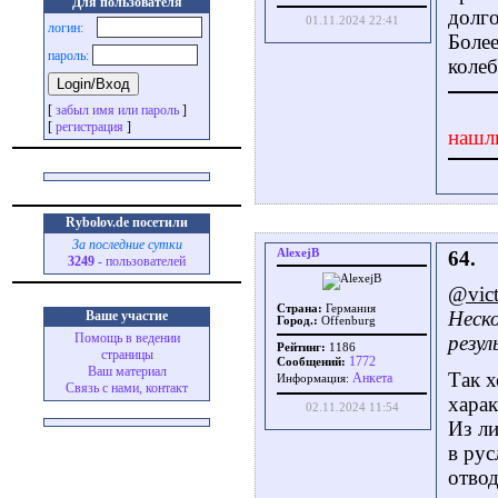
Для пользователя
долго
01.11.2024 22:41
логин:
Более
пароль:
колеб
[
забыл имя или пароль
]
[
регистрация
]
нашл
Rybolov.de посетили
За последние сутки
AlexejB
64.
3249
- пользователей
@vic
Страна:
Германия
Неско
Ваше участие
Город.:
Offenburg
Помощь в ведении
резу
Рейтинг:
1186
страницы
1772
Сообщений:
Ваш материал
Так х
Aнкета
Информация:
Связь с нами, контакт
харак
02.11.2024 11:54
Из ли
в рус
отвод