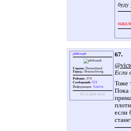
буду 
нашл
67.
philosoph
@vict
Страна:
Deutschland
Если 
Город.:
Braunschweig
Рейтинг:
374
Тоже 
624
Сообщений:
Aнкета
Информация:
Пока 
03.11.2024 20:10
прима
плотн
если 
стане