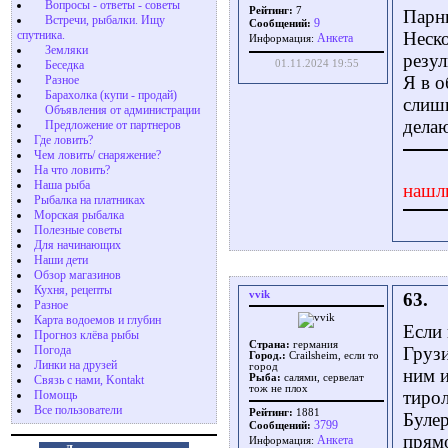
Вопросы - ответы - советы
Рейтинг:
7
Парни
Встречи, рыбалки. Ищу
9
Сообщений:
спутника.
Неско
Aнкета
Информация:
Земляки
резул
Беседка
01.11.2024 19:55
Я в о
Разное
Барахолка (купи - продай)
слишк
Объявления от администрации
делаю
Предложение от партнеров
Где ловить?
Чем ловить/ снаряжение?
На что ловить?
Наша рыба
нашл
Рыбалка на платниках
Морская рыбалка
Полезные советы
Для начинающих
Наши дети
Обзор магазинов
Кухня, рецепты
vvik
63.
Разное
Карта водоемов и глубин
Если 
Прогноз клёва рыбы
Страна:
германия
Погода
Грузи
Город.:
Crailsheim, если то
Линки на друзей
город
ним и
Рыба:
салями, сервелат
Связь с нами, Kontakt
тож не плох
тирол
Помощь
Все пользователи
Рейтинг:
1881
Булер
3799
Сообщений:
прямо
Aнкета
Информация: