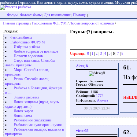
рыбалка в Германии. Как ловить карпа, щуку, сома, судака и леща. Морская рыб
Форум
Фотоальбомы
Для начинающих
Помощь
|
|
|
|
Главная страница
/
Рыболовный ФОРУМ
/
Любые вопросы от новичков
/
Разделы:
Глупые(?) вопросы.
Фотоальбомы
Рыболовный ФОРУМ
Избушка рыбака
Любые вопросы от новичков
Страницы:
0
|
1
|
2
|
3
|
4
|
5
|
6
|
7
|
8
Новости водоёмов
Озеро или канал. Способы
ловли, принципы
AlexejB
61.
Море. Способы ловли,
принципы
На фо
Речка. Способы ловли,
Страна:
Германия
принципы
Город.:
Offenburg
Рыбалка в Голландии, Франции
Рейтинг:
1186
и ....
1772
нашл
Сообщений:
Зимняя рыбалка
Aнкета
Информация:
Ловля хищника (щука, окунь,
судак и другие...)
30.09.2024 22:34
Ловля карпа
Ловля сома
Рыболовное снаряжение
Рыболовная кулинария - кухня
Рыболовные насадки, наживки и
victor33
62.
прикормка