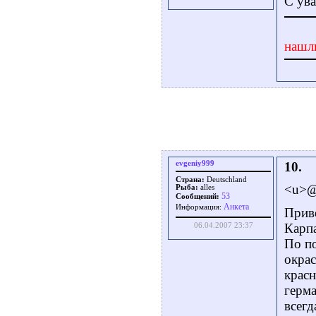
С ув
нашл
evgeniy999
10.
Страна:
Deutschland
<u>@
Рыба:
alles
53
Сообщений:
Aнкета
Информация:
Прив
Карпа
06.04.2007 23:37
По по
окра
красн
герма
всегд