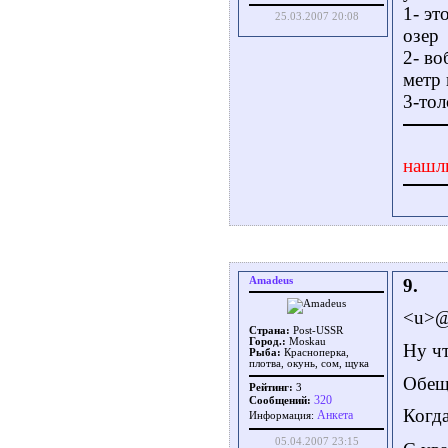
1- эт
25.03.2007 20:08
озер
2- во
метр 
3-тол
нашл
Amadeus
9.
<u>@
Страна:
Post-USSR
Город.:
Moskau
Ну чт
Рыба:
Красноперка,
плотва, окунь, сом, щука
Обещ
Рейтинг:
3
320
Сообщений:
Когд
Aнкета
Информация:
05.04.2007 23:15