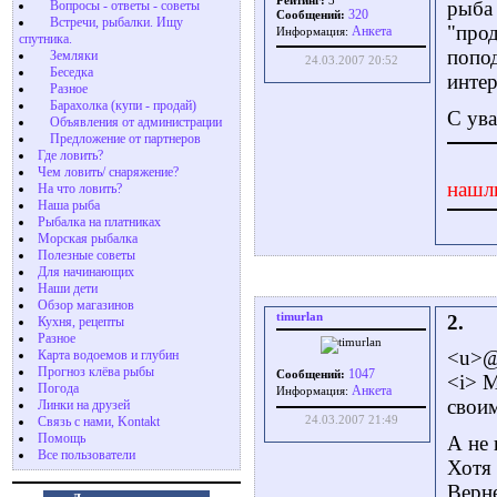
Рейтинг:
3
рыба 
Вопросы - ответы - советы
320
Сообщений:
Встречи, рыбалки. Ищу
"про
Aнкета
Информация:
спутника.
попод
Земляки
24.03.2007 20:52
Беседка
инте
Разное
Барахолка (купи - продай)
С ув
Объявления от администрации
Предложение от партнеров
Где ловить?
Чем ловить/ снаряжение?
нашл
На что ловить?
Наша рыба
Рыбалка на платниках
Морская рыбалка
Полезные советы
Для начинающих
Наши дети
Обзор магазинов
timurlan
2.
Кухня, рецепты
Разное
<u>@
Карта водоемов и глубин
Прогноз клёва рыбы
1047
Сообщений:
<i> М
Погода
Aнкета
Информация:
своим
Линки на друзей
Связь с нами, Kontakt
24.03.2007 21:49
Помощь
А не
Все пользователи
Хотя 
Верне