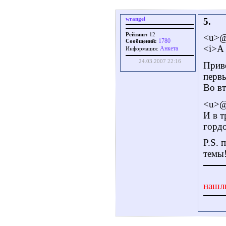
wrangel
5.
Рейтинг:
12
<u>@
1780
Сообщений:
<i>А
Aнкета
Информация:
24.03.2007 22:16
Приве
перв
Во в
<u>@
И в т
гордо
P.S. 
темы
нашл