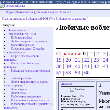
рыбалка в Германии. Как ловить карпа, щуку, сома, судака и леща. Морская рыб
Форум
Фотоальбомы
Для начинающих
Помощь
|
|
|
|
Главная страница
/
Рыболовный ФОРУМ
/
Рыболовное снаряжение
/
Разделы:
Любимые вобле
Фотоальбомы
Рыболовный ФОРУМ
Избушка рыбака
Любые вопросы от новичков
Новости водоёмов
Озеро или канал. Способы
Страницы:
0
|
1
|
2
|
3
|
ловли, принципы
Море. Способы ловли,
19
|
20
|
21
|
22
|
23
|
24
принципы
Речка. Способы ловли,
38
|
39
|
40
|
41
|
42
|
43
принципы
Рыбалка в Голландии, Франции
57
|
58
|
59
|
60
и ....
Зимняя рыбалка
Ловля хищника (щука, окунь,
Amadeus
1.
судак и другие...)
Ловля карпа
Уваж
Ловля сома
Рыболовное снаряжение
Страна:
Post-USSR
Город.:
Moskau
Рыболовная кулинария - кухня
Многи
Рыба:
Красноперка,
Рыболовные насадки, наживки и
плотва, окунь, сом, щука
же по
прикормка