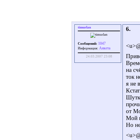
timurlan
6.
1047
Сообщений:
<u>@
Aнкета
Информация:
Прив
24.03.2007 23:08
Време
на сч
ток н
я не 
Кстат
Шутк
прочи
от Мо
Мой г
Но не
<u>@