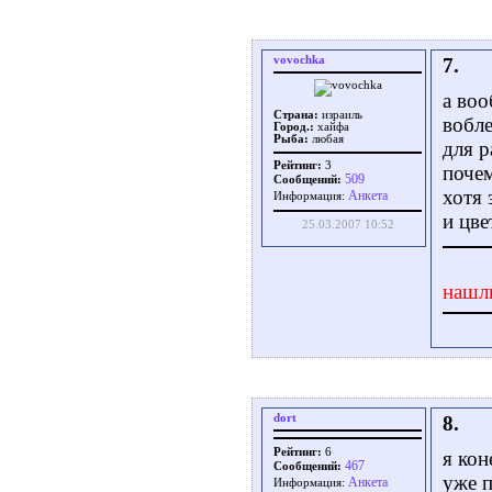
vovochka
7.
а воо
Страна:
израиль
вобле
Город.:
хайфа
Рыба:
любая
для р
Рейтинг:
3
почем
509
Сообщений:
хотя 
Aнкета
Информация:
и цве
25.03.2007 10:52
нашл
dort
8.
Рейтинг:
6
я кон
467
Сообщений:
уже 
Aнкета
Информация: