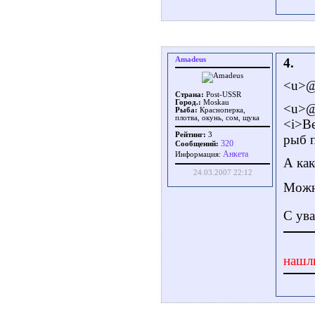
Amadeus
4.
<u>@
Страна:
Post-USSR
Город.:
Moskau
<u>@
Рыба:
Красноперка,
плотва, окунь, сом, щука
<i>В
Рейтинг:
3
рыб п
320
Сообщений:
Aнкета
Информация:
А как
24.03.2007 22:12
Можн
С ув
нашл