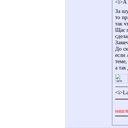
<i>А 
За шу
то п
так ч
Щас п
сдел
Замеч
До ск
если 
теме,
а так
-------
<i>La
нашл