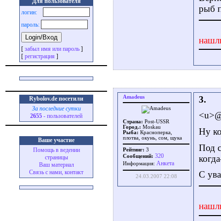
Для пользователя
рыб 
логин:
пароль:
нашл
[
забыл имя или пароль
]
[
регистрация
]
Amadeus
3.
Rybolov.de посетили
За последние сутки
<u>@
2655
- пользователей
Страна:
Post-USSR
Город.:
Moskau
Ну к
Рыба:
Красноперка,
плотва, окунь, сом, щука
Ваше участие
Под с
Помощь в ведении
Рейтинг:
3
320
когда
Сообщений:
страницы
Aнкета
Информация:
Ваш материал
Связь с нами, контакт
С ув
24.03.2007 22:08
нашл