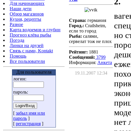
2.
Для начинающих
Наши дети
ваге
Обзор магазинов
Кухня, рецепты
Страна:
германия
спец
Разное
Город.:
Crailsheim,
Карта водоемов и глубин
если то город
но с
Прогноз клёва рыбы
Рыба:
салями,
Погода
сервелат тож не плох
поро
Линки на друзей
Связь с нами, Kontakt
Рейтинг:
1881
деше
Помощь
Сообщений:
3799
Все пользователи
езже
Информация:
Aнкета
похо
Для пользователя
19.11.2007 12:34
логин:
прик
экон
пароль:
приц
моде
[
забыл имя или
пароль
]
нет 
[
регистрация
]