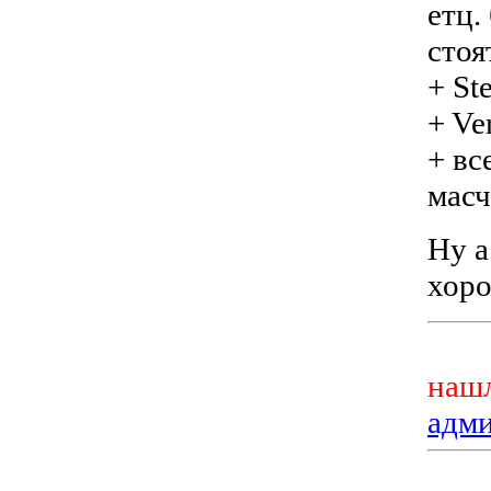
етц.
стоя
+ St
+ Ve
+ вс
мас
Ну а
хоро
нашл
адм