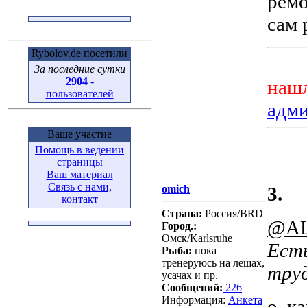
ремо
сам 
Rybolov.de посетили
За последние сутки
2904
-
нашл
пользователей
адм
Ваше участие
Помощь в ведении
страницы
Ваш материал
Связь с нами,
omich
3.
контакт
Страна:
Россия/BRD
@AL
Город.:
Омск/Karlsruhe
Есть
Рыба:
пока
тренеруюсь на лещах,
тру
усачах и пр.
Сообщений:
226
Информация:
Aнкета
о, ка