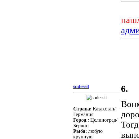
нашл
адм
sodessit
6.
Вонм
Страна:
Казахстан/
доро
Германия
Город.:
Целиноград/
Тогд
Берлин
Рыба:
любую
выпо
крупную