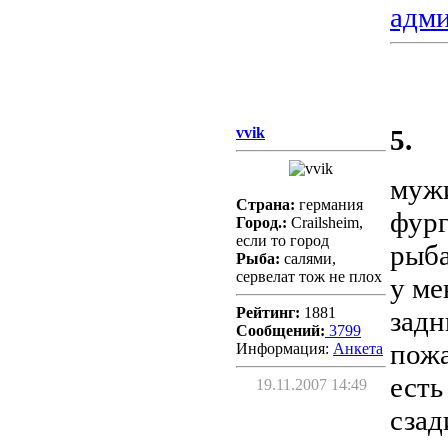
адм
vvik
5.
мужи
Страна:
германия
фург
Город.:
Crailsheim,
если то город
рыба
Рыба:
салями,
сервелат тож не плох
у ме
Рейтинг:
1881
задн
Сообщений:
3799
пожа
Информация:
Aнкета
есть
19.11.2007 14:49
сзади.