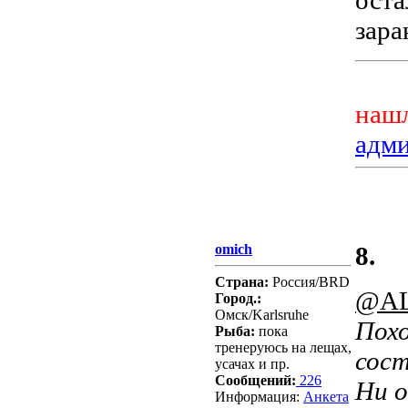
оста
зара
нашл
адм
omich
8.
Страна:
Россия/BRD
@AL
Город.:
Омск/Karlsruhe
Пох
Рыба:
пока
тренеруюсь на лещах,
сос
усачах и пр.
Сообщений:
226
Ни о
Информация:
Aнкета