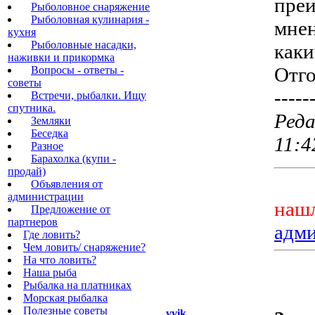
преи
Рыболовное снаряжение
Рыболовная кулинария -
мнен
кухня
Рыболовные насадки,
каки
наживки и прикормка
Отго
Вопросы - ответы -
советы
-----
Встречи, рыбалки. Ищу
спутника.
Реда
Земляки
Беседка
11:4
Разное
Барахолка (купи -
продай)
Объявления от
администрации
нашл
Предложение от
партнеров
адм
Где ловить?
Чем ловить/ снаряжение?
На что ловить?
Наша рыба
Рыбалка на платниках
Морская рыбалка
Полезные советы
vvik