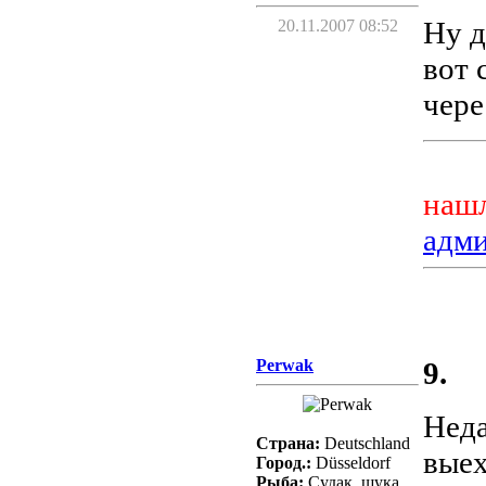
Ну д
20.11.2007 08:52
вот 
чере
нашл
адм
Perwak
9.
Неда
Страна:
Deutschland
выех
Город.:
Düsseldorf
Рыба:
Судак, щука,