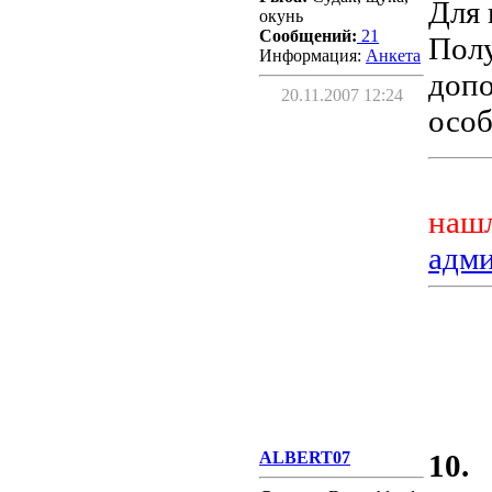
Для 
окунь
Сообщений:
21
Полу
Информация:
Aнкета
доп
20.11.2007 12:24
особ
нашл
адм
ALBERT07
10.