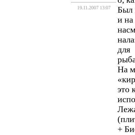
Был 
19.11.2007 13:07
и на
насм
нала
для
рыба
На м
«кир
это 
испо
Лежа
(пли
+ Би