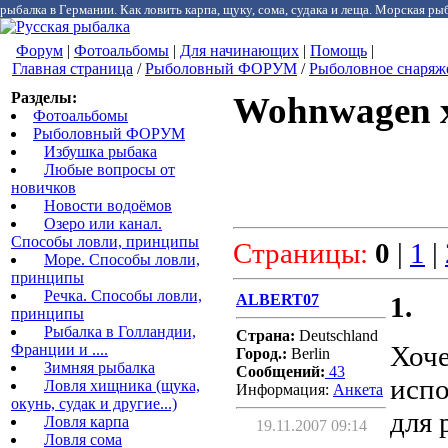
рыбалка в Германии. Как ловить карпа, щуку, сома, судака и леща. Морская рыб
Форум
|
Фотоальбомы
|
Для начинающих
|
Помощь
|
Главная страница
/
Рыболовный ФОРУМ
/
Рыболовное снаряж
Разделы:
Wohnwagen х
Фотоальбомы
Рыболовный ФОРУМ
Избушка рыбака
Любые вопросы от
новичков
Новости водоёмов
Озеро или канал.
Способы ловли, принципы
Страницы:
0
|
1
|
Море. Способы ловли,
принципы
Речка. Способы ловли,
ALBERT07
1.
принципы
Рыбалка в Голландии,
Страна:
Deutschland
Хоче
Франции и ....
Город.:
Berlin
Зимняя рыбалка
Сообщений:
43
испо
Ловля хищника (щука,
Информация:
Aнкета
окунь, судак и другие...)
для 
Ловля карпа
19.11.2007 09:14
Ловля сома