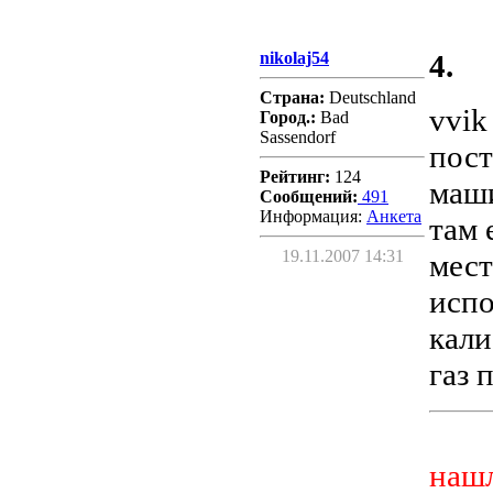
nikolaj54
4.
Страна:
Deutschland
vvik
Город.:
Bad
Sassendorf
пост
Рейтинг:
124
маши
Сообщений:
491
Информация:
Aнкета
там 
19.11.2007 14:31
мест
испо
кали
газ 
нашл