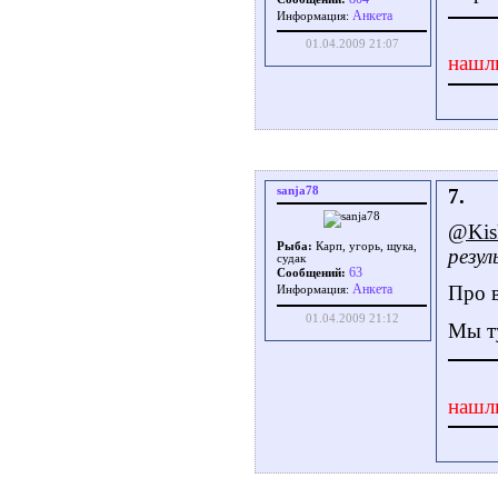
Aнкета
Информация:
01.04.2009 21:07
нашл
sanja78
7.
@Kis
Рыба:
Карп, угорь, щука,
резу
судак
63
Сообщений:
Про в
Aнкета
Информация:
01.04.2009 21:12
Мы ту
нашл