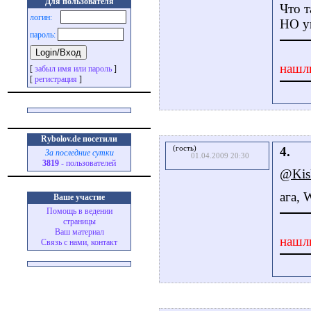
Для пользователя
Что 
логин:
НО у
пароль:
нашл
[
забыл имя или пароль
]
[
регистрация
]
Rybolov.de посетили
(гость)
4.
За последние сутки
01.04.2009 20:30
3819
- пользователей
@Kis
ага, 
Ваше участие
Помощь в ведении
страницы
Ваш материал
нашл
Связь с нами, контакт