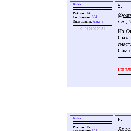
Kiskir
5.
Рейтинг:
16
@ost
804
Сообщений:
ага, 
Aнкета
Информация:
01.04.2009 20:54
Из О
Скол
снас
Сам 
нашл
Kiskir
6.
Рейтинг:
16
Хоро
804
Сообщений: