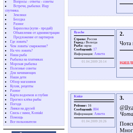
Вопросы - ответы - советы
Встречи, рыбалки. Ищу
спутника.
Земляки
Беседка
Разное
Барахолка (купи - продай)
Ilyache
2.
Объявления от администрации
Предложение от партнеров
Страна:
Россия
Где ловить?
Чота 
Город.:
Вологда
Чем ловить/ снаряжение?
Рыба:
щука
17
Сообщений:
На что ловить?
Aнкета
Информация:
Наша рыба
Рыбалка на платниках
нашл
01.04.2009 20:14
Морская рыбалка
Полезные советы
Для начинающих
Наши дети
Обзор магазинов
Кухня, рецепты
Разное
Карта водоемов и глубин
Kiskir
3.
Прогноз клёва рыбы
Погода
Рейтинг:
16
@Ily
Линки на друзей
804
Сообщений:
Связь с нами, Kontakt
Чота
Aнкета
Информация:
Помощь
Все пользователи
01.04.2009 20:26
Пояс
Мног