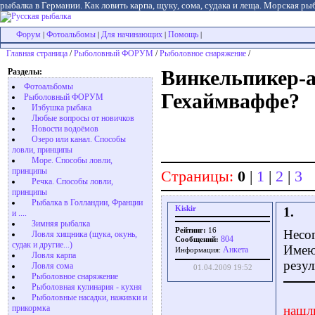
рыбалка в Германии. Как ловить карпа, щуку, сома, судака и леща. Морская рыб
Форум
Фотоальбомы
Для начинающих
Помощь
|
|
|
|
Главная страница
/
Рыболовный ФОРУМ
/
Рыболовное снаряжение
/
Разделы:
Винкельпикер-а
Фотоальбомы
Гехаймваффе?
Рыболовный ФОРУМ
Избушка рыбака
Любые вопросы от новичков
Новости водоёмов
Озеро или канал. Способы
ловли, принципы
Море. Способы ловли,
принципы
Страницы:
0
|
1
|
2
|
3
Речка. Способы ловли,
принципы
Рыбалка в Голландии, Франции
Kiskir
1.
и ....
Зимняя рыбалка
Рейтинг:
16
Несо
Ловля хищника (щука, окунь,
804
Сообщений:
судак и другие...)
Имею
Aнкета
Информация:
Ловля карпа
резул
Ловля сома
01.04.2009 19:52
Рыболовное снаряжение
Рыболовная кулинария - кухня
Рыболовные насадки, наживки и
прикормка
нашл