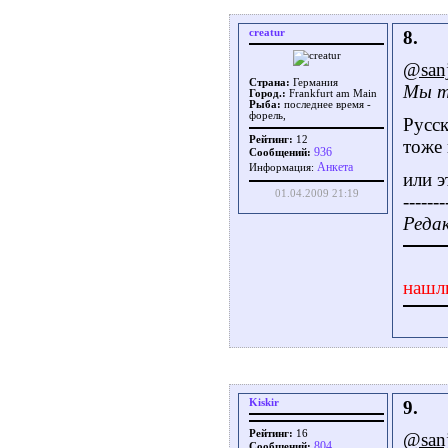
creatur
8.
@san
Страна:
Германия
Мы т
Город.:
Frankfurt am Main
Рыба:
последнее время -
форель,
Русск
Рейтинг:
12
тоже 
936
Сообщений:
Aнкета
Информация:
или э
01.04.2009 21:19
-------
Редак
нашл
Kiskir
9.
Рейтинг:
16
@san
804
Сообщений: