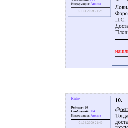
Aнкета
Информация:
Ловил
01.04.2009 21:25
Форе
П.С.
Дост
Площ
нашл
Kiskir
10.
Рейтинг:
16
@ost
804
Сообщений:
Тогд
Aнкета
Информация:
дост
01.04.2009 21:40