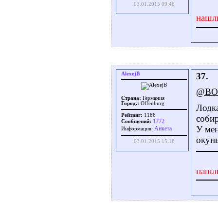
03.01.2015 09:46
нашл
AlexejB
37.
@BO
Страна:
Германия
Город.:
Offenburg
Лодка
Рейтинг:
1186
собир
1772
Сообщений:
У мен
Aнкета
Информация:
окунь
03.01.2015 15:18
нашл