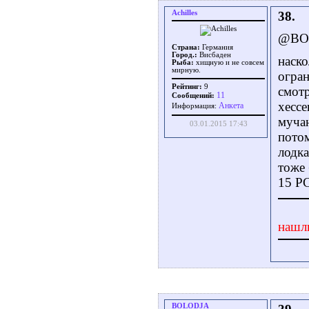
Achilles
38.
@BO
Страна:
Германия
Город.:
Висбаден
наско
Рыба:
хищную и не совсем
мирную.
огран
Рейтинг:
9
смотр
11
Сообщений:
хессе
Aнкета
Информация:
мучаю
03.01.2015 17:43
потом
лодка
тоже 
15 РС
нашл
BOLODJA