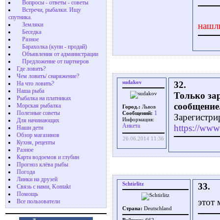
Вопросы - ответы - советы
Встречи, рыбалки. Ищу
спутника.
нашл
Земляки
Беседка
Разное
Барахолка (купи - продай)
Объявления от администрации
Предложение от партнеров
Где ловить?
Чем ловить/ снаряжение?
sudakov
32.
На что ловить?
Наша рыба
Только за
Рыбалка на платниках
сообщение
Морская рыбалка
Город.:
Львов
Полезные советы
1
Сообщений:
Зарегистри
Для начинающих
Информация:
Aнкета
https://www.
Наши дети
Обзор магазинов
26.06.2014 11:36
Кухня, рецепты
Разное
Карта водоемов и глубин
Прогноз клёва рыбы
Погода
Линки на друзей
Schtirlitz
33.
Связь с нами, Kontakt
Помощь
этот 
Все пользователи
Страна:
Deutschland