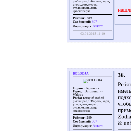
рыбки рад ! Форель, карп,
угорь,сом,жерех,
судак,окунь,лещь
нашл
краснопёрка
Рейтинг:
289
307
Сообщений:
Aнкета
Информация:
02.01.2015 11:10
BOLODJA
36.
Ребят
Страна:
Германия
иметь
Город.:
Dortmund :-)
Waltrop
подх
Рыба:
всякую! любой
рыбки рад ! Форель, карп,
чтобы
угорь,сом,жерех,
судак,окунь,лещь
приме
краснопёрка
Zodia
Рейтинг:
289
307
Сообщений:
& unb
Aнкета
Информация: