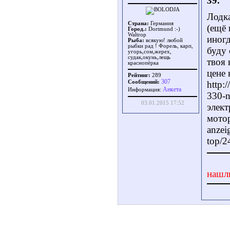
39.
Лодка
Страна:
Германия
(ещё 
Город.:
Dortmund :-)
Waltrop
иногд
Рыба:
всякую! любой
рыбки рад ! Форель, карп,
буду 
угорь,сом,жерех,
судак,окунь,лещь
твоя 
краснопёрка
цене 
Рейтинг:
289
307
Сообщений:
http:
Aнкета
Информация:
330-n
03.01.2015 17:52
элект
мотор
anzei
top/2
нашл