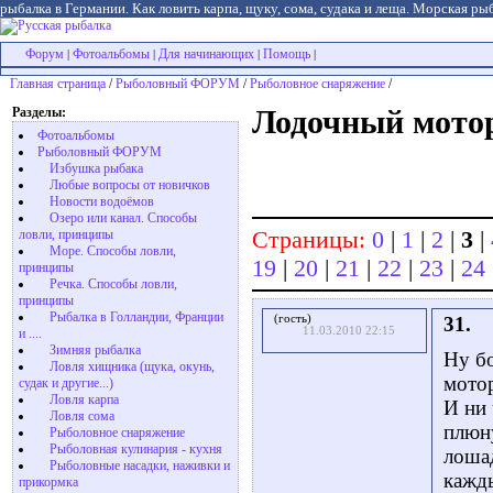
рыбалка в Германии. Как ловить карпа, щуку, сома, судака и леща. Морская рыб
Форум
Фотоальбомы
Для начинающих
Помощь
|
|
|
|
Главная страница
/
Рыболовный ФОРУМ
/
Рыболовное снаряжение
/
Разделы:
Лодочный мото
Фотоальбомы
Рыболовный ФОРУМ
Избушка рыбака
Любые вопросы от новичков
Новости водоёмов
Озеро или канал. Способы
Страницы:
0
|
1
|
2
|
3
|
ловли, принципы
Море. Способы ловли,
19
|
20
|
21
|
22
|
23
|
24
принципы
Речка. Способы ловли,
принципы
Рыбалка в Голландии, Франции
(гость)
31.
11.03.2010 22:15
и ....
Зимняя рыбалка
Ну бо
Ловля хищника (щука, окунь,
мото
судак и другие...)
Ловля карпа
И ни 
Ловля сома
плюну
Рыболовное снаряжение
Рыболовная кулинария - кухня
лошад
Рыболовные насадки, наживки и
кажд
прикормка