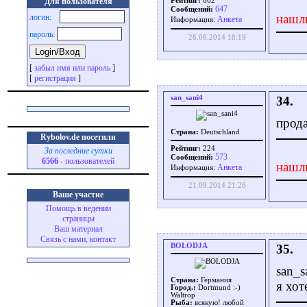
Для пользователя
Рейтинг:
662
647
Сообщений:
нашл
логин:
Aнкета
Информация:
пароль:
26.06.2014 18:19
[
забыл имя или пароль
]
[
регистрация
]
san_sani4
34.
прода
Страна:
Deutschland
Rybolov.de посетили
Рейтинг:
224
За последние сутки
573
Сообщений:
6566
- пользователей
нашл
Aнкета
Информация:
21.09.2014 21:26
Ваше участие
Помощь в ведении
страницы
Ваш материал
Связь с нами, контакт
BOLODJA
35.
san_s
Страна:
Германия
я хот
Город.:
Dortmund :-)
Waltrop
Рыба:
всякую! любой