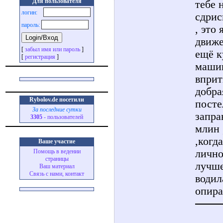
Для пользователя
тебе 
логин:
сдрис
пароль:
, это
движе
[
забыл имя или пароль
]
ещё к
[
регистрация
]
машин
вприт
добра
Rybolov.de посетили
посте
За последние сутки
запра
3305
- пользователей
млин 
,когд
Ваше участие
лично
Помощь в ведении
страницы
лучше
Ваш материал
Связь с нами, контакт
водил
опира