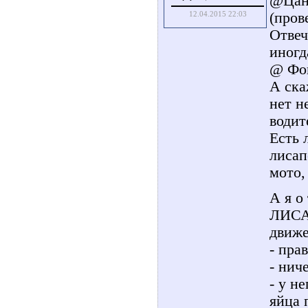
@Цан-
(пров
12.04.2015 22:03
Отвеч
иногд
@ Фок
А ска
нет н
води
Есть 
лисап
мото,
А я о
ЛИСА
движе
- прав
- нич
- у н
яйца 