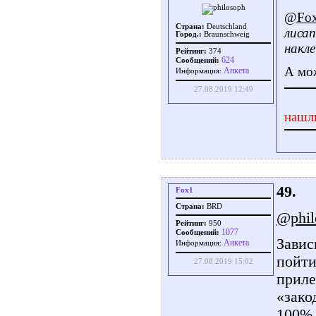
@Fo
Страна:
Deutschland
лисап
Город.:
Braunschweig
накле
Рейтинг:
374
624
Сообщений:
А мож
Aнкета
Информация:
27.08.2019 12:49
нашл
49.
Fox1
Страна:
BRD
@phil
Рейтинг:
950
1077
Сообщений:
Завис
Aнкета
Информация:
пойти
27.08.2019 15:02
приле
«зако
100% 