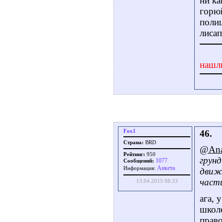
ни ка
горю
полиц
лисап
нашл
Fox1
46.
Страна:
BRD
@Ana
Рейтинг:
950
грун
1077
Сообщений:
Aнкета
Информация:
движе
част
13.04.2015 08:33
ага, 
школе
право