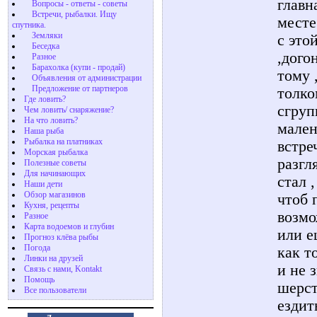
главн
Вопросы - ответы - советы
Встречи, рыбалки. Ищу
месте
спутника.
Земляки
с это
Беседка
,дого
Разное
Барахолка (купи - продай)
тому 
Объявления от администрации
Предложение от партнеров
толко
Где ловить?
сгруп
Чем ловить/ снаряжение?
На что ловить?
мален
Наша рыба
Рыбалка на платниках
встре
Морская рыбалка
разгл
Полезные советы
Для начинающих
стал ,
Наши дети
Обзор магазинов
чтоб 
Кухня, рецепты
возмо
Разное
Карта водоемов и глубин
или е
Прогноз клёва рыбы
Погода
как т
Линки на друзей
и не 
Связь с нами, Kontakt
Помощь
шерст
Все пользователи
ездит