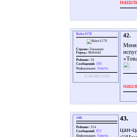
нашли
Ralex1170
42.
Меня 
Страна:
Германия
испуг
Город.:
Bielefeld
«Тов
Рейтинг:
34
394
Сообщений:
Aнкета
Информация:
12.04.2015 21:03
нашл
43.
edik
Рейтинг:
314
цан-ц
852
Сообщений:
Aнкета
Информация: