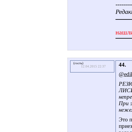
--------
Редак
нашли
(гость)
44.
12.04.2015 22:37
@edi
РЕЗЮ
ЛИСИ
непре
При э
неже
Это п
прие