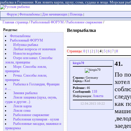
рыбалка в Германии. Как ловить карпа, щуку, сома, судака и леща. Морская рыб
Форум
Фотоальбомы
Для начинающих
Помощь
|
|
|
|
Главная страница
/
Рыболовный ФОРУМ
/
Рыболовное снаряжение
/
Разделы:
Велорыбалка
Фотоальбомы
Рыболовный ФОРУМ
Избушка рыбака
Любые вопросы от новичков
Страницы:
0
|
1
|
2
|
3
|
4
|
5
|
6
|
7
|
8
Новости водоёмов
Озеро или канал. Способы
41.
ловли, принципы
kirgis70
Море. Способы ловли,
принципы
По по
Речка. Способы ловли,
Страна:
Germany
принципы
хотел
Город.:
Kiel
Рыбалка в Голландии, Франции
соблю
Рейтинг:
46
и ....
118
Сообщений:
Зимняя рыбалка
следу
Aнкета
Информация:
Ловля хищника (щука, окунь,
судак и другие...)
как п
12.04.2015 10:22
Ловля карпа
машин
Ловля сома
Рыболовное снаряжение
,вело
Рыболовная кулинария - кухня
Рыболовные насадки, наживки и
заеде
прикормка