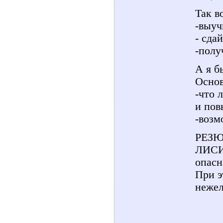
Так в
-выуч
- сда
-полу
А я б
Основ
-что 
и пов
-возм
РЕЗЮМ
ЛИСИ
опасн
При э
нежел