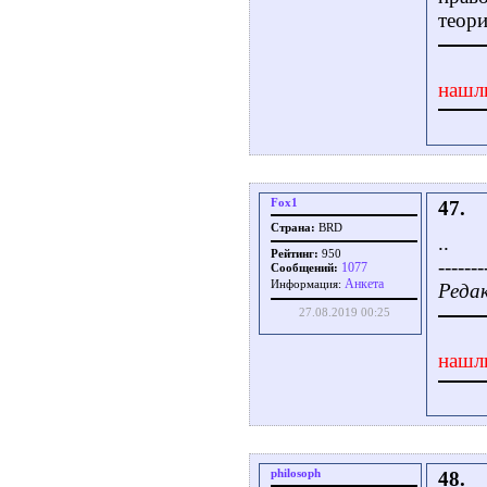
теор
нашл
Fox1
47.
Страна:
BRD
..
Рейтинг:
950
-------
1077
Сообщений:
Aнкета
Информация:
Редак
27.08.2019 00:25
нашл
philosoph
48.