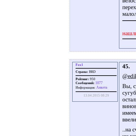
велос
перех
малол
нашл
Fox1
45.
Страна:
BRD
@edi
Рейтинг:
950
1077
Сообщений:
Вы, с
Aнкета
Информация:
сугуб
13.04.2015 08:29
остал
винов
имеем
ввели
..на 