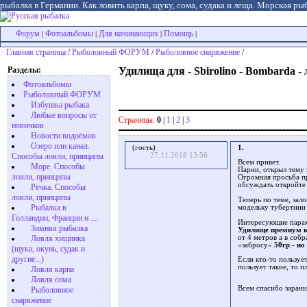
рыбалка в Германии. Как ловить карпа, щуку, сома, судака и леща. Морская рыб
Форум
Фотоальбомы
Для начинающих
Помощь
|
|
|
|
Главная страница
/
Рыболовный ФОРУМ
/
Рыболовное снаряжение
/
Разделы:
Удилища для - Sbirolino - Bombarda - 
Фотоальбомы
Рыболовный ФОРУМ
Избушка рыбака
Любые вопросы от
Страницы:
0
|
1
|
2
|
3
новичков
Новости водоёмов
Озеро или канал.
(гость)
1.
27.11.2018 13:56
Способы ловли, принципы
Всем привет.
Море. Способы
Парни, открыл тему
ловли, принципы
Огромная просьба пр
обсуждать откройте 
Речка. Способы
ловли, принципы
Теперь по теме, зало
Рыбалка в
модельку тубертини 
Голландии, Франции и ....
Интересующие парам
Зимняя рыбалка
Удилище премиум кл
от 4 метров а в соб
Ловля хищника
«забросу»
50гр - но
(щука, окунь, судак и
другие...)
Если кто-то пользуе
пользует такие, то 
Ловля карпа
Ловля сома
Всем спасибо заран
Рыболовное
снаряжение