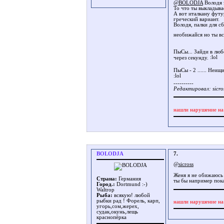
@BOLODJA
Володя э
То что ты выкладыва
А вот италкану футур
греческий вариант.
Володя, палки для с
необижайся но ты вс
ПыСы... Зайди в лю
через секунду.
ПыСы - 2 ...... Неищ
----------
Редактировал: sicro
нашли нарушение на
BOLODJA
7.
@sicross
Женя я не обижаюсь
Страна:
Германия
ты бы например пока
Город.:
Dortmund :-)
Waltrop
Рыба:
всякую! любой
рыбки рад ! Форель, карп,
нашли нарушение на
угорь,сом,жерех,
судак,окунь,лещь
краснопёрка