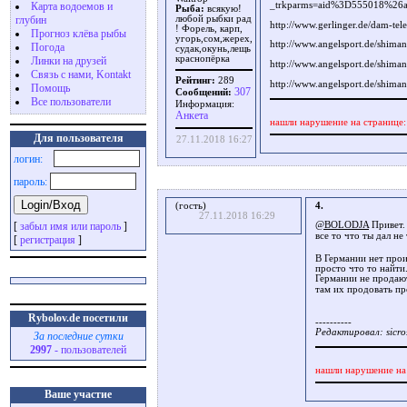
Карта водоемов и
_trkparms=aid%3D555018%2
Рыба:
всякую!
глубин
любой рыбки рад
http://www.gerlinger.de/dam-tele
! Форель, карп,
Прогноз клёва рыбы
угорь,сом,жерех,
http://www.angelsport.de/shim
Погода
судак,окунь,лещь
краснопёрка
Линки на друзей
http://www.angelsport.de/shim
Связь с нами, Kontakt
Рейтинг:
289
http://www.angelsport.de/shima
Помощь
307
Сообщений:
Все пользователи
Информация:
Aнкета
нашли нарушение на странице
Для пользователя
27.11.2018 16:27
логин:
пароль:
(гость)
4.
27.11.2018 16:29
[
забыл имя или пароль
]
@BOLODJA
Привет. 
все то что ты дал не
[
регистрация
]
В Германии нет прои
просто что то найти
Германии не продают
там их продовать пр
Rybolov.de посетили
----------
Редактировал: sicro
За последние сутки
2997
- пользователей
нашли нарушение на
Ваше участие