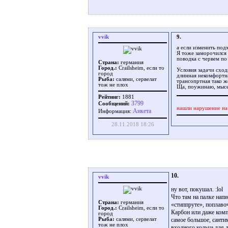
vvik
9.
а если изменить под
Я тоже заморочился 
поводка с червем по
Страна:
германия
Город.:
Crailsheim, если то
Условия задачи сход
город
длинная некомфортна,
Рыба:
салями, сервелат
трансопртная тако же
тож не плох
Ща, поужинаю, мысе
Рейтинг:
1881
3799
Сообщений:
нашли нарушение на
Aнкета
Информация:
28.11.2018 18:26
10.
vvik
ну вот, покушал.
Что там на палке нап
Страна:
германия
«стиппруте», поплаво
Город.:
Crailsheim, если то
Карбон или даже комп
город
Рыба:
салями, сервелат
самое большое, санти
тож не плох
входного кольца для д