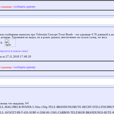
сообщить админу
 странице:
вом сообщении написать про Tubertini Concept Trout Bomb - это удилище 4.70 длинной и до
в резерве. Удилишем не кидал, но в руках держал, впечатление на сухую супер, по весу
гр..
ткроется в новом окне)
ss at 27.11.2018 17:48:20
сообщить админу
 странице:
можешь что выудишь
ITCHELL-MAG-PRO-R-POWER-5-50m-150g-TELE-BRANDUNGSRUTE-HECHT-STELLFISCHRUTE
ITCHELL-AVOCET-PB-T-420-SURF-4-20M-80-130G-CARBON-TELESKOP-BRANDUNGS-RUTE-