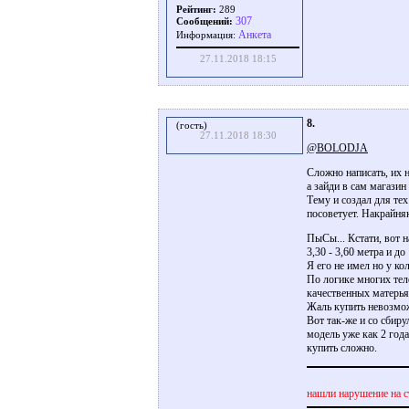
Рейтинг:
289
307
Сообщений:
Aнкета
Информация:
27.11.2018 18:15
8.
(гость)
27.11.2018 18:30
@BOLODJA
Сложно написать, их н
а зайди в сам магазин
Тему и создал для те
посоветует. Накрайняк
ПыСы... Кстати, вот 
3,30 - 3,60 метра и до
Я его не имел но у ко
По логике многих теле
качественных матерья
Жаль купить невозмо
Вот так-же и со сбиру
модель уже как 2 год
купить сложно.
нашли нарушение на с