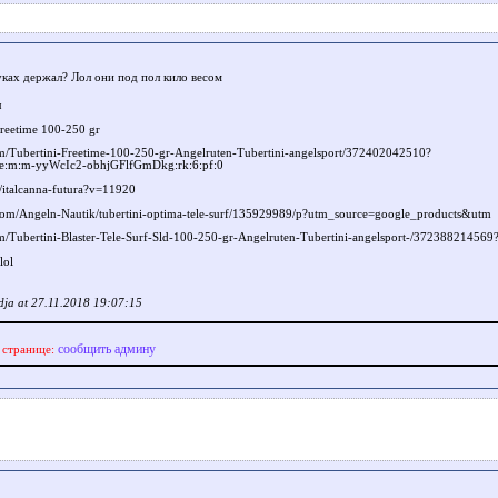
уках держал? Лол они под пол кило весом
л
Freetime 100-250 gr
tm/Tubertini-Freetime-100-250-gr-Angelruten-Tubertini-angelsport/372402042510?
e:m:m-yyWcIc2-obhjGFlfGmDkg:rk:6:pf:0
p/italcanna-futura?v=11920
com/Angeln-Nautik/tubertini-optima-tele-surf/135929989/p?utm_source=google_products&utm
tm/Tubertini-Blaster-Tele-Surf-Sld-100-250-gr-Angelruten-Tubertini-angelsport-/372388214569
ja at 27.11.2018 19:07:15
сообщить админу
 странице: