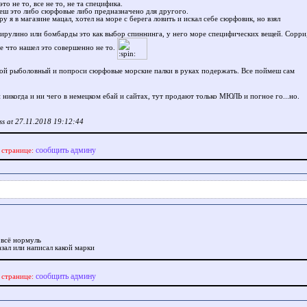
то не то, все не то, не та специфика.
еш это либо сюрфовые либо предназначено для другого.
у я в магазине мацал, хотел на море с берега ловить и искал себе сюрфовик, но взял
бирулино или бомбарды это как выбор спиннинга, у него море специфических вещей. Сорри
е что нашел это совершенно не то.
бой рыболовный и попроси сюрфовые морские палки в руках подержать. Все поймеш сам
и никогда и ни чего в немецком ебай и сайтах, тут продают только МЮЛЬ и погное го...но.
ss at 27.11.2018 19:12:44
сообщить админу
 странице:
 всё нормуль
зал или написал какой марки
сообщить админу
 странице: