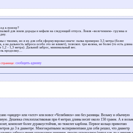
ход к поиску?
палкой для ловли дорады и кефали на следующий отпуск. Ловля «волочением» грузика и
 дну.
ны с твоими, но я их для себя сформулировал иначе: палка примерно 3,5 метра (более
 а на дальность заброса особо это не влияет), телескоп. три колена, не более (то есть длина
 1,2 - 1,3 метра). Дальний заброс, минимальный вес.
ль продолжу....
сообщить админу
 странице:
исано «цандер» или «хехт» или вовсе «Челябинск» оно без разницы. Возьму я обычную
чную. Дешевка стеклопластиковая при 4 метрах длины весит около 150 грамм. А я возь
озит, композит более дуракоустойчив, но тяжелее карбона. Первое кольцо примотаю
метров до 3 в диаметре. Многократными экспериментами для себя решил, что диаметр
альнего заброса имеет огромадное значение, просто огромадное.(читал как-то у немцев 