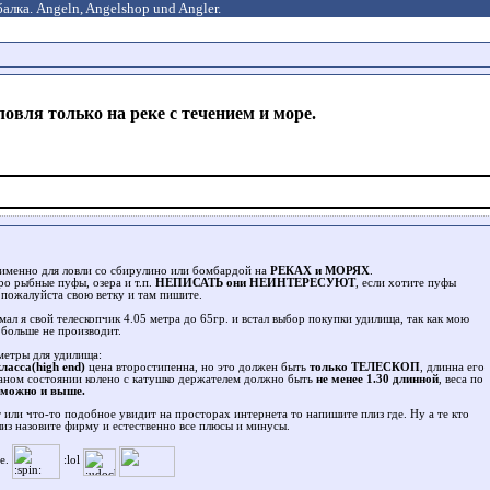
алка. Angeln, Angelshop und Angler.
ловля только на реке с течением и море.
 именно для ловли со сбирулино или бомбардой на
РЕКАХ и МОРЯХ
.
о рыбные пуфы, озера и т.п.
НЕПИСАТЬ они НЕИНТЕРЕСУЮТ
, если хотите пуфы
пожалуйста свою ветку и там пишите.
мал я свой телескопчик 4.05 метра до 65гр. и встал выбор покупки удилища, так как мою
больше не производит.
етры для удилища:
асса(high end)
цена второстипенна, но это должен быть
только ТЕЛЕСКОП
, длинна его
раном состоянии колено с катушко держателем должно быть
не менее 1.30 длинной
, веса по
 можно и выше.
т или что-то подобное увидит на просторах интернета то напишите плиз где. Ну а те кто
плиз назовите фирму и естественно все плюсы и минусы.
ие.