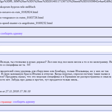
6algo%3DPL.SIM%26ao%3D1%26asc%3D20140117130753%26meid%3D31939842e4aa42d0b
skoprute-hypron-tele-stellfisch
ano-nexave-ex-rute_0182824.html
ano-vengeance-cx-ruten_0165726.html
no-speed-master-cx-angelruten_0169232.html
сообщить админу
:
Володя, ты стелпалки в руках держал? Лол они под пол кило весом а то и по килограмму. Н
 то и специфика не та.
зводителей спец удилищь для сбирулино или бомбард, только Итальянцы, но у них не так
. Я свою заломаную брал в Италии в отпуске. Когда покупал, спросил почему такие палки в
ся? Продавец сказал, что это морская специфика и в Германии не распространена и смысла
осто нет. Забудь про дамы и прочее, тут продается только мюль..
ss at 27.11.2018 17:36:10
сообщить админу
 странице: