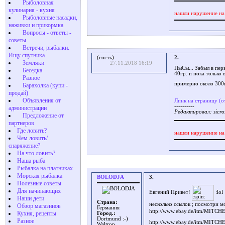
Рыболовная
кулинария - кухня
нашли нарушение на
Рыболовные насадки,
наживки и прикормка
Вопросы - ответы -
советы
Встречи, рыбалки.
Ищу спутника.
(гость)
2.
Земляки
27.11.2018 16:19
ПыСы... Забыл в пер
Беседка
40гр. и пока только 
Разное
примерно около 300
Барахолка (купи -
продай)
Объявления от
Линк на страницу (о
----------
администрации
Редактировал: sicro
Предложение от
партнеров
Где ловить?
нашли нарушение на
Чем ловить/
снаряжение?
На что ловить?
Наша рыба
Рыбалка на платниках
Морская рыбалка
BOLODJA
3.
Полезные советы
Для начинающих
Евгений Привет!
Наши дети
Страна:
несколько ссылок ; посмотри 
Обзор магазинов
Германия
http://www.ebay.de/itm/M
Кухня, рецепты
Город.:
Dortmund :-)
Разное
http://www.ebay.de/itm/M
Waltrop