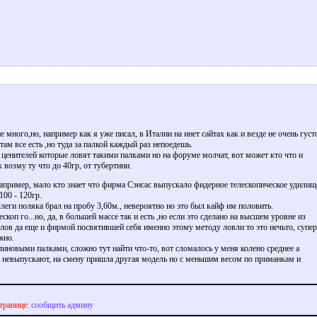
е много,но, например как я уже писал, в Италии на инет сайтах как и везде не очень густ
 там все есть ,но туда за палкой каждый раз непоедешь.
х ценителей которые ловят такими палками но на форуме молчат, вот может кто что и
 возму ту что до 40гр, от тубертини.
например, мало кто знает что фирма Сэнсас выпускало фидерное телескопическое удилищ
 100 - 120гр.
ллеги поляка брал на пробу 3,60м., невероятно но это был кайф им половить.
скоп го...но, да, в большей массе так и есть ,но если это сделано на высшем уровне из
лов да еще и фирмой посвятившей себя именно этому методу ловли то это нечьто, супер
жно.
линовыми палками, сложно тут найти что-то, вот сломалось у меня колено среднее а
а невыпускают, на смену пришла другая модель но с меньшим весом по приманкам и
транице:
сообщить админу