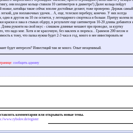
ингу, они входное кольцо ставили 10 сантиметров в диаметре!) Далее кольца пойдут
ой ножке, китайцы такие сейчас вполне достойные делают, тоже проверено. Держак самый
легкий, для поплавочных удочек... А, еще, телескоп переберу, конечно. У них всегда
, одно в другом на 10 см остается, у легендарного спортекса и больше. Притру колена п
ки краски и лака в стыках обдеру, в результате еще сантиметров 10-20 длины добавится 
.. Длина рукояти на свой вкус - слишком длинные мешают при проводке, за куртку
о, что надо мне. Хотя и не красочную, без наклеек и люрекса... Граммов 200 весом и
мость к тому, что палка нужна будет 2-3 часа в год, много в нее инвестировать не
риант будет интересен? Инвестиций там не много. Опыт неоценимый.
транице:
сообщить админу
оставлять комментарии или открывать новые темы.
ps://www.rybolov.de/register