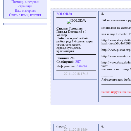
Помощь в ведении
страницы
Ваш материал
BOLODJA
5.
Связь с нами, контакт
ты стелпалки в р
не видал и не держа
Страна:
Германия
Город.:
Dortmund :-)
вот и ещё Tubertini 
Waltrop
Рыба:
всякую! любой
http://www.ebay.de/i
рыбки рад ! Форель, карп,
hash=item56b4e4368
угорь,сом,жерех,
судак,окунь,лещь
http://www.piscor.at/
краснопёрка
http://www.waveinn.
Рейтинг:
289
307
Сообщений:
http://www.ebay.de/i
Aнкета
var=
Информация:
или опять нето ищу
27.11.2018 17:13
----------
Редактировал: bolod
нашли нарушение на
(гость)
6.
27.11.2018 18:04