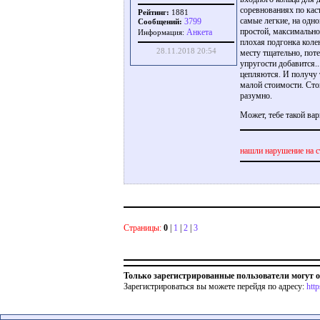
соревнованиях по каст
Рейтинг:
1881
самые легкие, на одн
3799
Сообщений:
простой, максимально 
Aнкета
Информация:
плохая подгонка колен
28.11.2018 20:54
месту тщательно, поте
упругости добавится.
цепляются. И получу т
малой стоимости. Стои
разумно.
Может, тебе такой ва
нашли нарушение на с
Страницы:
0
|
1
|
2
|
3
Только зарегистрированные пользователи могут 
Зарегистрироваться вы можете перейдя по адресу:
htt