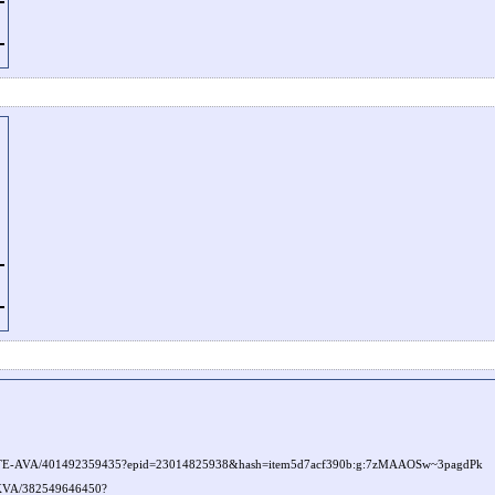
-AVA/401492359435?epid=23014825938&hash=item5d7acf390b:g:7zMAAOSw~3pagdPk
KVA/382549646450?