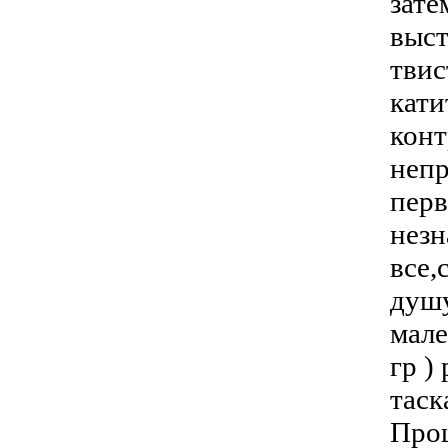
зате
выст
твис
кати
конт
непр
перв
незн
все,
душу
мале
гр )
таск
Прош