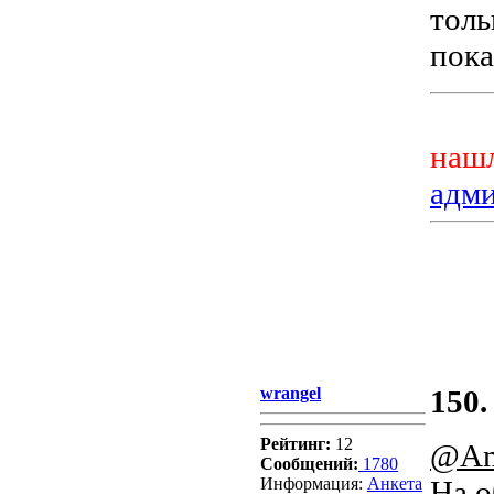
толь
пока
нашл
адм
wrangel
150.
Рейтинг:
12
@Am
Сообщений:
1780
Информация:
Aнкета
На о