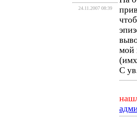
прив
24.11.2007 08:39
чтоб
эпиз
выво
мой 
(имх
С ув
нашл
адм