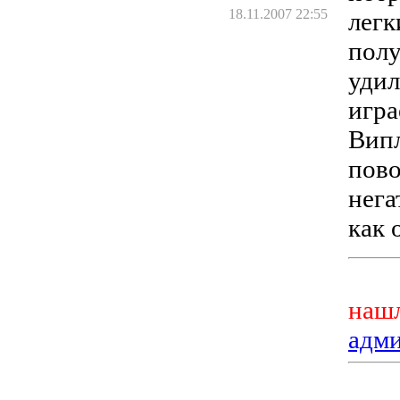
18.11.2007 22:55
легк
полу
удил
игра
Випл
пово
нега
как 
нашл
адм