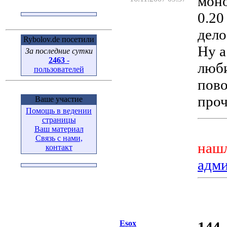
моно
0.20
дело
Rybolov.de посетили
Ну а
За последние сутки
2463
-
люби
пользователей
пово
проч
Ваше участие
Помощь в ведении
страницы
Ваш материал
Связь с нами,
нашл
контакт
адм
Esox