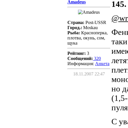
Amadeus
145.
@wr
Страна:
Post-USSR
Город.:
Moskau
Фень
Рыба:
Красноперка,
плотва, окунь, сом,
таки
щука
имею
Рейтинг:
3
летя
Сообщений:
320
Информация:
Aнкета
плет
18.11.2007 22:47
моно
но д
(1,5
пул
С ув