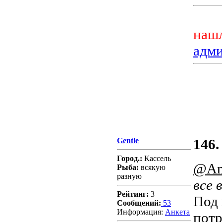
нашл
адм
Gentle
146.
Город.:
Кассель
@Am
Рыба:
всякую
разную
все 
Рейтинг:
3
Под 
Сообщений:
53
Информация:
Aнкета
потр