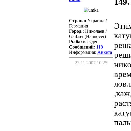
149.
Страна:
Украина /
Этим
Германия
Город.:
Николаев /
кату
Garbsen(Hannover)
Рыба:
всеяден
реша
Сообщений:
118
Информация:
Aнкета
реши
нико
23.11.2007 10:25
врем
ловл
,каж
раст
кату
паль