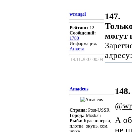
wrangel
147.
Только
Рейтинг:
12
Сообщений:
могут 
1780
Зареги
Информация:
Aнкета
адресу
19.11.2007 00:09
Amadeus
148.
@wr
Страна:
Post-USSR
Город.:
Moskau
А о
Рыба:
Красноперка,
плотва, окунь, сом,
не п
щука