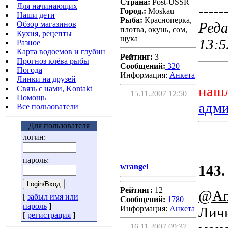
Страна:
Post-USSR
Для начинающих
-----
Город.:
Moskau
Наши дети
Рыба:
Красноперка,
Реда
Обзор магазинов
плотва, окунь, сом,
Кухня, рецепты
щука
13:5
Разное
Карта водоемов и глубин
Рейтинг:
3
Прогноз клёва рыбы
Сообщений:
320
Погода
Информация:
Aнкета
Линки на друзей
нашл
Связь с нами, Kontakt
15.11.2007 12:50
Помощь
адм
Все пользователи
Для пользователя
логин:
пароль:
wrangel
143.
Рейтинг:
12
@Am
[
забыл имя или
Сообщений:
1780
пароль
]
Информация:
Aнкета
Личн
[
регистрация
]
16.11.2007 09:37