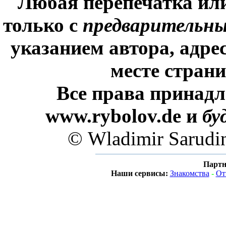
Любая перепечатка ил
только с
предварительн
указанием автора, адре
месте стран
Все права принадл
www.rybolov.de и
бу
© Wladimir Sarudi
Партн
Наши сервисы:
Знакомства
-
От