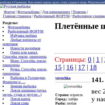
рыбалка в Германии. Как ловить карпа, щуку, сома, судака и леща. Морская рыб
Форум
|
Фотоальбомы
|
Для начинающих
|
Помощь
|
Главная страница
/
Рыболовный ФОРУМ
/
Рыболовное снаряж
Разделы:
Плетённые 
Фотоальбомы
Рыболовный ФОРУМ
Избушка рыбака
Любые вопросы от
новичков
Новости водоёмов
Озеро или канал.
Способы ловли, принципы
Страницы:
0
|
1
|
Море. Способы ловли,
принципы
15
|
16
|
17
|
18
Речка. Способы ловли,
принципы
Рыбалка в Голландии,
vovochka
141.
Франции и ....
Зимняя рыбалка
вес 
Ловля хищника (щука,
окунь, судак и другие...)
Страна:
израиль
у на
Ловля карпа
Город.:
хайфа
Ловля сома
Рыба:
любая