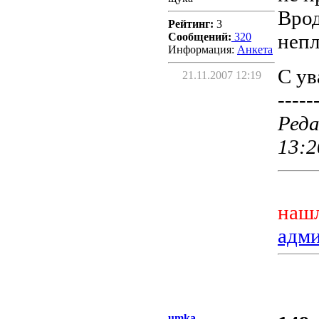
Врод
Рейтинг:
3
непл
Сообщений:
320
Информация:
Aнкета
С ув
21.11.2007 12:19
-----
Реда
13:2
нашл
адм
umka