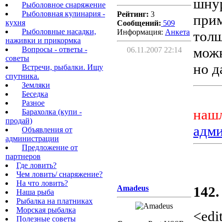
шнур
Рыболовное снаряжение
Рыболовная кулинария -
Рейтинг:
3
прим
кухня
Сообщений:
509
Рыболовные насадки,
Информация:
Aнкета
тол
наживки и прикормка
можн
Вопросы - ответы -
06.11.2007 22:14
советы
но д
Встречи, рыбалки. Ищу
спутника.
Земляки
Беседка
Разное
нашл
Барахолка (купи -
продай)
адм
Объявления от
администрации
Предложение от
партнеров
Где ловить?
Чем ловить/ снаряжение?
На что ловить?
Amadeus
142.
Наша рыба
Рыбалка на платниках
Морская рыбалка
<edi
Полезные советы