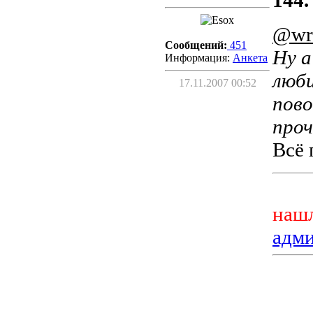
144.
@wr
Сообщений:
451
Ну а
Информация:
Aнкета
люби
17.11.2007 00:52
пово
проч
Всё 
нашл
адм