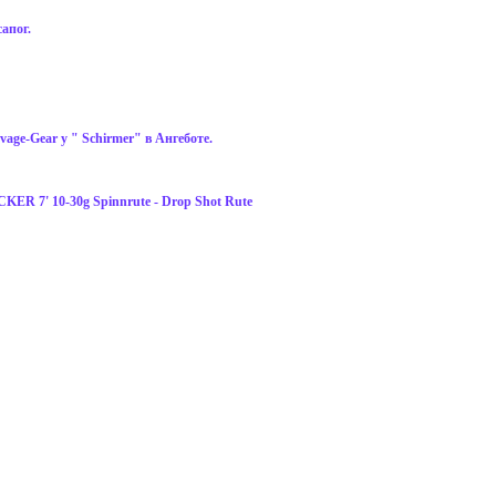
апог.
age-Gear у " Schirmer" в Ангеботе.
 7' 10-30g Spinnrute - Drop Shot Rutе