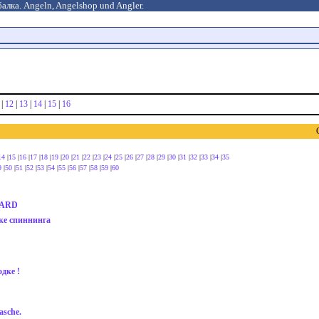
алка. Angeln, Angelshop und Angler.
|
12
|
13
|
14
|
15
|
16
14
|
15
|
16
|
17
|
18
|
19
|
20
|
21
|
22
|
23
|
24
|
25
|
26
|
27
|
28
|
29
|
30
|
31
|
32
|
33
|
34
|
35
9
|
50
|
51
|
52
|
53
|
54
|
55
|
56
|
57
|
58
|
59
|
60
BARD
рке спиннинга
дке !
asche.