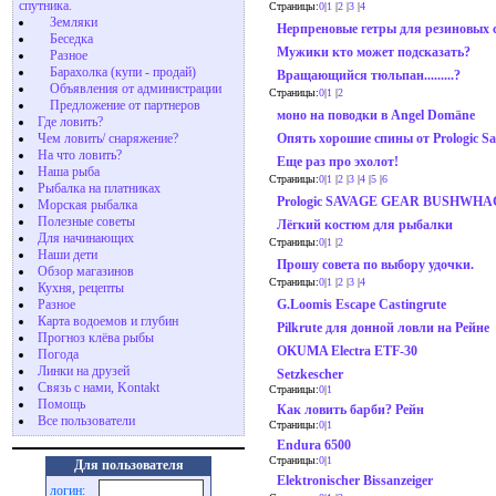
спутника.
Страницы:
0
|
1
|
2
|
3
|
4
Земляки
Нерпреновые гетры для резиновых с
Беседка
Мужики кто может подсказать?
Разное
Барахолка (купи - продай)
Вращающийся тюльпан.........?
Объявления от администрации
Страницы:
0
|
1
|
2
Предложение от партнеров
моно на поводки в Angel Domäne
Где ловить?
Чем ловить/ снаряжение?
Опять xорошие спины от Prologic Sav
На что ловить?
Еще раз про эхолот!
Наша рыба
Страницы:
0
|
1
|
2
|
3
|
4
|
5
|
6
Рыбалка на платниках
Prologic SAVAGE GEAR BUSHWHACKER
Морская рыбалка
Полезные советы
Лёгкий костюм для рыбалки
Для начинающих
Страницы:
0
|
1
|
2
Наши дети
Прошу совета по выбору удочки.
Обзор магазинов
Страницы:
0
|
1
|
2
|
3
|
4
Кухня, рецепты
Разное
G.Loomis Escape Castingrute
Карта водоемов и глубин
Pilkrute для донной ловли на Рейне
Прогноз клёва рыбы
OKUMA Electra ETF-30
Погода
Линки на друзей
Setzkescher
Связь с нами, Kontakt
Страницы:
0
|
1
Помощь
Как ловить барби? Рейн
Все пользователи
Страницы:
0
|
1
Endura 6500
Страницы:
0
|
1
Для пользователя
Elektronischer Bissanzeiger
логин: