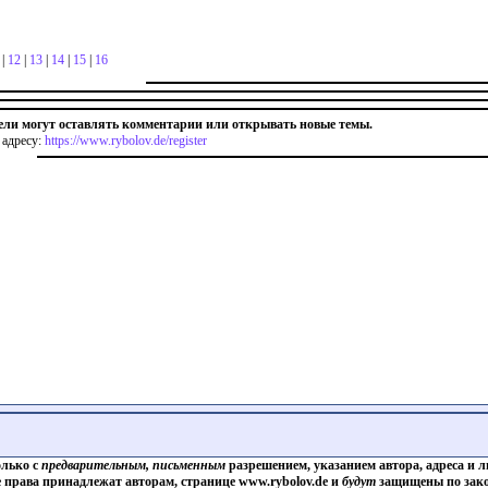
|
12
|
13
|
14
|
15
|
16
ели могут оставлять комментарии или открывать новые темы.
 адресу:
https://www.rybolov.de/register
олько с
предварительным, письменным
разрешением, указанием автора, адреса и л
е права принадлежат авторам, странице www.rybolov.de и
будут
защищены по зако