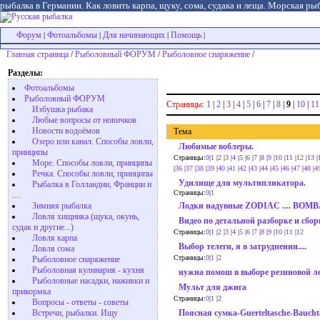
рыбалка в Германии. Как ловить карпа, щуку, сома, судака и леща. Морская рыб
Форум
Фотоальбомы
Для начинающих
Помощь
|
|
|
|
Главная страница
/
Рыболовный ФОРУМ
/
Рыболовное снаряжение
/
Разделы:
Фотоальбомы
Рыболовный ФОРУМ
Страницы:
1
|
2
|
3
|
4
|
5
|
6
|
7
|
8
|
9
|
10
|
11
Избушка рыбака
Любые вопросы от новичков
Новости водоёмов
Тема
Озеро или канал. Способы ловли,
Любимые воблеры.
принципы
Страницы:
0
|
1
|
2
|
3
|
4
|
5
|
6
|
7
|
8
|
9
|
10
|
11
|
12
|
13
|
Море. Способы ловли, принципы
|
36
|
37
|
38
|
39
|
40
|
41
|
42
|
43
|
44
|
45
|
46
|
47
|
48
|
4
Речка. Способы ловли, принципы
Удилище для мультипликатора.
Рыбалка в Голландии, Франции и
Страницы:
0
|
1
....
Зимняя рыбалка
Лодки надувные ZODIAC .... BOM
Ловля хищника (щука, окунь,
Видео по детальной разборке и сбо
судак и другие...)
Страницы:
0
|
1
|
2
|
3
|
4
|
5
|
6
|
7
|
8
|
9
|
10
|
11
|
12
Ловля карпа
Выбор телеги, я в затруднении....
Ловля сома
Страницы:
0
|
1
|
2
Рыболовное снаряжение
Рыболовная кулинария - кухня
нужна помош в выборе резиновой ло
Рыболовные насадки, наживки и
Мульт для джига
прикормка
Страницы:
0
|
1
|
2
Вопросы - ответы - советы
Встречи, рыбалки. Ищу
Поясная сумка-Guerteltasche-Baucht