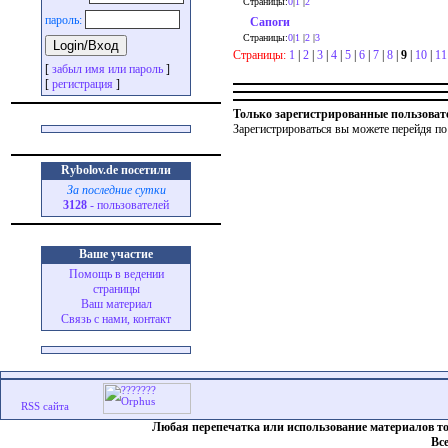
Страницы:
0
|
1
|
2
пароль:
Сапоги
Страницы:
0
|
1
|
2
|
3
Страницы:
1
|
2
|
3
|
4
|
5
|
6
|
7
|
8
|
9
|
10
|
11
[
забыл имя или пароль
]
[
регистрация
]
Только зарегистрированные пользоват
Зарегистрироваться вы можете перейдя по
Rybolov.de посетили
За последние сутки
3128
- пользователей
Ваше участие
Помощь в ведении
страницы
Ваш материал
Связь с нами, контакт
Любая перепечатка или использование материалов т
Вс