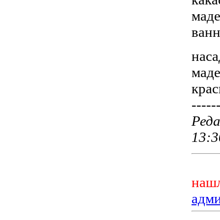
мад
ван
наса
мад
крас
-----
Реда
13:3
нашл
адм