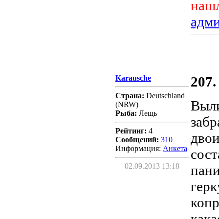
нашл
адм
Karausche
207.
Страна:
Deutschland
Выли
(NRW)
Рыба:
Лещь
забр
Рейтинг:
4
двои
Сообщений:
310
Информация:
Aнкета
сост
02.09.2013 13:18
пани
герк
копр
кака