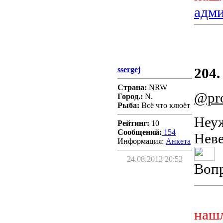
адм
ssergej
204.
Страна:
NRW
@pro
Город.:
N.
Рыба:
Всё что клюёт
Неуж
Рейтинг:
10
Сообщений:
154
Неве
Информация:
Aнкета
24.08.2013 20:53
Вопр
нашл