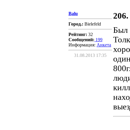
Balu
206.
Город.:
Bielefeld
Был 
Рейтинг:
32
Толк
Сообщений:
199
Информация:
Aнкета
хоро
31.08.2013 17:35
один
800г
люди
килл
нахо
выез