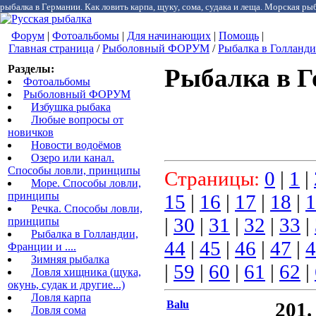
рыбалка в Германии. Как ловить карпа, щуку, сома, судака и леща. Морская рыб
Форум
|
Фотоальбомы
|
Для начинающих
|
Помощь
|
Главная страница
/
Рыболовный ФОРУМ
/
Рыбалка в Голландии
Разделы:
Рыбалка в Г
Фотоальбомы
Рыболовный ФОРУМ
Избушка рыбака
Любые вопросы от
новичков
Новости водоёмов
Озеро или канал.
Способы ловли, принципы
Страницы:
0
|
1
|
Море. Способы ловли,
принципы
15
|
16
|
17
|
18
|
1
Речка. Способы ловли,
|
30
|
31
|
32
|
33
|
принципы
Рыбалка в Голландии,
44
|
45
|
46
|
47
|
4
Франции и ....
Зимняя рыбалка
|
59
|
60
|
61
|
62
|
Ловля хищника (щука,
окунь, судак и другие...)
Ловля карпа
Balu
201.
Ловля сома