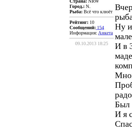
Страна:
NRW
Вчер
Город.:
N.
Рыба:
Всё что клюёт
рыба
Рейтинг:
10
Ну и
Сообщений:
154
Информация:
Aнкета
мале
09.10.2013 18:25
И в 
маде
комп
Мног
Проб
радо
Был 
И я 
Спас