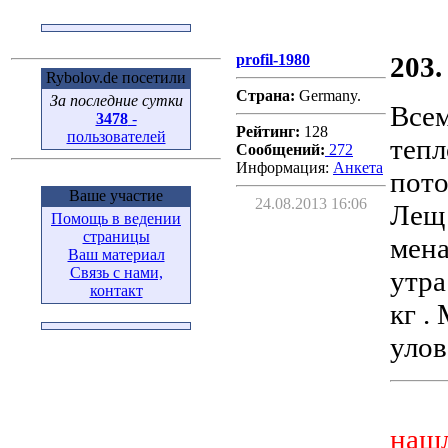
profil-1980
203.
Rybolov.de посетили
Страна:
Germany.
За последние сутки
Всем
3478
-
Рейтинг:
128
пользователей
тепл
Сообщений:
272
Информация:
Aнкета
пото
Ваше участие
24.08.2013 16:06
Лещ 
Помощь в ведении
страницы
мена
Ваш материал
Связь с нами,
утра
контакт
кг .
улов
нашл