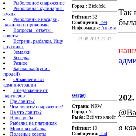
Рыболовное снаряжение
Город.:
Bielefeld
Рыболовная кулинария -
Так 
кухня
Рейтинг:
32
Рыболовные насадки,
была
Сообщений:
199
наживки и прикормка
Информация:
Aнкета
Вопросы - ответы -
советы
23.08.2013 21:32
Встречи, рыбалки. Ищу
спутника.
нашл
Земляки
Беседка
адм
Разное
Барахолка (купи -
продай)
Объявления от
администрации
Предложение от
ssergej
202.
партнеров
Где ловить?
Страна:
NRW
Чем ловить/ снаряжение?
@Ba
Город.:
N.
На что ловить?
Рыба:
Всё что клюёт
Наша рыба
Рыбалка на платниках
в ка
Рейтинг:
10
Морская рыбалка
Сообщений:
154
Полезные советы