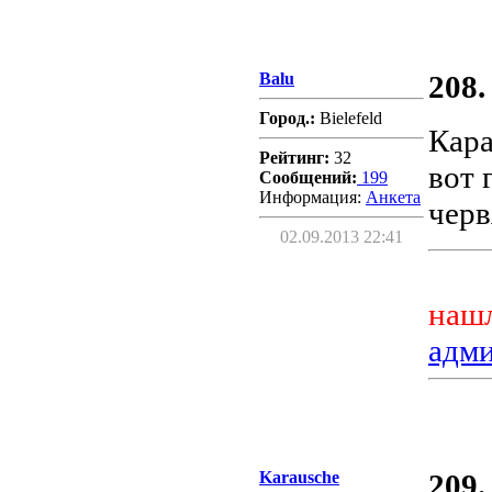
Balu
208.
Город.:
Bielefeld
Кара
Рейтинг:
32
вот 
Сообщений:
199
Информация:
Aнкета
черв
02.09.2013 22:41
нашл
адм
Karausche
209.