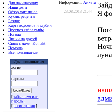
Информация:
Aнкета
Для начинающих
Зай
Наши дети
23.08.2013 21:44
Я фо
Обзор магазинов
Кухня, рецепты
Разное
Карта водоемов и глубин
Пого
Прогноз клёва рыбы
Погода
ветр
Линки на друзей
Связь с нами, Kontakt
Ночь
Помощь
Все пользователи
луна
Для пользователя
логин:
пароль:
нашл
адм
[
забыл имя или
пароль
]
[
регистрация
]