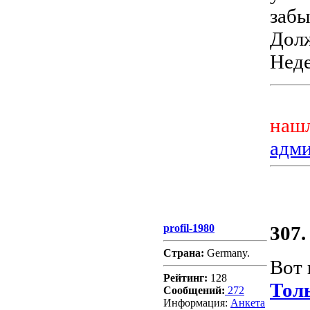
забы
Долж
Неде
нашл
адм
profil-1980
307.
Страна:
Germany.
Вот 
Рейтинг:
128
Тол
Сообщений:
272
Информация:
Aнкета