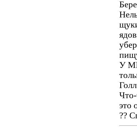
Бере
Нель
щуки
ядов
убер
пищу
У МЕ
толь
Голл
Что-
это 
?? С