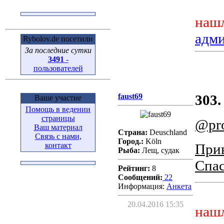
нашл
адм
Rybolov.de посетили
За последние сутки
3491
-
пользователей
faust69
303.
Ваше участие
Помощь в ведении
страницы
@pro
Ваш материал
Страна:
Deuschland
Связь с нами,
Город.:
Köln
контакт
Прив
Рыба:
Лещ, судак
Спас
Рейтинг:
8
Сообщений:
22
Информация:
Aнкета
20.04.2016 15:35
нашл