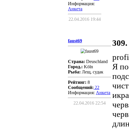
Информация:
Aнкета
22.04.2016 19:44
faust69
309.
prof
Страна:
Deuschland
Я по
Город.:
Köln
Рыба:
Лещ, судак
подс
Рейтинг:
8
чист
Сообщений:
22
Информация:
Aнкета
икра
черв
22.04.2016 22:54
черв
длин