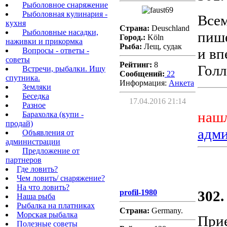
Рыболовное снаряжение
Рыболовная кулинария -
Всем
кухня
Страна:
Deuschland
Рыболовные насадки,
пише
Город.:
Köln
наживки и прикормка
Рыба:
Лещ, судак
и вп
Вопросы - ответы -
советы
Рейтинг:
8
Голл
Встречи, рыбалки. Ищу
Сообщений:
22
спутника.
Информация:
Aнкета
Земляки
Беседка
17.04.2016 21:14
Разное
нашл
Барахолка (купи -
продай)
адм
Объявления от
администрации
Предложение от
партнеров
Где ловить?
Чем ловить/ снаряжение?
На что ловить?
profil-1980
302.
Наша рыба
Рыбалка на платниках
Страна:
Germany.
Морская рыбалка
Прие
Полезные советы