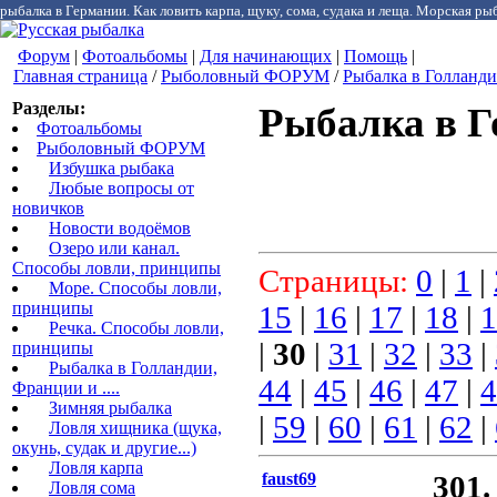
рыбалка в Германии. Как ловить карпа, щуку, сома, судака и леща. Морская рыб
Форум
|
Фотоальбомы
|
Для начинающих
|
Помощь
|
Главная страница
/
Рыболовный ФОРУМ
/
Рыбалка в Голландии
Разделы:
Рыбалка в Г
Фотоальбомы
Рыболовный ФОРУМ
Избушка рыбака
Любые вопросы от
новичков
Новости водоёмов
Озеро или канал.
Способы ловли, принципы
Страницы:
0
|
1
|
Море. Способы ловли,
принципы
15
|
16
|
17
|
18
|
1
Речка. Способы ловли,
|
30
|
31
|
32
|
33
|
принципы
Рыбалка в Голландии,
44
|
45
|
46
|
47
|
4
Франции и ....
Зимняя рыбалка
|
59
|
60
|
61
|
62
|
Ловля хищника (щука,
окунь, судак и другие...)
Ловля карпа
faust69
301.
Ловля сома