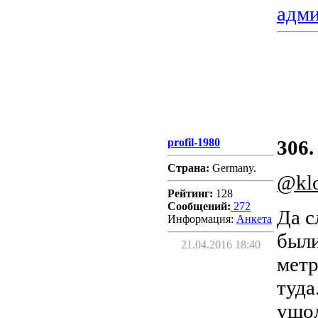
адм
profil-1980
306.
Страна:
Germany.
@kl
Рейтинг:
128
Сообщений:
272
Да с
Информация:
Aнкета
были
21.04.2016 18:40
метр
туда
ушол