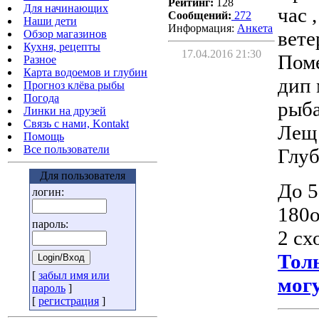
Рейтинг:
128
Для начинающих
час 
Сообщений:
272
Наши дети
Информация:
Aнкета
вете
Обзор магазинов
Кухня, рецепты
17.04.2016 21:30
Поме
Разное
Карта водоемов и глубин
дип 
Прогноз клёва рыбы
Погода
рыб
Линки на друзей
Связь с нами, Kontakt
Лещ 
Помощь
Все пользователи
Глуб
Для пользователя
До 5
логин:
180о
пароль:
2 сх
Тол
[
забыл имя или
могу
пароль
]
[
регистрация
]