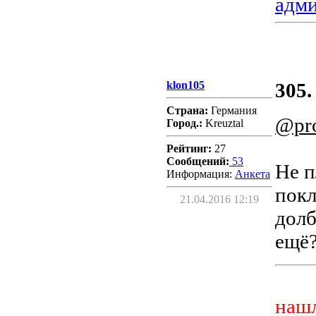
адм
klon105
305.
Страна:
Германия
@pro
Город.:
Kreuztal
Рейтинг:
27
Сообщений:
53
Не п
Информация:
Aнкета
покл
21.04.2016 12:19
долб
ещё?
нашл