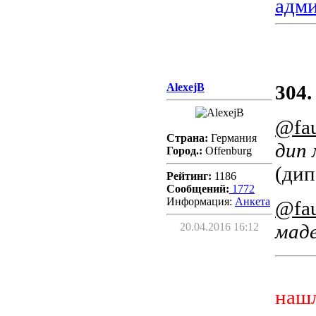
адм
AlexejB
304.
@fau
Страна:
Германия
дип 
Город.:
Offenburg
(дип
Рейтинг:
1186
Сообщений:
1772
Информация:
Aнкета
@fau
мад
20.04.2016 16:12
нашл