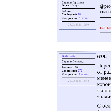
Страна:
Германия
@prof
Город.:
Бохум
спаси
Рейтинг:
1
16
Сообщений:
Aнкета
Информация:
24.02.2021 19:30
нашл
639.
profil-1980
Страна:
Germany.
Персп
Рейтинг:
128
от ра
272
Сообщений:
Aнкета
Информация:
менее
26.02.2021 14:42
корон
эконо
значи
С осл