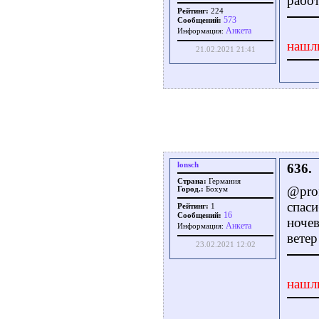
работ
Рейтинг:
224
573
Сообщений:
Aнкета
Информация:
нашл
21.02.2021 21:41
lonsch
636.
Страна:
Германия
@prof
Город.:
Бохум
спаси
Рейтинг:
1
16
Сообщений:
ночев
Aнкета
Информация:
ветер
23.02.2021 12:02
нашл