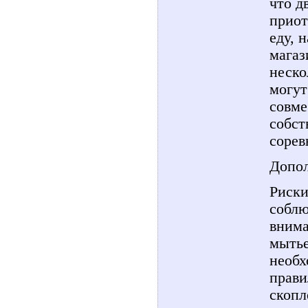
что д
приот
еду, 
магаз
неско
могут
совме
собст
сорев
Допол
Риски
соблю
внима
мытье
необх
прави
скопл