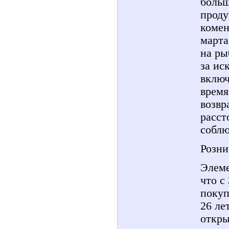
больш
проду
комен
марта
на ры
за ис
включ
время
возвр
расст
соблю
Розни
Элеме
что с
покуп
26 ле
откры