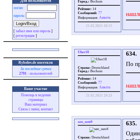
Для пользователя
Город.:
Bochum
логин:
Рейтинг:
14
77
нашл
Сообщений:
пароль:
Aнкета
Информация:
21.02.2021 20:15
[
забыл имя или пароль
]
[
регистрация
]
Uher18
634.
Rybolov.de посетили
По п
Страна:
Deutschland
За последние сутки
Город.:
Bochum
2791
- пользователей
Рейтинг:
14
77
Сообщений:
нашл
Aнкета
Информация:
Ваше участие
Помощь в ведении
21.02.2021 20:23
страницы
Ваш материал
Связь с нами, контакт
san_sani4
635.
Один 
Страна:
Deutschland