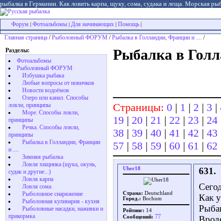
рыбалка в Германии. Как ловить карпа, щуку, сома, судака и леща. Морская рыб
Форум
Фотоальбомы
Для начинающих
Помощь
|
|
|
|
Главная страница
/
Рыболовный ФОРУМ
/
Рыбалка в Голландии, Франции и ....
/
Разделы:
Рыбалка в Голл
Фотоальбомы
Рыболовный ФОРУМ
Избушка рыбака
Любые вопросы от новичков
Новости водоёмов
Озеро или канал. Способы
Страницы:
0
|
1
|
2
|
3
|
ловли, принципы
Море. Способы ловли,
19
|
20
|
21
|
22
|
23
|
24
принципы
Речка. Способы ловли,
38
|
39
|
40
|
41
|
42
|
43
принципы
Рыбалка в Голландии, Франции
57
|
58
|
59
|
60
|
61
|
62
и ....
Зимняя рыбалка
Ловля хищника (щука, окунь,
Uher18
631.
судак и другие...)
Ловля карпа
Сегод
Ловля сома
Рыболовное снаряжение
Страна:
Deutschland
Как у
Город.:
Bochum
Рыболовная кулинария - кухня
Рыба
Рыболовные насадки, наживки и
Рейтинг:
14
прикормка
77
Сообщений:
Вроде