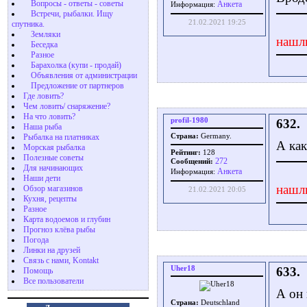
Вопросы - ответы - советы
Aнкета
Информация:
Встречи, рыбалки. Ищу
21.02.2021 19:25
спутника.
Земляки
нашл
Беседка
Разное
Барахолка (купи - продай)
Объявления от администрации
Предложение от партнеров
Где ловить?
Чем ловить/ снаряжение?
На что ловить?
profil-1980
632.
Наша рыба
Рыбалка на платниках
Страна:
Germany.
А как
Морская рыбалка
Рейтинг:
128
Полезные советы
272
Сообщений:
Для начинающих
Aнкета
Информация:
Наши дети
нашл
Обзор магазинов
21.02.2021 20:05
Кухня, рецепты
Разное
Карта водоемов и глубин
Прогноз клёва рыбы
Погода
Линки на друзей
Связь с нами, Kontakt
Uher18
633.
Помощь
Все пользователи
А он 
Страна:
Deutschland