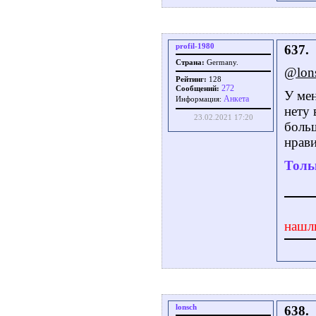
profil-1980
637.
Страна:
Germany.
@lon
Рейтинг:
128
272
Сообщений:
У мен
Aнкета
Информация:
нету 
23.02.2021 17:20
больш
нрави
Толь
нашл
lonsch
638.