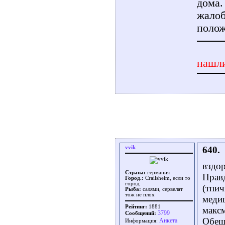
дома.
жалоб
полож
нашли
vvik
640.
вздор
Страна:
германия
Правд
Город.:
Crailsheim, если то
город
(тпич
Рыба:
салями, сервелат
тож не плох
медиц
Рейтинг:
1881
макс
3799
Сообщений:
Обеща
Aнкета
Информация: