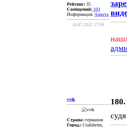
зар
Рейтинг:
35
Сообщений:
103
виде
Информация:
Aнкета
24.07.2022 17:38
нашл
адм
vvik
180.
судя
Страна:
германия
Город.:
Crailsheim,