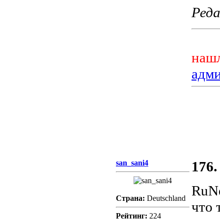
Реда
нашл
адм
san_sani4
176.
RuN
Страна:
Deutschland
что 
Рейтинг:
224