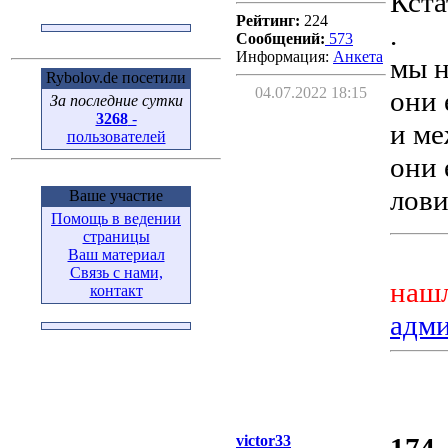
Кста
Рейтинг:
224
.
Сообщений:
573
Информация:
Aнкета
мы н
Rybolov.de посетили
04.07.2022 18:15
они 
За последние сутки
3268
-
и ме
пользователей
они 
лови
Ваше участие
Помощь в ведении
страницы
Ваш материал
Связь с нами,
нашл
контакт
адм
victor33