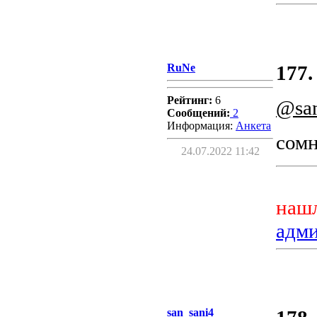
RuNe
177.
Рейтинг:
6
@san
Сообщений:
2
Информация:
Aнкета
сомн
24.07.2022 11:42
нашл
адм
san_sani4