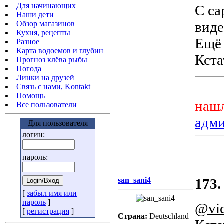
Для начинающих
С са
Наши дети
виде
Обзор магазинов
Кухня, рецепты
Ещё 
Разное
Карта водоемов и глубин
Кста
Прогноз клёва рыбы
Погода
Линки на друзей
Связь с нами, Kontakt
Помощь
нашл
Все пользователи
адм
Для пользователя
логин:
пароль:
san_sani4
173.
[
забыл имя или
пароль
]
@vic
[
регистрация
]
Страна:
Deutschland