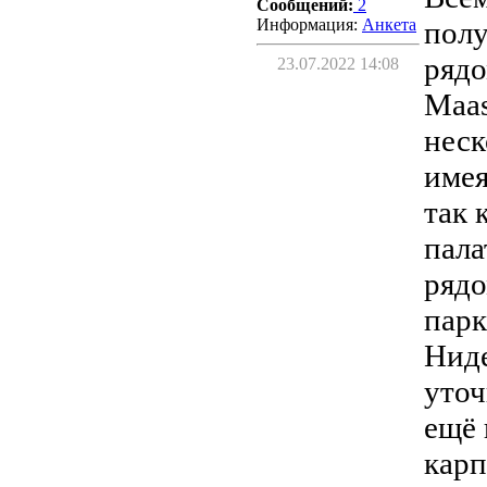
Сообщений:
2
Информация:
Aнкета
полу
рядо
23.07.2022 14:08
Maas
неск
имея
так 
пала
рядо
парк
Ниде
уточ
ещё 
карп