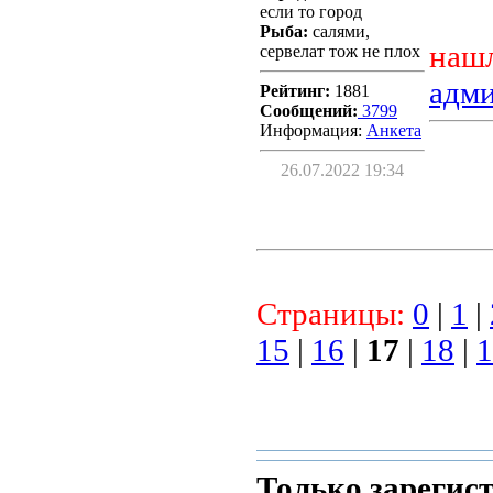
если то город
Рыба:
салями,
нашл
сервелат тож не плох
адм
Рейтинг:
1881
Сообщений:
3799
Информация:
Aнкета
26.07.2022 19:34
Страницы:
0
|
1
|
15
|
16
|
17
|
18
|
1
Только зарегис