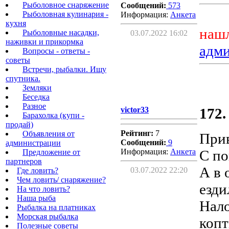
Рыболовное снаряжение
Сообщений:
573
Рыболовная кулинария -
Информация:
Aнкета
кухня
нашл
Рыболовные насадки,
03.07.2022 16:02
наживки и прикормка
адм
Вопросы - ответы -
советы
Встречи, рыбалки. Ищу
спутника.
Земляки
Беседка
Разное
victor33
172.
Барахолка (купи -
продай)
Рейтинг:
7
Объявления от
Прив
Сообщений:
9
администрации
Информация:
Aнкета
С по
Предложение от
партнеров
А в 
03.07.2022 22:20
Где ловить?
Чем ловить/ снаряжение?
езди
На что ловить?
Наша рыба
Нало
Рыбалка на платниках
Морская рыбалка
копт
Полезные советы