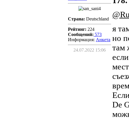
178.
@Ru
Страна:
Deutschland
я та
Рейтинг:
224
Сообщений:
573
но п
Информация:
Aнкета
там 
24.07.2022 15:06
если
мест
съез
врем
Если
De G
можн