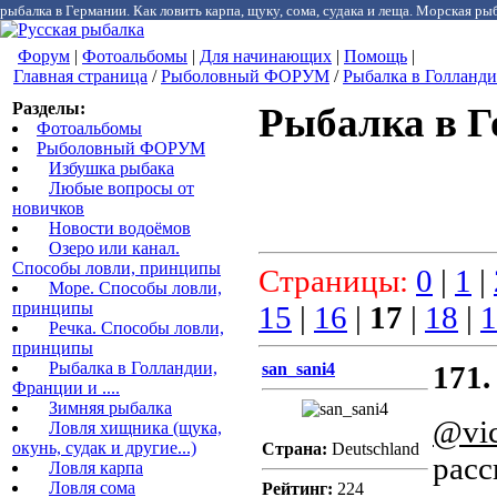
рыбалка в Германии. Как ловить карпа, щуку, сома, судака и леща. Морская рыб
Форум
|
Фотоальбомы
|
Для начинающих
|
Помощь
|
Главная страница
/
Рыболовный ФОРУМ
/
Рыбалка в Голландии
Разделы:
Рыбалка в Г
Фотоальбомы
Рыболовный ФОРУМ
Избушка рыбака
Любые вопросы от
новичков
Новости водоёмов
Озеро или канал.
Способы ловли, принципы
Страницы:
0
|
1
|
Море. Способы ловли,
принципы
15
|
16
|
17
|
18
|
1
Речка. Способы ловли,
принципы
Рыбалка в Голландии,
san_sani4
171.
Франции и ....
Зимняя рыбалка
@vic
Ловля хищника (щука,
окунь, судак и другие...)
Страна:
Deutschland
расс
Ловля карпа
Ловля сома
Рейтинг:
224