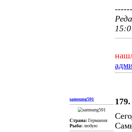
-----
Реда
15:0
нашл
адм
samsung591
179.
Сего
Страна:
Германия
Самы
Рыба:
любую