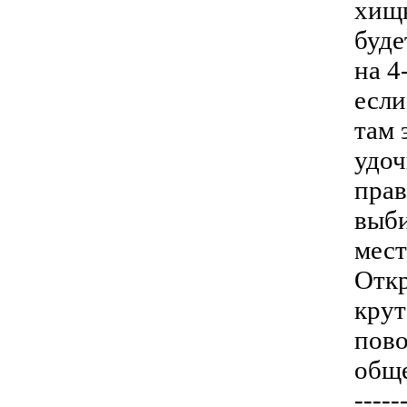
хищн
буде
на 4
если
там 
удоч
прав
выби
мест
Откр
крут
пово
обще
-----