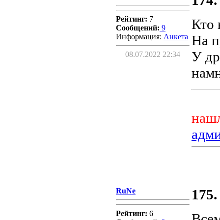
174.
Рейтинг:
7
Кто 
Сообщений:
9
Информация:
Aнкета
На п
У др
08.07.2022 22:34
намн
нашл
адм
RuNe
175.
Рейтинг:
6
Всем