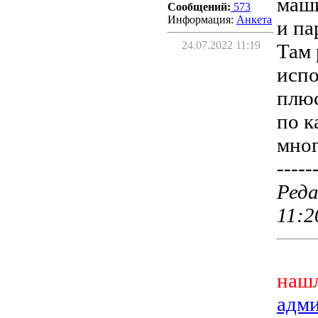
маши
Сообщений:
573
Информация:
Aнкета
и па
24.07.2022 11:19
Там 
испо
плюс
по к
мног
-----
Реда
11:2
нашл
адм