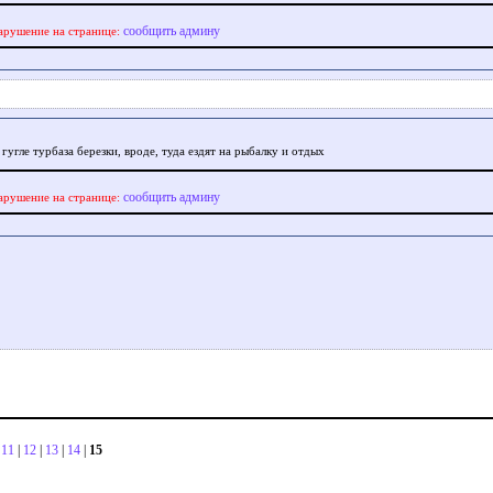
сообщить админу
арушение на странице:
гугле турбаза березки, вроде, туда ездят на рыбалку и отдых
сообщить админу
арушение на странице:
|
11
|
12
|
13
|
14
|
15