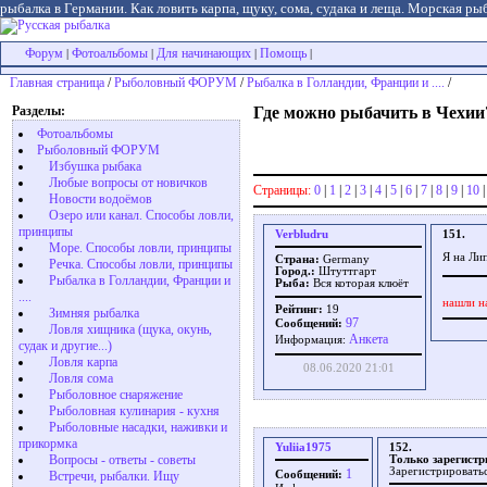
рыбалка в Германии. Как ловить карпа, щуку, сома, судака и леща. Морская рыб
Форум
Фотоальбомы
Для начинающих
Помощь
|
|
|
|
Главная страница
/
Рыболовный ФОРУМ
/
Рыбалка в Голландии, Франции и ....
/
Разделы:
Где можно рыбачить в Чехии
Фотоальбомы
Рыболовный ФОРУМ
Избушка рыбака
Любые вопросы от новичков
Страницы:
0
|
1
|
2
|
3
|
4
|
5
|
6
|
7
|
8
|
9
|
10
Новости водоёмов
Озеро или канал. Способы ловли,
принципы
Verbludru
151.
Море. Способы ловли, принципы
Я на Ли
Страна:
Germany
Речка. Способы ловли, принципы
Город.:
Штуттгарт
Рыбалка в Голландии, Франции и
Рыба:
Вся которая клюёт
....
нашли н
Рейтинг:
19
Зимняя рыбалка
97
Сообщений:
Ловля хищника (щука, окунь,
Aнкета
Информация:
судак и другие...)
Ловля карпа
08.06.2020 21:01
Ловля сома
Рыболовное снаряжение
Рыболовная кулинария - кухня
Рыболовные насадки, наживки и
прикормка
Yuliia1975
152.
Вопросы - ответы - советы
Только зарегистр
Зарегистрировать
1
Встречи, рыбалки. Ищу
Сообщений: