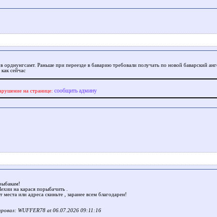
 в орднунгсамт. Раньше при переезде в баварию требовали получать по новой баварский ан
 как сейчас
сообщить админу
арушение на странице:
рыбакам!
Чехии на карася порыбачить .
т места или адреса скиньте , заранее всем благодарен!
ровал: WUFFER78 at 06.07.2026 09:11:16