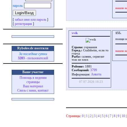
пароль:
нашли н
[
забыл имя или пароль
]
[
регистрация
]
vvik
155.
поищи в 
Страна:
германия
Rybolov.de посетили
Город.:
Crailsheim, если то
нашли н
За последние сутки
город
Рыба:
салями, сервелат
3283
- пользователей
тож не плох
Рейтинг:
1881
3799
Сообщений:
Ваше участие
Aнкета
Информация:
Помощь в ведении
страницы
07.07.2026 18:23
Ваш материал
Связь с нами, контакт
Страницы:
0
|
1
|
2
|
3
|
4
|
5
|
6
|
7
|
8
|
9
|
10