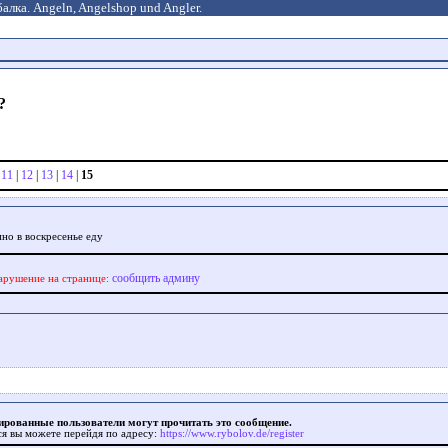
алка. Angeln, Angelshop und Angler.
?
|
11
|
12
|
13
|
14
|
15
пно в воскресенье еду
сообщить админу
арушение на странице:
ированные пользователи могут прочитать это сообщение.
ся вы можете перейдя по адресу:
https://www.rybolov.de/register