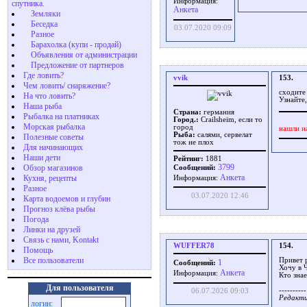
Информация:
спутника.
Aнкета
Земляки
Беседка
03.07.2020 09:09
Разное
Барахолка (купи - продай)
Объявления от администрации
Предложение от партнеров
Где ловить?
vvik
153.
Чем ловить/ снаряжение?
сходите
На что ловить?
Узнайте,
Наша рыба
Страна:
германия
Рыбалка на платниках
Город.:
Crailsheim, если то
Морская рыбалка
город
нашли н
Рыба:
салями, сервелат
Полезные советы
тож не плох
Для начинающих
Наши дети
Рейтинг:
1881
3799
Обзор магазинов
Сообщений:
Aнкета
Кухня, рецепты
Информация:
Разное
03.07.2020 12:46
Карта водоемов и глубин
Прогноз клёва рыбы
Погода
Линки на друзей
Связь с нами, Kontakt
WUFFER78
154.
Помощь
Все пользователи
Привет 
1
Сообщений:
Хочу в 
Aнкета
Информация:
Кто знае
Для пользователя
----------
06.07.2026 09:03
Редакти
логин: