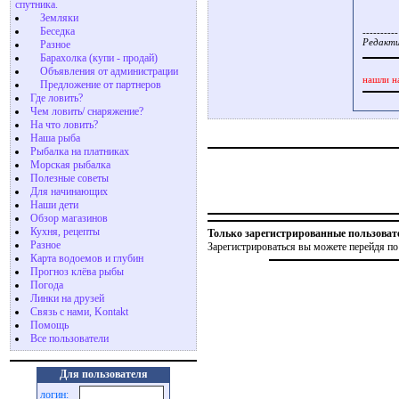
спутника.
Земляки
Беседка
----------
Редакти
Разное
Барахолка (купи - продай)
Объявления от администрации
нашли н
Предложение от партнеров
Где ловить?
Чем ловить/ снаряжение?
На что ловить?
Наша рыба
Рыбалка на платниках
Морская рыбалка
Полезные советы
Для начинающих
Наши дети
Обзор магазинов
Кухня, рецепты
Только зарегистрированные пользоват
Разное
Зарегистрироваться вы можете перейдя по
Карта водоемов и глубин
Прогноз клёва рыбы
Погода
Линки на друзей
Связь с нами, Kontakt
Помощь
Все пользователи
Для пользователя
логин: