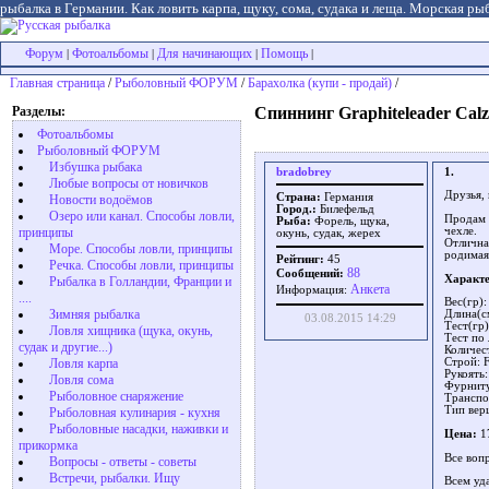
рыбалка в Германии. Как ловить карпа, щуку, сома, судака и леща. Морская рыб
Форум
Фотоальбомы
Для начинающих
Помощь
|
|
|
|
Главная страница
/
Рыболовный ФОРУМ
/
Барахолка (купи - продай)
/
Разделы:
Спиннинг Graphiteleader Cal
Фотоальбомы
Рыболовный ФОРУМ
Избушка рыбака
bradobrey
1.
Любые вопросы от новичков
Друзья, 
Страна:
Германия
Новости водоёмов
Город.:
Билефельд
Озеро или канал. Способы ловли,
Продам
Рыба:
Форель, щука,
принципы
чехле.
окунь, судак, жерех
Отличная
Море. Способы ловли, принципы
родимая 
Рейтинг:
45
Речка. Способы ловли, принципы
88
Сообщений:
Характе
Рыбалка в Голландии, Франции и
Aнкета
Информация:
....
Вес(гр):
Зимняя рыбалка
Длина(с
03.08.2015 14:29
Тест(гр)
Ловля хищника (щука, окунь,
Тест по 
судак и другие...)
Количес
Ловля карпа
Строй: F
Рукоять
Ловля сома
Фурнитур
Рыболовное снаряжение
Транспо
Тип верш
Рыболовная кулинария - кухня
Рыболовные насадки, наживки и
Цена:
17
прикормка
Все воп
Вопросы - ответы - советы
Встречи, рыбалки. Ищу
Всем уд