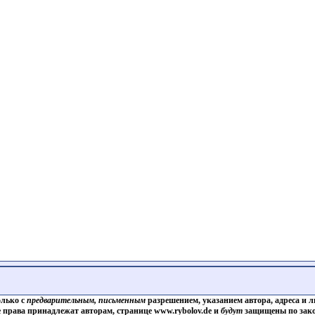
олько с
предварительным, письменным
разрешением, указанием автора, адреса и л
е права принадлежат авторам, странице www.rybolov.de и
будут
защищены по зако