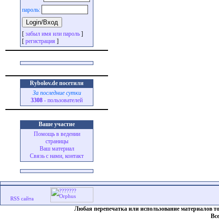
пароль:
[
забыл имя или пароль
]
[
регистрация
]
Rybolov.de посетили
За последние сутки
3308
- пользователей
Ваше участие
Помощь в ведении
страницы
Ваш материал
Связь с нами, контакт
Любая перепечатка или использование материалов т
Вс