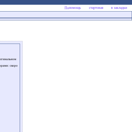
помощь
стартовая
в закладки
ригинальном
орами: скоро