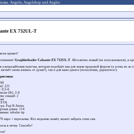
алка. Angeln, Angelshop und Angler.
zante EX 732UL-T
всем привет!
 спиннинг
Graphiteleader Calzante EX 732UL-T
. Абсолютно новый (не использовался), в о
 ультралайтовая палочка, которая подойдёт как для ловли прудовой форели (а осень не за г
начнёт снова клевать от души!), так и для нано-джига (полосатики, держитесь!).
ристики:
 90
м): 221
: 0,5-6
леске (lb): 2-6
тво секций: 2
ast
: EVA
а: Fuji K-Series
ртная длина: 114
инки: tubular tip
0 евро + пересылка. Кто недалеко живёт, может забрать спин сам.
росы в личку. Спасибо!
ачи!