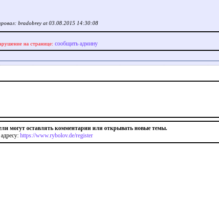
ровал: bradobrey at 03.08.2015 14:30:08
сообщить админу
арушение на странице:
ели могут оставлять комментарии или открывать новые темы.
 адресу:
https://www.rybolov.de/register