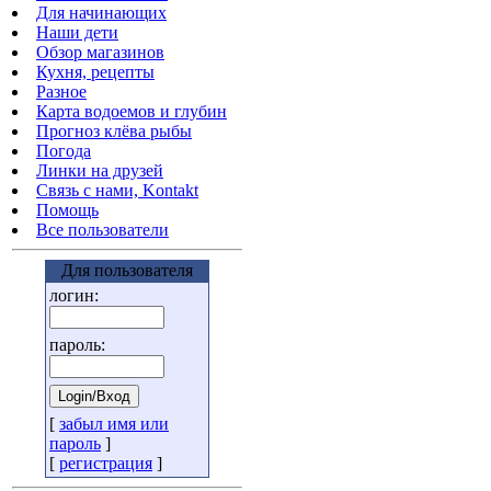
Для начинающих
Наши дети
Обзор магазинов
Кухня, рецепты
Разное
Карта водоемов и глубин
Прогноз клёва рыбы
Погода
Линки на друзей
Связь с нами, Kontakt
Помощь
Все пользователи
Для пользователя
логин:
пароль:
[
забыл имя или
пароль
]
[
регистрация
]