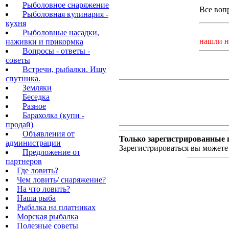
Рыболовное снаряжение
Все воп
Рыболовная кулинария -
кухня
Рыболовные насадки,
нашли н
наживки и прикормка
Вопросы - ответы -
советы
Встречи, рыбалки. Ищу
спутника.
Земляки
Беседка
Разное
Барахолка (купи -
продай)
Объявления от
Только зарегистрированные 
администрации
Зарегистрироваться вы можете
Предложение от
партнеров
Где ловить?
Чем ловить/ снаряжение?
На что ловить?
Наша рыба
Рыбалка на платниках
Морская рыбалка
Полезные советы