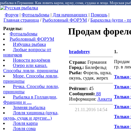
рыбалка в Германии. Как ловить карпа, щуку, сома, судака и леща. Морская рыб
Форум
|
Фотоальбомы
|
Для начинающих
|
Помощь
|
Главная страница
/
Рыболовный ФОРУМ
/
Барахолка (купи - п
Разделы:
Продам форе
Фотоальбомы
Рыболовный ФОРУМ
Избушка рыбака
Любые вопросы от
bradobrey
1.
новичков
Новости водоёмов
Продам 
Страна:
Германия
Озеро или канал.
гр. в л
Город.:
Билефельд
Способы ловли, принципы
Рыба:
Форель, щука,
Море. Способы ловли,
Только 
окунь, судак, жерех
принципы
Речка. Способы ловли,
Только 
Рейтинг:
45
принципы
Сообщений:
88
Только 
Рыбалка в Голландии,
Информация:
Aнкета
Франции и ....
Только 
Зимняя рыбалка
21.11.2016 14:54
Ловля хищника (щука,
Только 
окунь, судак и другие...)
Ловля карпа
Только 
Ловля сома