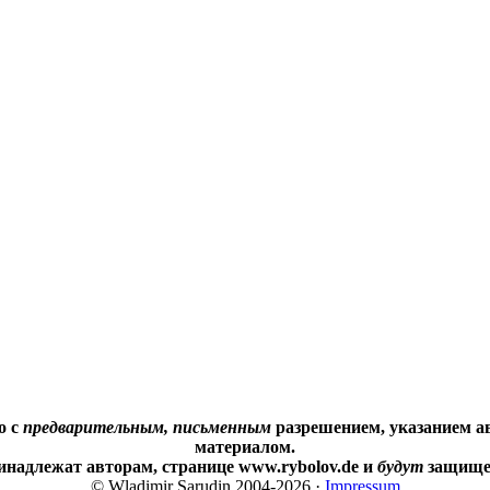
о с
предварительным, письменным
разрешением, указанием ав
материалом.
инадлежат авторам, странице www.rybolov.de и
будут
защищен
© Wladimir Sarudin 2004-2026 ·
Impressum