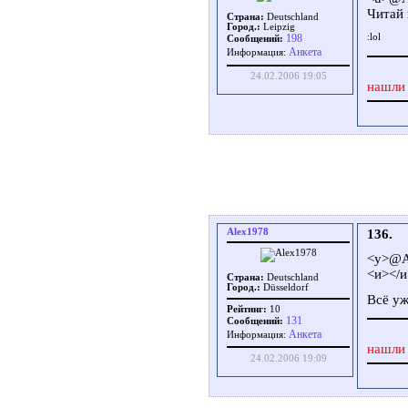
Читай 
Страна:
Deutschland
Город.:
Leipzig
198
Сообщений:
Aнкета
Информация:
24.02.2006 19:05
нашли 
Alex1978
136.
<у>@А
<и></и
Страна:
Deutschland
Город.:
Düsseldorf
Всё уж
Рейтинг:
10
131
Сообщений:
Aнкета
Информация:
нашли 
24.02.2006 19:09