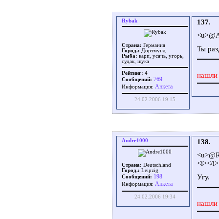
Rybak
137.
<u>@A
Страна:
Германия
Ты раз
Город.:
Дортмунд
Рыба:
карп, усачь, угорь,
судак, щука
Рейтинг:
4
нашли 
769
Сообщений:
Aнкета
Информация:
24.02.2006 19:15
Andre1000
138.
<u>@R
<i></i>
Страна:
Deutschland
Город.:
Leipzig
Угу.
198
Сообщений:
Aнкета
Информация:
24.02.2006 19:34
нашли 