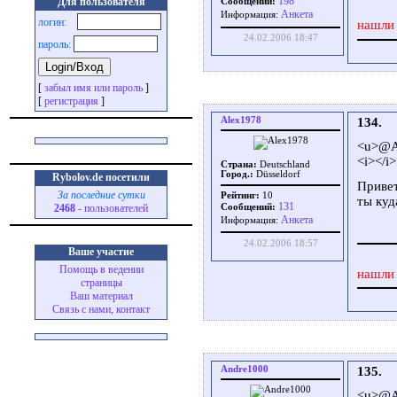
198
Для пользователя
Сообщений:
Aнкета
Информация:
логин:
нашли 
24.02.2006 18:47
пароль:
[
забыл имя или пароль
]
[
регистрация
]
Alex1978
134.
<u>@A
<i></i>
Страна:
Deutschland
Город.:
Düsseldorf
Rybolov.de посетили
Привет
За последние сутки
Рейтинг:
10
ты куд
131
2468
- пользователей
Сообщений:
Aнкета
Информация:
24.02.2006 18:57
Ваше участие
Помощь в ведении
нашли 
страницы
Ваш материал
Связь с нами, контакт
Andre1000
135.
<u>@A