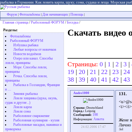
рыбалка в Германии. Как ловить карпа, щуку, сома, судака и леща. Морская рыб
Форум
Фотоальбомы
Для начинающих
Помощь
|
|
|
|
Главная страница
/
Рыболовный ФОРУМ
/
Беседка
/
Разделы:
Скачать видео 
Фотоальбомы
Рыболовный ФОРУМ
Избушка рыбака
Любые вопросы от новичков
Новости водоёмов
Озеро или канал. Способы
Страницы:
0
|
1
|
2
|
3
|
ловли, принципы
Море. Способы ловли,
19
|
20
|
21
|
22
|
23
|
24
принципы
Речка. Способы ловли,
38
|
39
|
40
|
41
|
42
|
43
принципы
Рыбалка в Голландии, Франции
и ....
Andre1000
131.
Зимняя рыбалка
Ловля хищника (щука, окунь,
<u>@sa
судак и другие...)
<i></i>
Ловля карпа
Страна:
Deutschland
Ловля сома
Город.:
Leipzig
198
Сообщений:
Рыболовное снаряжение
Aнкета
Жене н
Информация:
Рыболовная кулинария - кухня
Рыболовные насадки, наживки и
Лично 
24.02.2006 17:47
прикормка