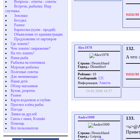
Вопросы - ответы - советы
Встречи, рыбалки. Ищу
спутника.
нашли 
Земляки
Беседка
Разное
Барахолка (купи - продай)
Объявления от администрации
Предложение от партнеров
Где ловить?
Alex1978
132.
Чем ловить/ снаряжение?
На что ловить?
A что 
Наша рыба
Рыбалка на платниках
Страна:
Deutschland
Морская рыбалка
Город.:
Düsseldorf
Полезные советы
нашли 
Рейтинг:
10
Для начинающих
131
Сообщений:
Наши дети
Aнкета
Информация:
Обзор магазинов
Кухня, рецепты
24.02.2006 18:37
Разное
Карта водоемов и глубин
Прогноз клёва рыбы
Погода
Линки на друзей
Andre1000
133.
Связь с нами, Kontakt
Помощь
<u>@A
Все пользователи
Привет
Страна:
Deutschland
Город.:
Leipzig