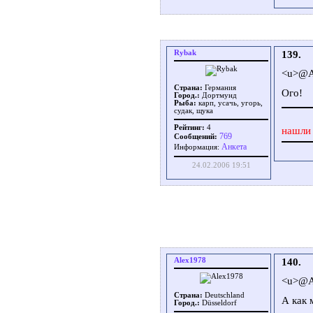
Rybak
139.
<u>@A
Страна:
Германия
Ого!
Город.:
Дортмунд
Рыба:
карп, усачь, угорь,
судак, щука
Рейтинг:
4
нашли 
769
Сообщений:
Aнкета
Информация:
24.02.2006 19:51
Alex1978
140.
<u>@A
Страна:
Deutschland
А как 
Город.:
Düsseldorf