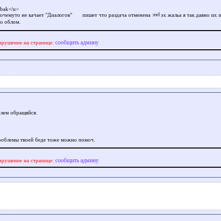
bak</u>
почемуто не качает "Диалогов"
пишет что раздача отменена
эх жальа я так давно их и
но облом.
сообщить админу
арушение на странице:
блем обращяйся.
роблемы твоей беде тоже можно помоч.
сообщить админу
арушение на странице: