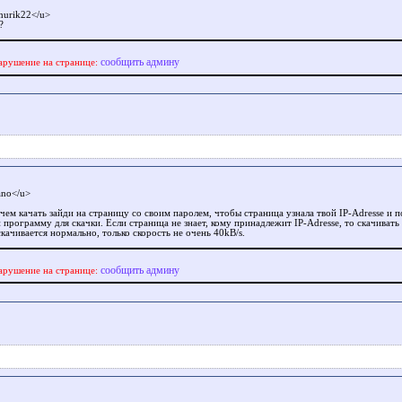
urik22</u>
?
сообщить админу
арушение на странице:
no</u>
чем качать зайди на страницу со своим паролем, чтобы страница узнала твой IP-Adresse и 
 программу для скачки. Если страница не знает, кому принадлежит IP-Adresse, то скачивать 
качивается нормально, только скорость не очень 40kB/s.
сообщить админу
арушение на странице: