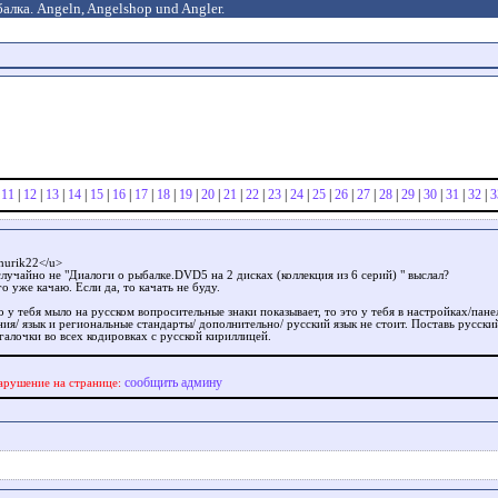
алка. Angeln, Angelshop und Angler.
|
11
|
12
|
13
|
14
|
15
|
16
|
17
|
18
|
19
|
20
|
21
|
22
|
23
|
24
|
25
|
26
|
27
|
28
|
29
|
30
|
31
|
32
|
3
urik22</u>
лучайно не "Диалоги о рыбалке.DVD5 на 2 дисках (коллекция из 6 серий) " выслал?
го уже качаю. Если да, то качать не буду.
о у тебя мыло на русском вопросительные знаки показывает, то это у тебя в настройках/пане
ия/ язык и региональные стандарты/ дополнительно/ русский язык не стоит. Поставь русски
галочки во всех кодировках с русской кириллицей.
сообщить админу
арушение на странице: