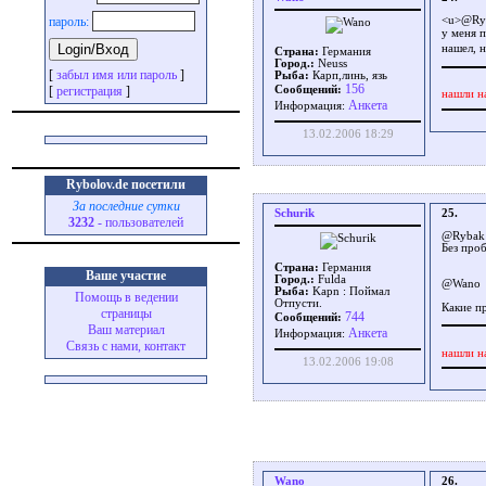
пароль:
<u>@Ry
у меня 
нашел, 
Страна:
Германия
Город.:
Neuss
[
забыл имя или пароль
]
Рыба:
Карп,линь, язь
156
[
регистрация
]
Сообщений:
нашли н
Aнкета
Информация:
13.02.2006 18:29
Rybolov.de посетили
За последние сутки
Schurik
25.
3232
- пользователей
@Rybak
Без про
Страна:
Германия
Ваше участие
Город.:
Fulda
@Wano
Рыба:
Kapn : Поймал
Помощь в ведении
Отпусти.
Какие п
страницы
744
Сообщений:
Ваш материал
Aнкета
Информация:
Связь с нами, контакт
нашли н
13.02.2006 19:08
Wano
26.