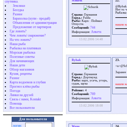
Schurik
22.
спутника.
Земляки
@Rybak
Беседка
Нет то ч
Рыбалка 
Разное
Страна:
Германия
Город.:
Fulda
Барахолка (купи - продай)
Рыба:
Kapn : Поймал
Объявления от администрации
Отпусти.
нашли н
Предложение от партнеров
744
Сообщений:
Где ловить?
Aнкета
Информация:
Чем ловить/ снаряжение?
На что ловить?
13.02.2006 14:48
Наша рыба
Рыбалка на платниках
Морская рыбалка
Полезные советы
Rybak
23.
Для начинающих
Наши дети
<u>@Sch
Обзор магазинов
Заранее 
Кухня, рецепты
Страна:
Германия
Город.:
Дортмунд
Разное
Рыба:
карп, усачь, угорь,
Карта водоемов и глубин
судак, щука
нашли н
Прогноз клёва рыбы
Погода
Рейтинг:
4
769
Сообщений:
Линки на друзей
Aнкета
Информация:
Связь с нами, Kontakt
Помощь
13.02.2006 18:08
Все пользователи
Для пользователя
логин:
Wano
24.