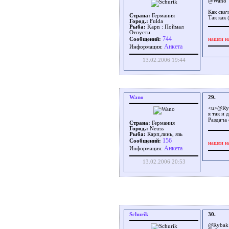
@Wano
Как ска
Страна:
Германия
Так как
Город.:
Fulda
Рыба:
Kapn : Поймал
Отпусти.
744
нашли н
Сообщений:
Aнкета
Информация:
13.02.2006 19:44
Wano
29.
<u>@Ry
я так и 
Раздача
Страна:
Германия
Город.:
Neuss
Рыба:
Карп,линь, язь
156
Сообщений:
нашли н
Aнкета
Информация:
13.02.2006 20:53
Schurik
30.
@Rybak