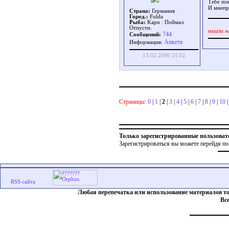
Тебе пов
И мнепр
Страна:
Германия
Город.:
Fulda
Рыба:
Kapn : Поймал
Отпусти.
нашли н
744
Сообщений:
Aнкета
Информация:
13.02.2006 21:02
Страницы:
0
|
1
|
2
|
3
|
4
|
5
|
6
|
7
|
8
|
9
|
10
Только зарегистрированные пользоват
Зарегистрироваться вы можете перейдя по
Любая перепечатка или использование материалов т
Вс