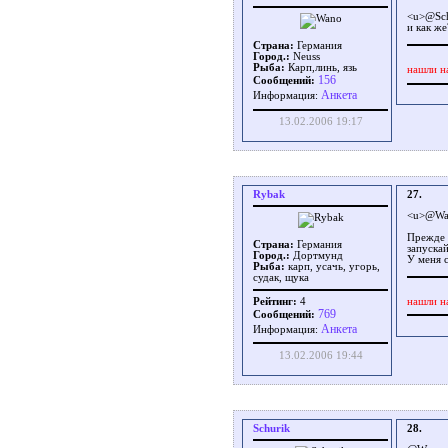
<u>@Sch
и как же
Страна:
Германия
Город.:
Neuss
Рыба:
Карп,линь, язь
нашли н
156
Сообщений:
Aнкета
Информация:
13.02.2006 19:17
Rybak
27.
<u>@Wa
Прежде 
Страна:
Германия
запускай
Город.:
Дортмунд
У меня с
Рыба:
карп, усачь, угорь,
судак, щука
нашли н
Рейтинг:
4
769
Сообщений:
Aнкета
Информация:
13.02.2006 19:44
Schurik
28.