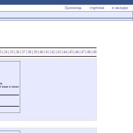
помощь
стартовая
в закладки
3
|
34
|
35
|
36
|
37
|
38
|
39
|
40
|
41
|
42
|
43
|
44
|
45
|
46
|
47
|
48
|
49
ль
й язык и ниже