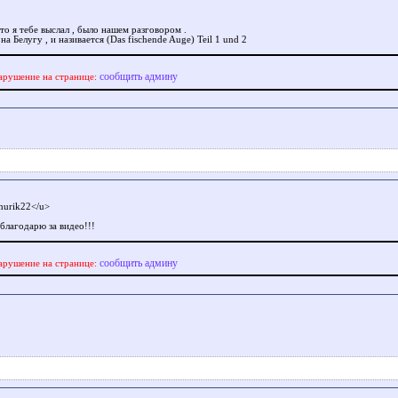
то я тебе выслал , было нашем разговором .
на Белугу , и називается (Das fischende Auge) Teil 1 und 2
сообщить админу
арушение на странице:
urik22</u>
благодарю за видео!!!
сообщить админу
арушение на странице: