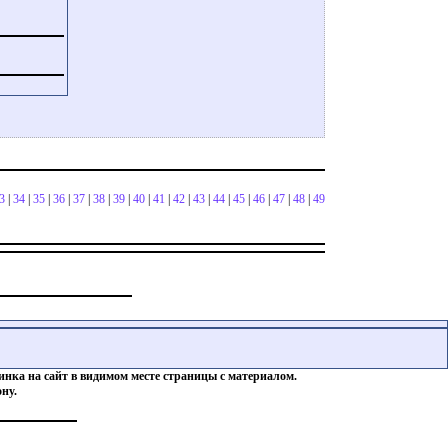
3
|
34
|
35
|
36
|
37
|
38
|
39
|
40
|
41
|
42
|
43
|
44
|
45
|
46
|
47
|
48
|
49
инка на сайт в видимом месте страницы с материалом.
ну.