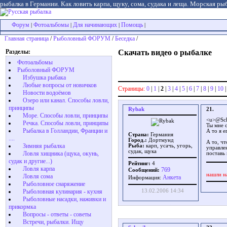
рыбалка в Германии. Как ловить карпа, щуку, сома, судака и леща. Морская рыб
Форум
Фотоальбомы
Для начинающих
Помощь
|
|
|
|
Главная страница
/
Рыболовный ФОРУМ
/
Беседка
/
Разделы:
Скачать видео о рыбалке
Фотоальбомы
Рыболовный ФОРУМ
Избушка рыбака
Любые вопросы от новичков
Страницы:
0
|
1
|
2
|
3
|
4
|
5
|
6
|
7
|
8
|
9
|
10
Новости водоёмов
Озеро или канал. Способы ловли,
принципы
Rybak
21.
Море. Способы ловли, принципы
<u>@Sch
Речка. Способы ловли, принципы
Ты мне с
Рыбалка в Голландии, Франции и
А то я е
Страна:
Германия
....
Город.:
Дортмунд
А то, чт
Зимняя рыбалка
Рыба:
карп, усачь, угорь,
управлен
судак, щука
Ловля хищника (щука, окунь,
поставь 
судак и другие...)
Рейтинг:
4
Ловля карпа
769
Сообщений:
нашли н
Ловля сома
Aнкета
Информация:
Рыболовное снаряжение
13.02.2006 14:34
Рыболовная кулинария - кухня
Рыболовные насадки, наживки и
прикормка
Вопросы - ответы - советы
Встречи, рыбалки. Ищу