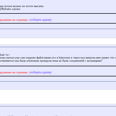
чаю потом можно по почте выслать.
 @Rybaku сделал.
сообщить админу
арушение на странице:
bak</u>
делал.скачал уже сам торрент файлставлю его в bittorrent и через пол минуты мне пишет что 
 отменяется она была отклонена трекером пока не было соединений с качающими"
сообщить админу
арушение на странице: