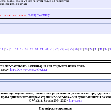
есло 40kB/s. ето не 20 кв/s приетом только 12 процентоф.
ийдётся неделю качать
сообщить админу
арушение на странице:
|
11
|
12
|
13
|
14
|
15
|
16
|
17
|
18
|
19
|
20
|
21
|
22
|
23
|
24
|
25
|
26
|
27
|
28
|
29
|
30
|
31
|
32
|
3
ели могут оставлять комментарии или открывать новые темы.
 адресу:
https://www.rybolov.de/register
олько с
предварительным, письменным
разрешением, указанием автора, адреса и л
е права принадлежат авторам, странице www.rybolov.de и
будут
защищены по зако
© Wladimir Sarudin 2004-2026 ·
Impressum
Партнёрские страницы: