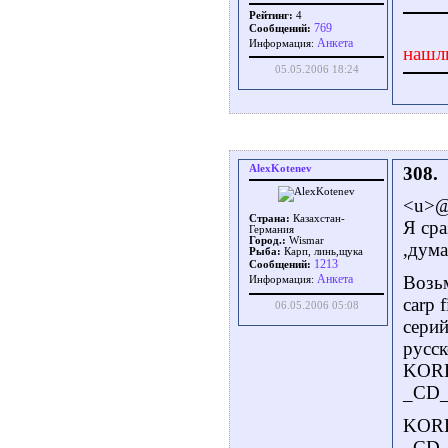
Рейтинг:
4
769
Сообщений:
Aнкета
Информация:
нашл
05.05.2006 18:24
AlexKotenev
308.
<u>@
Страна:
Казахстан-
Я сра
Германия
Город.:
Wismar
,дума
Рыба:
Карп, линь,щука
1213
Сообщений:
Возьм
Aнкета
Информация:
carp 
06.05.2006 05:08
серий
русск
KORD
_CD_
KORD
_CD_