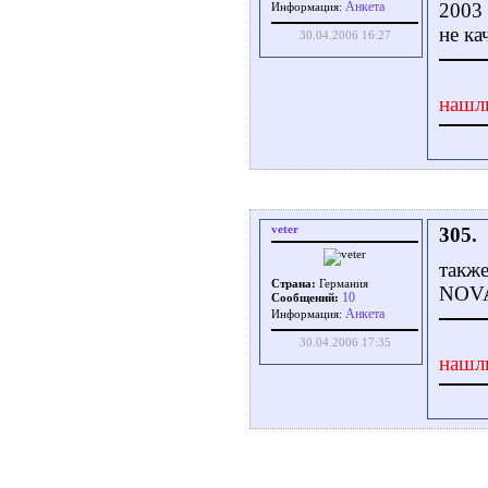
Aнкета
2003 
Информация:
не ка
30.04.2006 16:27
нашл
veter
305.
также
Страна:
Германия
NOVA 
10
Сообщений:
Aнкета
Информация:
30.04.2006 17:35
нашл