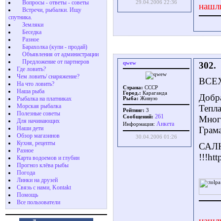
Вопросы - ответы - советы
29.04.2006 22:36
нашл
Встречи, рыбалки. Ищу
спутника.
Земляки
Беседка
Разное
Барахолка (купи - продай)
Объявления от администрации
Предложение от партнеров
qwew
302.
Где ловить?
Чем ловить/ снаряжение?
ВСЕХ
На что ловить?
Страна:
СССР
Наша рыба
Город.:
Караганда
Добра
Рыбалка на платниках
Рыба:
Живую
Морская рыбалка
Тепла
Рейтинг:
3
Полезные советы
261
Сообщений:
Много
Для начинающих
Aнкета
Информация:
Наши дети
Грама
Обзор магазинов
30.04.2006 01:26
Кухня, рецепты
САЛ
Разное
!!!ht
Карта водоемов и глубин
Прогноз клёва рыбы
Погода
Линки на друзей
Связь с нами, Kontakt
Помощь
Все пользователи
нашл