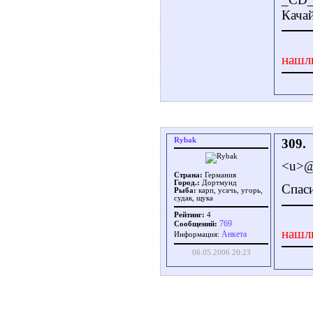
Кача
нашл
Rybak
309.
<u>@
Страна:
Германия
Город.:
Дортмунд
Спаси
Рыба:
карп, усачь, угорь,
судак, щука
Рейтинг:
4
769
Сообщений:
нашл
Aнкета
Информация:
06.05.2006 20:23