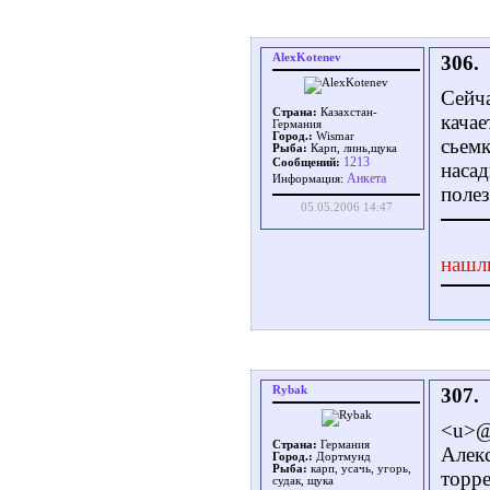
AlexKotenev
306.
Сейч
Страна:
Казахстан-
кача
Германия
Город.:
Wismar
сьемк
Рыба:
Карп, линь,щука
1213
Сообщений:
наса
Aнкета
Информация:
поле
05.05.2006 14:47
нашл
Rybak
307.
<u>@
Страна:
Германия
Алекс
Город.:
Дортмунд
Рыба:
карп, усачь, угорь,
торре
судак, щука