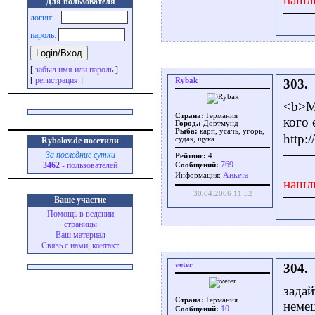
Для пользователя
логин:
пароль:
[
забыл имя или пароль
]
[
регистрация
]
Rybak
303.
<b>Му
Страна:
Германия
кого 
Город.:
Дортмунд
Рыба:
карп, усачь, угорь,
http:
судак, щука
Rybolov.de посетили
За последние сутки
Рейтинг:
4
769
3462
- пользователей
Сообщений:
Aнкета
Информация:
нашл
30.04.2006 11:52
Ваше участие
Помощь в ведении
страницы
Ваш материал
Связь с нами, контакт
veter
304.
задай
Страна:
Германия
неме
10
Сообщений: