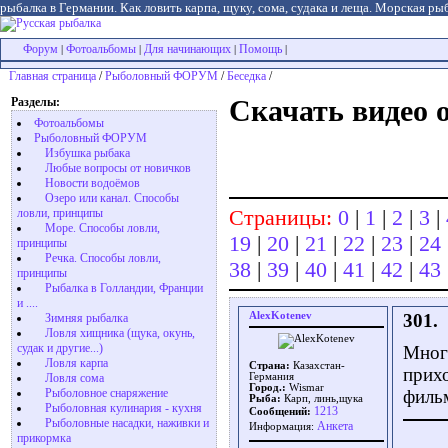
рыбалка в Германии. Как ловить карпа, щуку, сома, судака и леща. Морская рыб
Форум
Фотоальбомы
Для начинающих
Помощь
|
|
|
|
Главная страница
/
Рыболовный ФОРУМ
/
Беседка
/
Разделы:
Скачать видео 
Фотоальбомы
Рыболовный ФОРУМ
Избушка рыбака
Любые вопросы от новичков
Новости водоёмов
Озеро или канал. Способы
Страницы:
0
|
1
|
2
|
3
|
ловли, принципы
Море. Способы ловли,
19
|
20
|
21
|
22
|
23
|
24
принципы
Речка. Способы ловли,
38
|
39
|
40
|
41
|
42
|
43
принципы
Рыбалка в Голландии, Франции
и ....
AlexKotenev
301.
Зимняя рыбалка
Ловля хищника (щука, окунь,
судак и другие...)
Мног
Ловля карпа
Страна:
Казахстан-
прихо
Ловля сома
Германия
Город.:
Wismar
Рыболовное снаряжение
филь
Рыба:
Карп, линь,щука
Рыболовная кулинария - кухня
1213
Сообщений:
Рыболовные насадки, наживки и
Aнкета
Информация:
прикормка