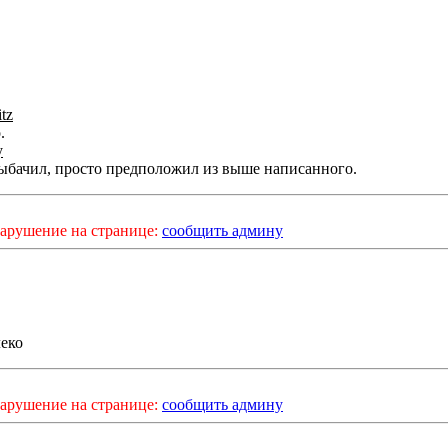
itz
.
y
рыбачил, просто предположил из выше написанного.
арушение на странице:
сообщить админу
леко
арушение на странице:
сообщить админу