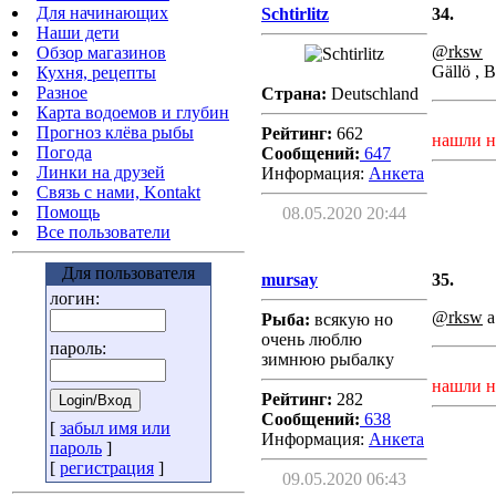
Для начинающих
Schtirlitz
34.
Наши дети
@rksw
Обзор магазинов
Gällö ,
Кухня, рецепты
Разное
Страна:
Deutschland
Карта водоемов и глубин
Прогноз клёва рыбы
Рейтинг:
662
нашли н
Погода
Сообщений:
647
Линки на друзей
Информация:
Aнкета
Связь с нами, Kontakt
Помощь
08.05.2020 20:44
Все пользователи
Для пользователя
mursay
35.
логин:
@rksw
а
Рыба:
всякую но
очень люблю
пароль:
зимнюю рыбалку
нашли н
Рейтинг:
282
Сообщений:
638
[
забыл имя или
Информация:
Aнкета
пароль
]
[
регистрация
]
09.05.2020 06:43