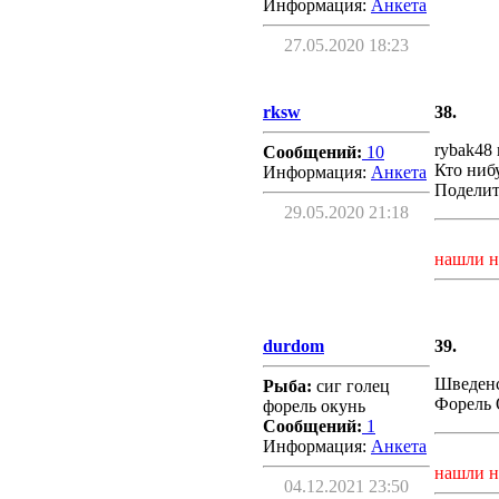
Информация:
Aнкета
27.05.2020 18:23
rksw
38.
rybak48
Сообщений:
10
Кто ниб
Информация:
Aнкета
Поделит
29.05.2020 21:18
нашли н
durdom
39.
Шведенс
Рыба:
сиг голец
Форель 
форель окунь
Сообщений:
1
Информация:
Aнкета
нашли н
04.12.2021 23:50