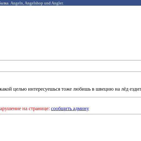
алка. Angeln, Angelshop und Angler.
 какой целью интересуешься тоже любишь в швецию на лёд езди
арушение на странице:
сообщить админу