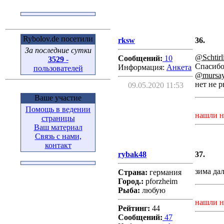
Rybolov.de посетили
rksw
36.
За последние сутки
@Schtirl
Сообщений:
10
3529
-
Спасибо
Информация:
Aнкета
пользователей
@mursa
нет не 
09.05.2020 11:53
Ваше участие
Помощь в ведении
нашли н
страницы
Ваш материал
Связь с нами,
контакт
rybak48
37.
зима да
Страна:
германия
Город.:
pforzheim
Рыба:
любую
нашли н
Рейтинг:
44
Сообщений:
47