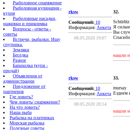
Рыболовное снаряжение
Рыболовная кулинария -
rksw
32.
кухня
Рыболовные насадки,
Schtirlitz
Сообщений:
10
наживки и прикормка
Я сильн
Информация:
Aнкета
Вопросы - ответы -
Вы случа
советы
Спасибо
08.05.2020 19:07
Встречи, рыбалки. Ищу
спутника.
Земляки
Беседка
нашли н
Разное
Барахолка (купи -
продай)
Объявления от
rksw
33.
администрации
Предложение от
mursay
Сообщений:
10
партнеров
Ездием 
Информация:
Aнкета
Где ловить?
Чем ловить/ снаряжение?
08.05.2020 20:14
На что ловить?
нашли н
Наша рыба
Рыбалка на платниках
Морская рыбалка
Полезные советы