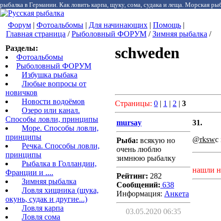
рыбалка в Германии. Как ловить карпа, щуку, сома, судака и леща. Морская рыб
Форум
|
Фотоальбомы
|
Для начинающих
|
Помощь
|
Главная страница
/
Рыболовный ФОРУМ
/
Зимняя рыбалка
/
Разделы:
schweden
Фотоальбомы
Рыболовный ФОРУМ
Избушка рыбака
Любые вопросы от
новичков
Новости водоёмов
Страницы:
0
|
1
|
2
|
3
Озеро или канал.
Способы ловли, принципы
mursay
31.
Море. Способы ловли,
принципы
@rksw
с
Рыба:
всякую но
Речка. Способы ловли,
очень люблю
принципы
зимнюю рыбалку
Рыбалка в Голландии,
нашли н
Франции и ....
Рейтинг:
282
Зимняя рыбалка
Сообщений:
638
Ловля хищника (щука,
Информация:
Aнкета
окунь, судак и другие...)
Ловля карпа
03.05.2020 06:35
Ловля сома