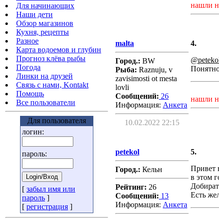
нашли н
Для начинающих
Наши дети
Обзор магазинов
Кухня, рецепты
Разное
malta
4.
Карта водоемов и глубин
Прогноз клёва рыбы
@peteko
Город.:
BW
Погода
Понятно,
Рыба:
Raznuju, v
Линки на друзей
zavisimosti ot mesta
Связь с нами, Kontakt
lovli
Помощь
Сообщений:
26
нашли н
Все пользователи
Информация:
Aнкета
Для пользователя
10.02.2022 22:15
логин:
petekol
5.
пароль:
Привет 
Город.:
Кельн
в этом 
Добират
Рейтинг:
26
[
забыл имя или
Есть же
Сообщений:
13
пароль
]
Информация:
Aнкета
[
регистрация
]