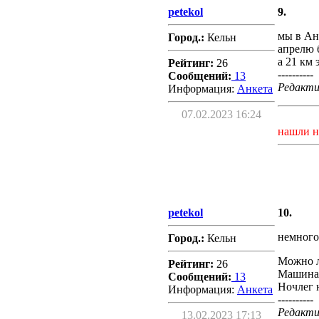
petekol
9.
мы в Анк
Город.:
Кельн
апрелю б
а 21 км 
Рейтинг:
26
----------
Сообщений:
13
Редактир
Информация:
Aнкета
07.02.2023 16:24
нашли н
petekol
10.
немного
Город.:
Кельн
Можно л
Рейтинг:
26
Машина 
Сообщений:
13
Ночлег 
Информация:
Aнкета
----------
Редактир
13.02.2023 17:13