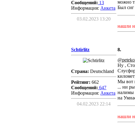
можно т
Сообщений:
13
Был сиг 
Информация:
Aнкета
03.02.2023 13:20
нашли н
Schtirlitz
8.
@peteko
Ну , Сто
Слусфор
Страна:
Deutschland
километр
Мы вот в
Рейтинг:
662
... ни р
Сообщений:
647
налимы .
Информация:
Aнкета
на Умнас
04.02.2023 22:14
нашли н