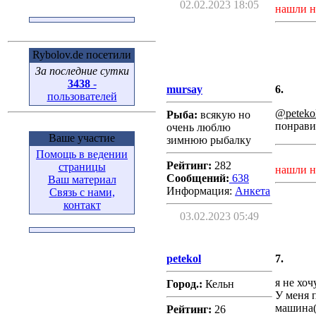
02.02.2023 18:05
нашли н
Rybolov.de посетили
За последние сутки
3438
-
mursay
6.
пользователей
@peteko
Рыба:
всякую но
понрави
очень люблю
Ваше участие
зимнюю рыбалку
Помощь в ведении
Рейтинг:
282
страницы
нашли н
Сообщений:
638
Ваш материал
Информация:
Aнкета
Связь с нами,
контакт
03.02.2023 05:49
petekol
7.
я не хоч
Город.:
Кельн
У меня 
машина( 
Рейтинг:
26