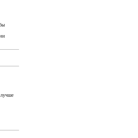
 бы
ени
 лучше