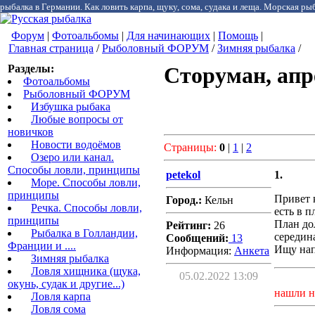
рыбалка в Германии. Как ловить карпа, щуку, сома, судака и леща. Морская рыб
Форум
|
Фотоальбомы
|
Для начинающих
|
Помощь
|
Главная страница
/
Рыболовный ФОРУМ
/
Зимняя рыбалка
/
Разделы:
Сторуман, апр
Фотоальбомы
Рыболовный ФОРУМ
Избушка рыбака
Любые вопросы от
новичков
Новости водоёмов
Страницы:
0
|
1
|
2
Озеро или канал.
Способы ловли, принципы
petekol
1.
Море. Способы ловли,
принципы
Привет 
Город.:
Кельн
Речка. Способы ловли,
есть в 
принципы
План до
Рейтинг:
26
Рыбалка в Голландии,
середина
Сообщений:
13
Франции и ....
Ищу нап
Информация:
Aнкета
Зимняя рыбалка
Ловля хищника (щука,
05.02.2022 13:09
окунь, судак и другие...)
нашли н
Ловля карпа
Ловля сома