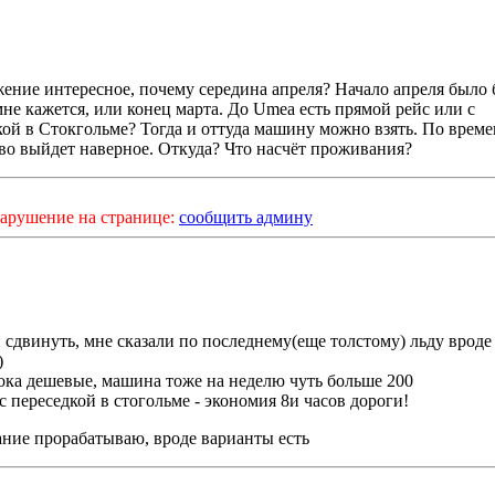
ение интересное, почему середина апреля? Начало апреля было
мне кажется, или конец марта. До Umea есть прямой рейс или с
кой в Стокгольме? Тогда и оттуда машину можно взять. По врем
во выйдет наверное. Откуда? Что насчёт проживания?
арушение на странице:
сообщить админу
 сдвинуть, мне сказали по последнему(еще толстому) льду вроде
)
ока дешевые, машина тоже на неделю чуть больше 200
с переседкой в стогольме - экономия 8и часов дороги!
ние прорабатываю, вроде варианты есть