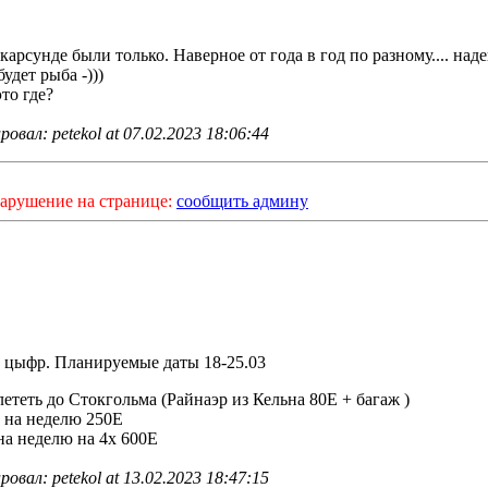
арсунде были только. Наверное от года в год по разному.... над
удет рыба -)))
это где?
овал: petekol at 07.02.2023 18:06:44
арушение на странице:
сообщить админу
 цыфр. Планируемые даты 18-25.03
ететь до Стокгольма (Райнаэр из Кельна 80Е + багаж )
на неделю 250Е
на неделю на 4х 600Е
овал: petekol at 13.02.2023 18:47:15