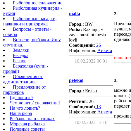
Рыболовное снаряжение
Рыболовная кулинария -
кухня
malta
2.
Рыболовные насадки,
Предлож
наживки и прикормка
Город.:
BW
лучше, 
Вопросы - ответы -
Рыба:
Raznuju, v
пересад
советы
zavisimosti ot mesta
одинако
Встречи, рыбалки. Ищу
lovli
спутника.
Сообщений:
26
Земляки
Информация:
Aнкета
Беседка
нашли н
Разное
10.02.2022 00:01
Барахолка (купи -
продай)
Объявления от
petekol
3.
администрации
Предложение от
можно и
Город.:
Кельн
партнеров
клюет -)
Где ловить?
рейсы п
Рейтинг:
26
Чем ловить/ снаряжение?
перелет 
Сообщений:
13
На что ловить?
Информация:
Aнкета
Наша рыба
прожива
Рыбалка на платниках
10.02.2022 13:16
Морская рыбалка
Полезные советы