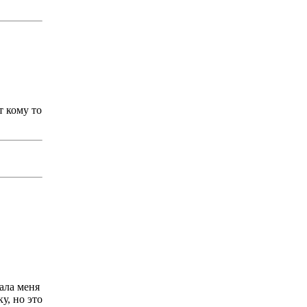
т кому то
ала меня
у, но это