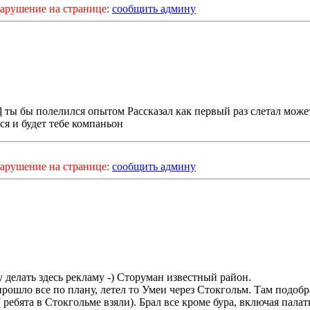
арушение на странице:
сообщить админу
l
ты бы полелился опытом Рассказал как первый раз слетал може
ся и будет тебе компаньон
арушение на странице:
сообщить админу
у делать здесь рекламу -) Сторуман известный район.
прошло все по плану, летел то Умеи через Стокгольм. Там подобр
ребята в Стокгольме взяли). Брал все кроме бура, включая палатк