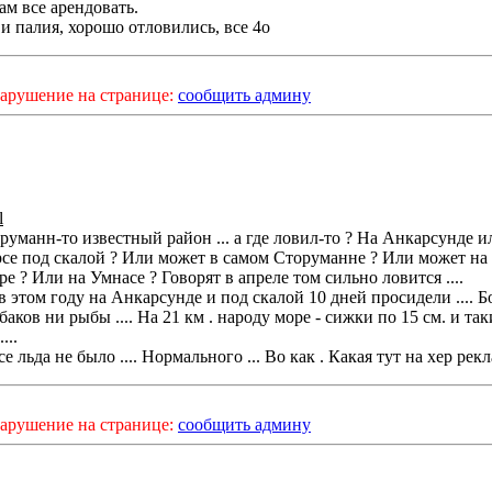
ам все арендовать.
и палия, хорошо отловились, все 4о
арушение на странице:
сообщить админу
l
руманн-то известный район ... а где ловил-то ? На Анкарсунде и
се под скалой ? Или может в самом Сторуманне ? Или может на
е ? Или на Умнасе ? Говорят в апреле том сильно ловится ....
 этом году на Анкарсунде и под скалой 10 дней просидели .... 
ыбаков ни рыбы .... На 21 км . народу море - сижки по 15 см. и та
...
е льда не было .... Нормального ... Во как . Какая тут на хер рекла
арушение на странице:
сообщить админу