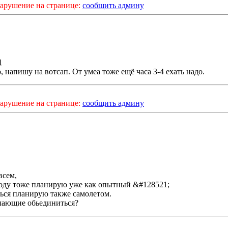
арушение на странице:
сообщить админу
l
 напишу на вотсап. От умеа тоже ещё часа 3-4 ехать надо.
арушение на странице:
сообщить админу
всем,
году тоже планирую уже как опытный &#128521;
ься планирую также самолетом.
лающие обьединиться?