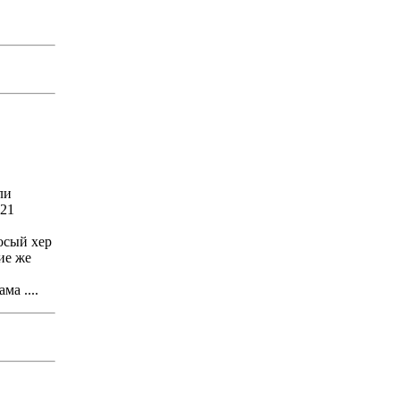
ли
 21
Босый хер
кие же
ма ....