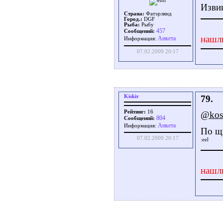
Извин
Страна:
Фатэрлянд
Город.:
DGF
Рыба:
Рыбу
457
Сообщений:
нашл
Aнкета
Информация:
07.02.2009 20:17
Kiskir
79.
Рейтинг:
16
@kos
804
Сообщений:
Aнкета
Информация:
По щю
07.02.2009 20:17
нашл