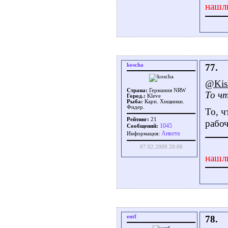
нашл
koscha
77.
@Kis
Страна:
Германия NRW
То ч
Город.:
Kleve
Рыба:
Карп. Хищники.
Фидер.
То, ч
Рейтинг:
21
рабоч
1045
Сообщений:
Aнкета
Информация:
07.02.2009 20:06
нашл
entf
78.