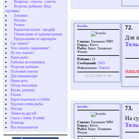
Вопросы - ответы - советы
Встречи, рыбалки. Ищу
спутника.
Земляки
Беседка
Разное
koscha
72.
Барахолка (купи - продай)
Объявления от администрации
Для 
Предложение от партнеров
Страна:
Германия NRW
Толь
Где ловить?
Город.:
Kleve
Чем ловить/ снаряжение?
Рыба:
Карп. Хищники.
Фидер.
На что ловить?
Наша рыба
Рейтинг:
21
Рыбалка на платниках
1045
Сообщений:
Морская рыбалка
Aнкета
Информация:
нашл
Полезные советы
Для начинающих
07.02.2009 17:44
Наши дети
Обзор магазинов
Кухня, рецепты
Разное
Карта водоемов и глубин
Прогноз клёва рыбы
koscha
73.
Погода
Линки на друзей
На су
Связь с нами, Kontakt
Помощь
Страна:
Германия NRW
Толь
Город.:
Kleve
Все пользователи
Рыба:
Карп. Хищники.
Фидер.