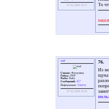
То чт
07.02.2009 19:17
нашл
entf
76.
Из мо
Страна:
Фатэрлянд
щука 
Город.:
DGF
Рыба:
Рыбу
разло
457
Сообщений:
Aнкета
попро
Информация:
заинт
07.02.2009 20:05
поль