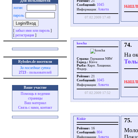
Для пользователя
Рейтинг:
21
1045
нашл
Сообщений:
логин:
Aнкета
Информация:
пароль:
07.02.2009 17:48
[
забыл имя или пароль
]
[
регистрация
]
koscha
74.
На ок
Страна:
Германия NRW
Толь
Rybolov.de посетили
Город.:
Kleve
Рыба:
Карп. Хищники.
За последние сутки
Фидер.
2723
- пользователей
Рейтинг:
21
1045
нашл
Сообщений:
Aнкета
Информация:
Ваше участие
07.02.2009 17:52
Помощь в ведении
страницы
Ваш материал
Связь с нами, контакт
Kiskir
75.
Рейтинг:
16
Моло
804
Сообщений:
Показ
Aнкета
Информация: