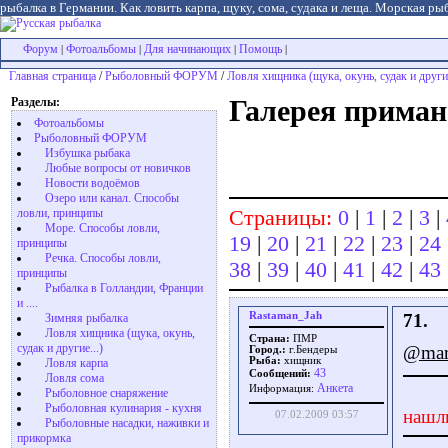
рыбалка в Германии. Как ловить карпа, щуку, сома, судака и леща. Морская рыб
Форум
Фотоальбомы
Для начинающих
Помощь
|
|
|
|
Главная страница
/
Рыболовный ФОРУМ
/
Ловля хищника (щука, окунь, судак и другие
Разделы:
Галерея приман
Фотоальбомы
Рыболовный ФОРУМ
Избушка рыбака
Любые вопросы от новичков
Новости водоёмов
Озеро или канал. Способы
Страницы:
0
|
1
|
2
|
3
|
ловли, принципы
Море. Способы ловли,
19
|
20
|
21
|
22
|
23
|
24
принципы
Речка. Способы ловли,
38
|
39
|
40
|
41
|
42
|
43
принципы
Рыбалка в Голландии, Франции
и ....
Rastaman_Jah
71.
Зимняя рыбалка
Ловля хищника (щука, окунь,
Страна:
ПМР
судак и другие...)
@mars
Город.:
г.Бендеры
Рыба:
хищник
Ловля карпа
43
Сообщений:
Ловля сома
Aнкета
Информация:
Рыболовное снаряжение
Рыболовная кулинария - кухня
нашл
07.02.2009 03:57
Рыболовные насадки, наживки и
прикормка