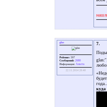
нашл
glas
7.
Подым
Рейтинг:
597
glas:
2680
Сообщений:
Aнкета
любом
Информация:
22.11.2014 20:40
«Недо
будет
года.
куда 