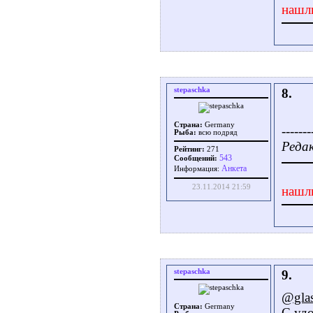
нашл
stepaschka
8.
Страна:
Germany
-------
Рыба:
всю подряд
Редак
Рейтинг:
271
543
Сообщений:
Aнкета
Информация:
23.11.2014 21:59
нашл
stepaschka
9.
@gla
Страна:
Germany
С уд