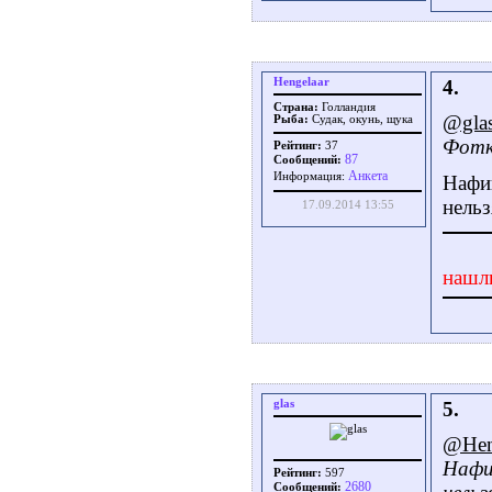
Hengelaar
4.
Страна:
Голландия
@gla
Рыба:
Судак, окунь, щука
Фотка
Рейтинг:
37
87
Сообщений:
Aнкета
Информация:
Нафик
нель
17.09.2014 13:55
нашл
glas
5.
@Hen
Нафи
Рейтинг:
597
2680
Сообщений: