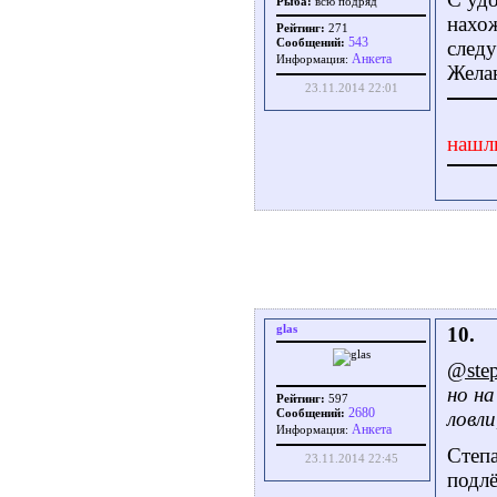
Рыба:
всю подряд
нахож
Рейтинг:
271
543
Сообщений:
след
Aнкета
Информация:
Желаю
23.11.2014 22:01
нашл
glas
10.
@step
но н
Рейтинг:
597
2680
Сообщений:
ловли
Aнкета
Информация:
Степа
23.11.2014 22:45
подл