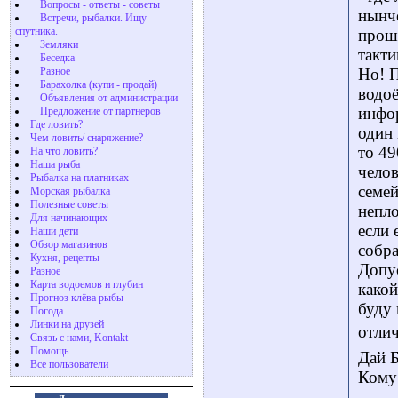
Вопросы - ответы - советы
нынче
Встречи, рыбалки. Ищу
спутника.
прошл
Земляки
такти
Беседка
Разное
Но! П
Барахолка (купи - продай)
водоё
Объявления от администрации
инфор
Предложение от партнеров
Где ловить?
один 
Чем ловить/ снаряжение?
то 49
На что ловить?
Наша рыба
челов
Рыбалка на платниках
семей
Морская рыбалка
Полезные советы
непло
Для начинающих
если 
Наши дети
Обзор магазинов
собра
Кухня, рецепты
Допус
Разное
Карта водоемов и глубин
какой
Прогноз клёва рыбы
буду 
Погода
Линки на друзей
отлич
Связь с нами, Kontakt
Помощь
Дай Б
Все пользователи
Кому 
-------