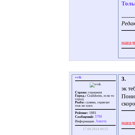
Толь
-------
Редак
нашл
vvik
3.
эк те
Страна:
германия
Пони
Город.:
Crailsheim, если то
город
скор
Рыба:
салями, сервелат
тож не плох
Рейтинг:
1881
3799
Сообщений:
Aнкета
Информация:
нашл
17.09.2014 09:55