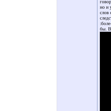
говор
но и 
слов 
след
:боле
бы. В