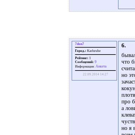
7don7
6.
Город.:
Karlsruhe
бывал
Рейтинг:
1
что б
9
Сообщений:
Aнкета
Информация:
счита
но эт
22.09.2014 14:27
зачас
кокун
плотв
про 
а лов
клева
чуств
но я 
всем 