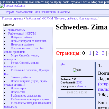
рыбалка в Германии. Как ловить карпа, щуку, сома, судака и леща. Морская рыб
Форум
Фотоальбомы
Для начинающих
Помощь
|
|
|
|
Главная страница
/
Рыболовный ФОРУМ
/
Встречи, рыбалки. Ищу спутника.
/
Разделы:
Schweden. Zima
Фотоальбомы
Рыболовный ФОРУМ
Избушка рыбака
Любые вопросы от новичков
Новости водоёмов
Озеро или канал. Способы
Страницы:
0
|
1
|
2
|
3
|
ловли, принципы
Море. Способы ловли,
принципы
Речка. Способы ловли,
glas
1.
принципы
Рыбалка в Голландии, Франции
Всег
и ....
Зимняя рыбалка
Ладог
Рейтинг:
597
Ловля хищника (щука, окунь,
2680
Сообщений:
(откр
судак и другие...)
Aнкета
Информация:
Ловля карпа
поль
Ловля сома
13.09.2014 22:33
10kg
Рыболовное снаряжение
Рыболовная кулинария - кухня
Бог с
Рыболовные насадки, наживки и
прикормка
=где 