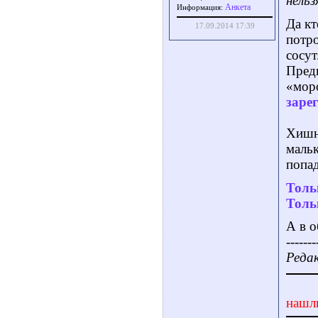
нель
Aнкета
Информация:
Да кт
17.09.2014 17:39
потро
сосут
Предп
«моро
заре
Хишн
мальк
попад
Толь
Толь
А в о
-------
Редак
нашл