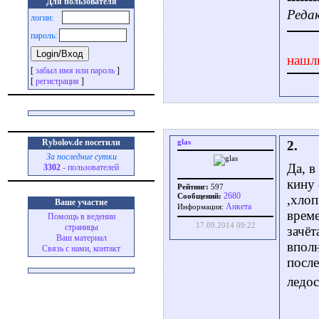
Для пользователя
Редак
логин:
пароль:
нашл
[
забыл имя или пароль
]
[
регистрация
]
Rybolov.de посетили
glas
2.
За последние сутки
Да, в
3302
- пользователей
кину 
Рейтинг:
597
2680
Сообщений:
,хлоп
Ваше участие
Aнкета
Информация:
време
Помощь в ведении
17.09.2014 09:22
страницы
зачёт
Ваш материал
вполн
Связь с нами, контакт
посл
ледос