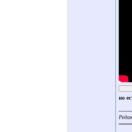
но ес
-------
Редак