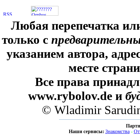
Любая перепечатка ил
только с
предварительн
указанием автора, адре
месте стран
Все права принадл
www.rybolov.de и
бу
© Wladimir Sarudi
Партн
Наши сервисы:
Знакомства
-
От