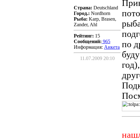
Прив
Страна:
Deutschland
пото
Город.:
Nordhorn
Рыба:
Karp, Brasen,
рыба
Zander, Ahl
подг
Рейтинг:
15
Сообщений:
965
по д
Информация:
Aнкета
буду
11.07.2009 20:10
год)
друг
Подко
Посм
нашл