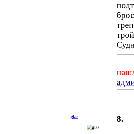
подт
брос
треп
трой
Суда
нашл
адм
glas
8.