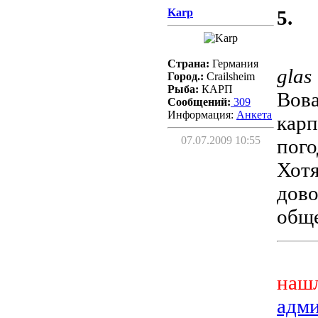
Karp
5.
Страна:
Германия
glas
Город.:
Crailsheim
Рыба:
КАРП
Вова
Сообщений:
309
Информация:
Aнкета
карп
07.07.2009 10:55
пого
Хотя
дово
общ
нашл
адм