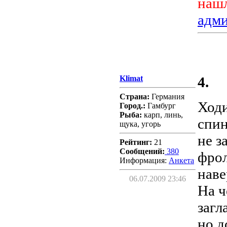
нашл
адм
Klimat
4.
Страна:
Германия
Ходи
Город.:
Гамбург
Рыба:
карп, линь,
спин
щука, угорь
не з
Рейтинг:
21
Сообщений:
380
фрол
Информация:
Aнкета
наве
06.07.2009 23:46
На ч
загл
но д