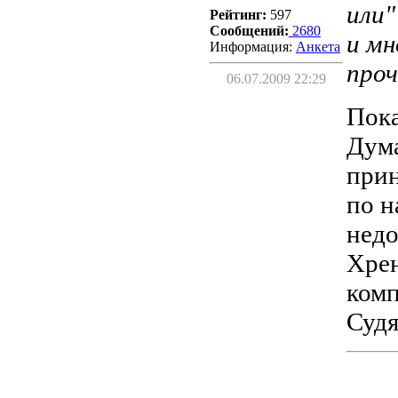
или"
Рейтинг:
597
Сообщений:
2680
и мн
Информация:
Aнкета
про
06.07.2009 22:29
Пока
Дум
прин
по н
недо
Xрен
комп
Судя