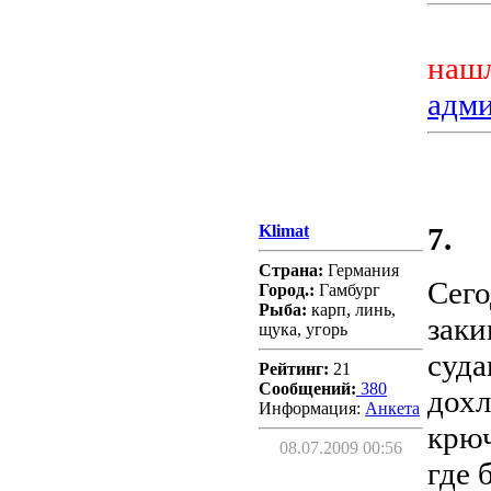
нашл
адм
Klimat
7.
Страна:
Германия
Сего
Город.:
Гамбург
Рыба:
карп, линь,
заки
щука, угорь
суда
Рейтинг:
21
Сообщений:
380
дохл
Информация:
Aнкета
крюч
08.07.2009 00:56
где 