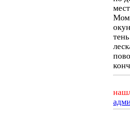
мест
Моме
окун
тень
леск
пово
конч
нашл
адм