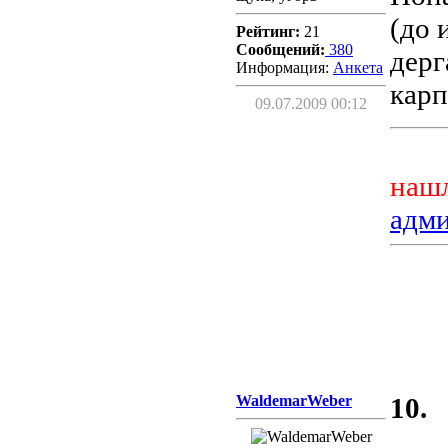
(до 
Рейтинг:
21
Сообщений:
380
дерг
Информация:
Aнкета
карп
09.07.2009 00:12
нашл
адм
WaldemarWeber
10.