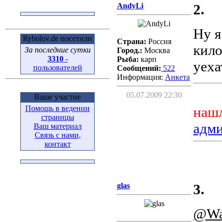
AndyLi
2.
Ну я
Rybolov.de посетили
Страна:
Россия
кило
За последние сутки
Город.:
Москва
3310
-
Рыба:
карп
уеха
пользователей
Сообщений:
522
Информация:
Aнкета
05.07.2009 22:30
Ваше участие
Помощь в ведении
нашл
страницы
адм
Ваш материал
Связь с нами,
контакт
glas
3.
@Wa