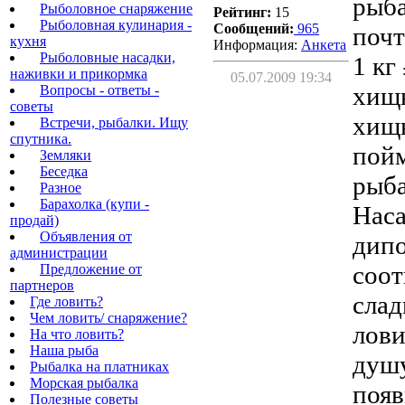
рыба
Рыболовное снаряжение
Рейтинг:
15
Рыболовная кулинария -
Сообщений:
965
почт
кухня
Информация:
Aнкета
Рыболовные насадки,
1 кг
наживки и прикормка
05.07.2009 19:34
хищн
Вопросы - ответы -
советы
хищн
Встречи, рыбалки. Ищу
спутника.
пойм
Земляки
Беседка
рыба
Разное
Барахолка (купи -
Наса
продай)
Объявления от
дипо
администрации
соот
Предложение от
партнеров
слад
Где ловить?
Чем ловить/ снаряжение?
лови
На что ловить?
Наша рыба
душу
Рыбалка на платниках
Морская рыбалка
появ
Полезные советы