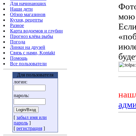
Для начинающих
Фото
Наши дети
мою
Обзор магазинов
Кухня, рецепты
Если
Разное
Карта водоемов и глубин
«поб
Прогноз клёва рыбы
Погода
июле
Линки на друзей
Связь с нами, Kontakt
буде
Помощь
Все пользователи
Для пользователя
логин:
нашл
пароль:
адм
[
забыл имя или
пароль
]
[
регистрация
]