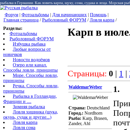
рыбалка в Германии. Как ловить карпа, щуку, сома, судака и леща. Морская рыб
Форум
|
Фотоальбомы
|
Для начинающих
|
Помощь
|
Главная страница
/
Рыболовный ФОРУМ
/
Ловля карпа
/
Разделы:
Карп в июле
Фотоальбомы
Рыболовный ФОРУМ
Избушка рыбака
Любые вопросы от
новичков
Новости водоёмов
Озеро или канал.
Способы ловли, принципы
Страницы:
0
|
1
|
Море. Способы ловли,
принципы
Речка. Способы ловли,
WaldemarWeber
1.
принципы
Рыбалка в Голландии,
Прив
Франции и ....
Зимняя рыбалка
Страна:
Deutschland
Попр
Ловля хищника (щука,
Город.:
Nordhorn
окунь, судак и другие...)
Рыба:
Karp, Brasen,
почт
Ловля карпа
Zander, Ahl
Ловля сома