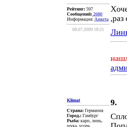
Xоче
Рейтинг:
597
Сообщений:
2680
,раз
Информация:
Aнкета
08.07.2009 18:21
Линк
нашл
адм
Klimat
9.
Страна:
Германия
Спло
Город.:
Гамбург
Рыба:
карп, линь,
Попа
щука, угорь