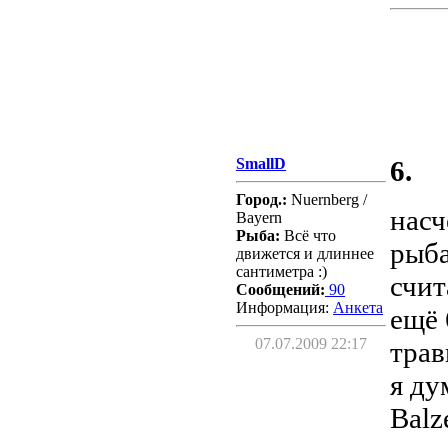
SmallD
6.
Город.:
Nuernberg /
насч
Bayern
Рыба:
Всё что
рыба
движется и длиннее
сантиметра :)
счит
Сообщений:
90
Информация:
Aнкета
ещё 
07.07.2009 22:17
трав
я ду
Balz