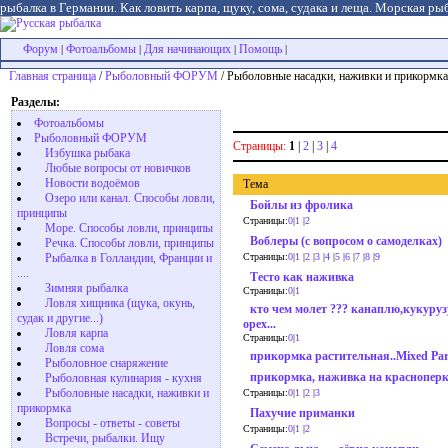
рыбалка в Германии. Как ловить карпа, щуку, сома, судака и леща. Морская рыб
Форум
Фотоальбомы
Для начинающих
Помощь
|
|
|
|
Главная страница
/
Рыболовный ФОРУМ
/ Рыболовные насадки, наживки и прикормка
Разделы:
Фотоальбомы
Рыболовный ФОРУМ
Страницы:
1
|
2
|
3
|
4
Избушка рыбака
Любые вопросы от новичков
Новости водоёмов
Тема
Озеро или канал. Способы ловли,
Бойлы из фролика
принципы
Страницы:
0
|
1
|
2
Море. Способы ловли, принципы
Воблеры (с вопросом о самоделках)
Речка. Способы ловли, принципы
Рыбалка в Голландии, Франции и
Страницы:
0
|
1
|
2
|
3
|
4
|
5
|
6
|
7
|
8
|
9
....
Тесто как наживка
Зимняя рыбалка
Страницы:
0
|
1
Ловля хищника (щука, окунь,
кто чем молет ??? канаплю,кукуруз
судак и другие...)
орех...
Ловля карпа
Страницы:
0
|
1
Ловля сома
прикормка растительная..Mixed Part
Рыболовное снаряжение
прикормка, наживка на краснопер
Рыболовная кулинария - кухня
Рыболовные насадки, наживки и
Страницы:
0
|
1
|
2
|
3
прикормка
Пахучие приманки
Вопросы - ответы - советы
Страницы:
0
|
1
|
2
Встречи, рыбалки. Ищу