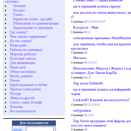
Семена льна-----зёрна конопли
спутника.
Земляки
где в германий купить гарпун
Беседка
как достать из земли выползков ( д
Разное
)?
Барахолка (купи - продай)
Страницы:
0
|
1
|
2
|
3
|
4
|
5
|
6
|
7
Объявления от администрации
Кукуруза - Mais
Предложение от партнеров
Где ловить?
Страницы:
0
|
1
|
2
Чем ловить/ снаряжение?
электронная приманка ФишМагнит
На что ловить?
для червяков, чтобы они на крючке
Наша рыба
крутились
Рыбалка на платниках
Страницы:
0
|
1
Морская рыбалка
Мотыль
Полезные советы
Для начинающих
Страницы:
0
|
1
|
2
|
3
|
4
Наши дети
Изготовление Макуха ( Жмыха ) в 
Обзор магазинов
условиях. Для Ловли КарПа
Кухня, рецепты
Страницы:
0
|
1
|
2
Разное
Top secret Fedderfit
Карта водоемов и глубин
Прогноз клёва рыбы
где в германии купить калифорнийс
Погода
червя
Линки на друзей
Lockstoff? Какими вы пользуетесь?
Связь с нами, Kontakt
Страницы:
0
|
1
|
2
|
3
|
4
|
5
Помощь
чебурашки
Все пользователи
Страницы:
0
|
1
|
2
|
3
Top Secret продуция этой фирмы д
Для пользователя
кто что знает пишите!
логин:
Страницы:
0
|
1