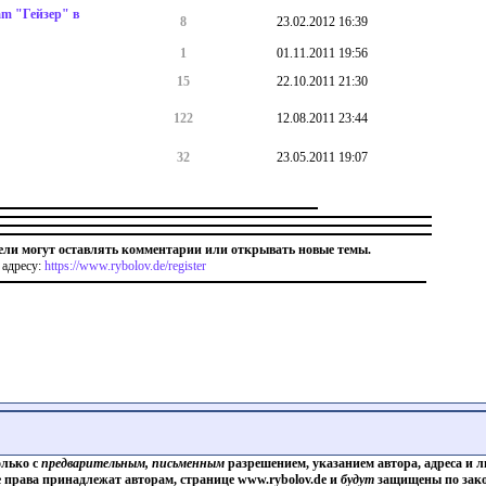
am "Гейзер" в
8
23.02.2012 16:39
1
01.11.2011 19:56
15
22.10.2011 21:30
122
12.08.2011 23:44
32
23.05.2011 19:07
ели могут оставлять комментарии или открывать новые темы.
 адресу:
https://www.rybolov.de/register
олько с
предварительным, письменным
разрешением, указанием автора, адреса и л
е права принадлежат авторам, странице www.rybolov.de и
будут
защищены по зако