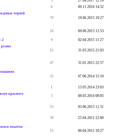
5
27.04.2017 12:19
6
09.11.2016 14:32
ождевых червей
79
19.06.2015 19:27
24
09.06.2015 11:53
-2
9
02.04.2015 11:27
 резвее
12
31.03.2015 21:03
47
31.01.2015 22:57
домашних
22
07.06.2014 15:10
1
13.05.2014 23:03
кого красного
5
08.03.2014 00:05
55
03.06.2013 11:31
39
25.04.2012 22:00
елимся опытом
15
06.04.2012 10:27