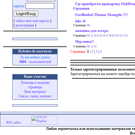
Где приобрести прикормку FishDre
пароль:
Германии
Forellenhof-Themar Abangeln !!!!
[
забыл имя или пароль
]
laks öl
[
регистрация
]
Страницы:
0
|
1
наживка для осетра
Страницы:
0
|
1
|
2
|
3
|
4
|
5
|
6
|
7
|
8
|
9
|
10
|
11
|
12
Перловка!!
Страницы:
0
|
1
|
2
|
3
Rybolov.de посетили
Страницы:
1
|
2
|
3
|
4
За последние сутки
3604
- пользователей
Только зарегистрированные пользоват
Зарегистрироваться вы можете перейдя по
Ваше участие
Помощь в ведении
страницы
Ваш материал
Связь с нами, контакт
Любая перепечатка или использование материалов т
Вс