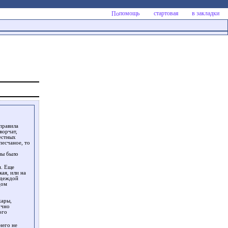
помощь
стартовая
в закладки
тправила
ворчат,
естных
песчаное, то
ны было
и. Еще
кая, или на
адеждой
дом
жары,
очно
ого
него не