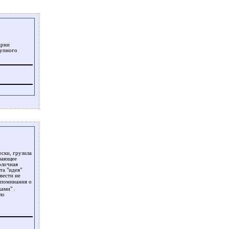
арни
рупного
ески, грузила
ивающее
олочная
та "идея"
вести не
поминания о
ами" .
ло