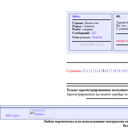
biblos
60.
Здравст
Страна:
Казахстан
Ну что,
Город.:
Алматы
С уваже
Рыба:
хищник
142
Сообщений:
Aнкета
Информация:
нашли н
16.09.2007 18:11
Страницы:
0
|
1
|
2
|
3
|
4
|
5
|
6
|
7
|
8
|
9
|
10
Только зарегистрированные пользоват
Зарегистрироваться вы можете перейдя по
Любая перепечатка или использование материалов т
Вс