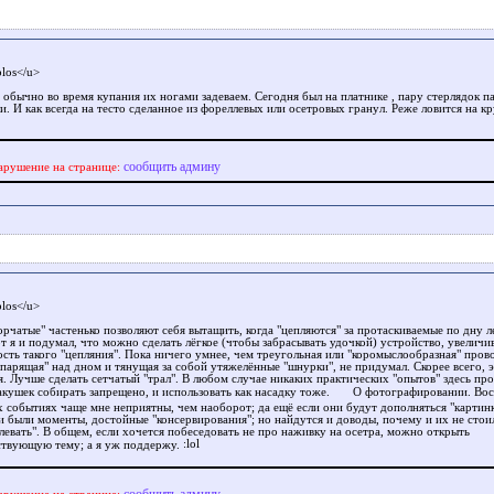
los</u>
, обычно во время купания их ногами задеваем. Сегодня был на платнике , пару стерлядок п
и. И как всегда на тесто сделанное из фореллевых или осетровых гранул. Реже ловится на к
сообщить админу
арушение на странице:
los</u>
рчатые" частенько позволяют себя вытащить, когда "цепляются" за протаскиваемые по дну л
вот я и подумал, что можно сделать лёгкое (чтобы забрасывать удочкой) устройство, увелич
ость такого "цепляния". Пока ничего умнее, чем треугольная или "коромыслообразная" пров
"парящая" над дном и тянущая за собой утяжелённые "шнурки", не придумал. Скорее всего, э
я. Лучше сделать сетчатый "трал". В любом случае никаких практических "опытов" здесь про
акушек собирать запрещено, и использовать как насадку тоже.
О фотографировании. Вос
 событиях чаще мне неприятны, чем наоборот; да ещё если они будут дополняться "картинк
и были моменты, достойные "консервирования"; но найдутся и доводы, почему и их не стои
тлевать". В общем, если хочется побеседовать не про наживку на осетра, можно открыть
ствующую тему; а я уж поддержу.