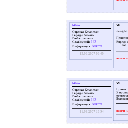
нашли н
biblos
58.
<u>@lab
Страна:
Казахстан
Город.:
Алматы
Приношу 
Рыба:
хищник
142
Впредь о
Сообщений:
Aнкета
Информация:
13.08.2007 08:40
нашли н
biblos
59.
Привет.
Страна:
Казахстан
Я прошу
Город.:
Алматы
осетров
Рыба:
хищник
Благода
142
Сообщений:
Aнкета
Информация:
нашли н
11.09.2007 18:54