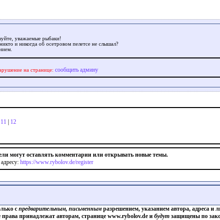
вуйте, уважаемые рыбаки!
 никто и никогда об осетровом пелетсе не слышал?
нием.
сообщить админу
арушение на странице:
|
11
|
12
ели могут оставлять комментарии или открывать новые темы.
 адресу:
https://www.rybolov.de/register
олько с
предварительным, письменным
разрешением, указанием автора, адреса и л
е права принадлежат авторам, странице www.rybolov.de и
будут
защищены по зако