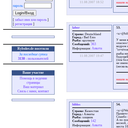
11.08.2007 18:52
нашли н
пароль:
[
забыл имя или пароль
]
[
регистрация
]
labor
53.
<u>@bib
Страна:
Deutschland
Город.:
Bad Ems
У меня 
Рыба:
крупную
опаснос
363
Сообщений:
ведром 
Aнкета
Rybolov.de посетили
Информация:
"отчётов
рыбы нич
За последние сутки
11.08.2007 19:47
будущей
3130
- пользователей
(тем бо
не имею
(несколь
Ваше участие
Помощь в ведении
нашли н
страницы
Ваш материал
Связь с нами, контакт
biblos
54.
<u>@We
Страна:
Казахстан
Приветс
Город.:
Алматы
Спаибо з
Рыба:
хищник
А по пов
142
Сообщений:
весной,
Aнкета
Информация:
места 10