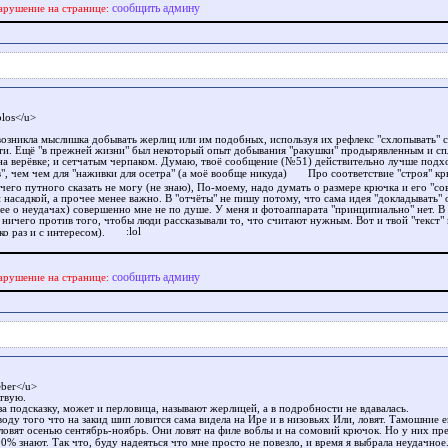
сообщить админу
арушение на странице:
los</u>
возникла мыслишка добывать жерлиц или им подобных, используя их рефлекс "схлопывать" 
ти. Ещё "в прежней жизни" был некоторый опыт добывания "ракушки" продырявленным и 
на верёвке; и сетчатым черпаком. Думаю, твоё сообщение (№51) действительно лучше подх
", чем чем для "наживки для осетра" (а моё вообще никуда)
Про соответствие "строя" кр
его путного сказать не могу (не знаю), По-моему, надо думать о размере крючка и его "со
 насадкой, а прочее менее важно. В "отчёты" не пишу потому, что сама идея "докладывать" 
лее о неудачах) совершенно мне не по душе. У меня и фотоаппарата "принципиально" нет. В
 ничего против того, чтобы люди рассказывали то, что считают нужным. Вот и твой "текст"
ко раз и с интересом).
сообщить админу
арушение на странице:
ber</u>
твую.
а подсказку, может и перловица, называют жерлицей, а в подробности не вдавалась.
оду того что на закид шип ловится сама видела на Ире и в низовьях Или, ловят. Тамошние е
 ловят осенью сентябрь-ноябрь. Они ловят на филе воблы и на сомовий крючок. Но у них п
0% знают. Так что, буду надеяться что мне просто не повезло, и время я выбрала неудачное