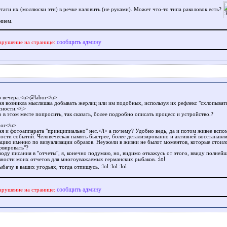
стати их (моллюски эти) в речке наловить (не руками). Может что-то типа раколовок есть?
нием.
сообщить админу
арушение на странице:
 вечера.<u>@labor</u>
ня возникла мыслишка добывать жерлиц или им подобных, используя их рефлекс "схлопыват
ности.</i>
 в этом месте попросить, так сказать, более подробно описать процесс и устройство.?
or</u>
ня и фотоаппарата "принципиально" нет.</i> а почему? Удобно ведь, да и потом живее всп
ости событий. Человеческая память быстрее, более детализированно и активней восстанавл
цию именно по визуализации образов. Неужели в жизни не былот моментов, которые стоил
рвировать"?
воду писания в "отчеты", я, конечно подумаю, но, видимо откажусь от этого, ввиду полней
зности моих отчетов для многоуважаемых германских рыбаков.
ыбачу в ваших угодьях, тогда отпишусь.
сообщить админу
арушение на странице: