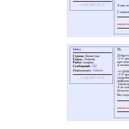
12.08.2007 18:24
А как, к
С уваже
нашли н
biblos
55.
Доброго
Страна:
Казахстан
<i>У ме
Город.:
Алматы
при опас
Рыба:
хищник
А можно
142
Сообщений:
Aнкета
Информация:
<u>@lab
<i>У ме
подробн
12.08.2007 19:21
информа
"законсе
А по по
бесполе
Вот пор
нашли н