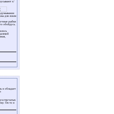
кусывают х/
додумывании
ны для ловли
лочные рыбки
его обойдусь.
вилось
далекой
вная,
ь и обладает
и
вухствочатых
чку. Он то и