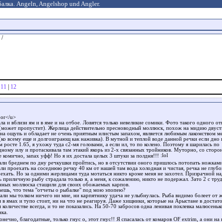
алка. Angeln, Angelshop und Angler.
/
|
11
|
12
or</u>
а и вблизи ям и в яме и на отбое. Ловятся только невеликие сомики. Фото такого одного о
(может пропустит). Жерлица действительно пресноводный моллюск, похож на мидию двуст
 на ощупь и обладает не очень приятным илистым запахом, является любимым лакомством м
(ко всему еще и долгоиграющ как наживка). В мутной и теплой воде данной речки если дно 
 росте 1.65, я ухожу туда с2-мя головами, а если ил, то по колено. Поэтому я шарилась по
дному илу и протаскивала там этакий якорь из 2-х связанных тройников. Муторно, со сторо
е комично, запах уфф! Но я их достала целых 3 штуки за полдня!!!
али бреднем по дну речкушки пройтись, но в отсутствии оного пришлось потопать ножкам
ли проехать на соседнюю речку 40 км от нашей там вода холодная и чистая, речка не глубо
оехать. Но за одними жерлицами туда мотаться никто кроме меня не захотел. Призрачной н
ь приличную рыбу страдала только я, а меня, к сожалению, никто не подержал. Зато 2 с тру
нных моллюска стащили для своих обожаемых карпов.
аешь, что тема "отчеты о рыбалке" под мою эпопею?
али мы толком ничего ни мне, ни карпятнику удача не улыбнулась. Рыба видимо болеет от 
я в ямах и тупо стоит, ни на что не реагируя. Даже хищники, которые на Арыстане в достат
количестве всегда, и то не показались. На 50-70 забросов одна ленивая поклевка малюсеньк
нка.
онечно, благодатные, только гнус о, этот гнус!! Я спасалась от комаров OF extrim, а они на 