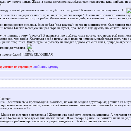
вали, ну просто никак. Жара, а приходится под камуфляж еще поддевочку каку-нибудь, про
 поеду в сентябре выловлю своего голубоглазого судака! А может и шипа получится.
ти, мне так и не удалось найти крючки, которые "на осетра". У меня нет большого опыта в 
рючка в зависимости ото рта рыбы. Может поможешь подобрать какие по строю крючки нуж
ок насаживается жерлица, филе воблы (под шкурку). волос не монтируется. Сыр лопают ме
 и воблы.Так что в следующий раз сыра не будет, про "волос" еще думаю, но может и без н
у не пишешь в тему "отчеты"? Я написала про рыбалку сюда потому что после рыбалки поя
вопросов, чем рыбы. Хвалиться особо нечем, да и надо ли немецким рыболовам знать что в 
й речке твориться. Никто туда на рыбалку не поедет дорога утомительная, природа агресси
изация длительная.
а просто блеск!!! ДИЧЬ СПЛОШНАЯ
сообщить админу
арушение на странице:
los</u>
ица - действительно пресноводный моллюск, похож на мидию двустворчат, резинов на ощуп
ь приятным илистым запахом, является любимым лакомством местных сазанов (ко всему еще 
рающ как наживка</i>
! Может не жерлица а перловица ? Жерлица ето вообщето снасть на хищника. А перловиц д
в я в Кустанае в своö время множество видал . Я же говорил ранее, не поймать шипа на удо
 неводами рыбаков промысловиков редко попадается . Знаü ето не по наслышке.