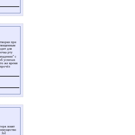
створки при
сплющенным
одит для
ючка рту
впадении" с
об успехах
 то же время
 прочёл
геря ловят
реимущество
.