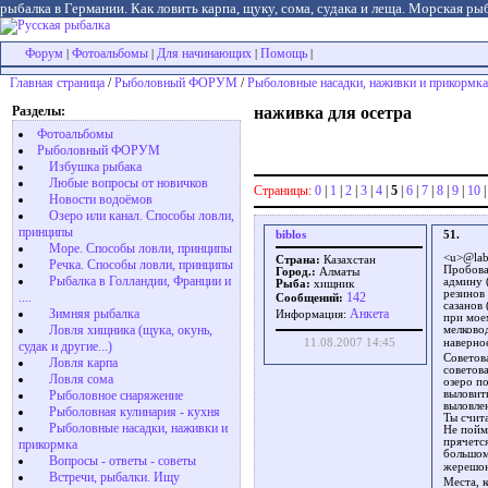
рыбалка в Германии. Как ловить карпа, щуку, сома, судака и леща. Морская рыб
Форум
Фотоальбомы
Для начинающих
Помощь
|
|
|
|
Главная страница
/
Рыболовный ФОРУМ
/
Рыболовные насадки, наживки и прикормка
Разделы:
наживка для осетра
Фотоальбомы
Рыболовный ФОРУМ
Избушка рыбака
Любые вопросы от новичков
Страницы:
0
|
1
|
2
|
3
|
4
|
5
|
6
|
7
|
8
|
9
|
10
Новости водоёмов
Озеро или канал. Способы ловли,
принципы
biblos
51.
Море. Способы ловли, принципы
<u>@lab
Страна:
Казахстан
Речка. Способы ловли, принципы
Пробовал
Город.:
Алматы
Рыбалка в Голландии, Франции и
админу 
Рыба:
хищник
резинов
....
142
Сообщений:
сазанов 
Зимняя рыбалка
Aнкета
Информация:
при моем
Ловля хищника (щука, окунь,
мелково
11.08.2007 14:45
наверно
судак и другие...)
Советов
Ловля карпа
советова
Ловля сома
озеро п
Рыболовное снаряжение
выловит
выловле
Рыболовная кулинария - кухня
Ты счит
Рыболовные насадки, наживки и
Не пойм
прячетс
прикормка
большом 
Вопросы - ответы - советы
жерешо
Встречи, рыбалки. Ищу
Места, к