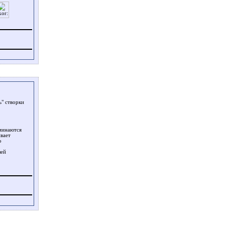
ь" створки
оминаются
ивает
о
шей