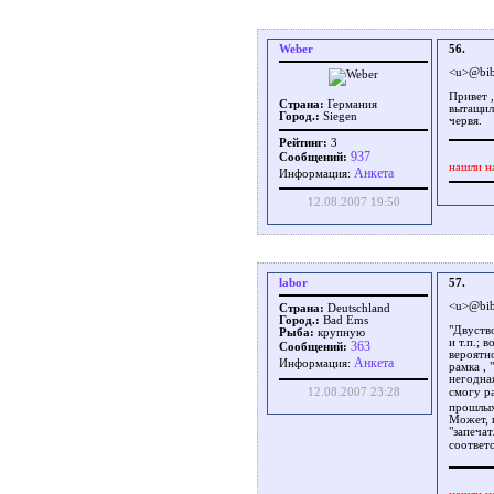
Weber
56.
<u>@bib
Привет 
Страна:
Германия
вытащил
Город.:
Siegen
червя.
Рейтинг:
3
937
Сообщений:
нашли н
Aнкета
Информация:
12.08.2007 19:50
labor
57.
<u>@bib
Страна:
Deutschland
Город.:
Bad Ems
"Двуство
Рыба:
крупную
и т.п.; 
363
Сообщений:
вероятн
Aнкета
Информация:
рамка , 
негодна
смогу р
12.08.2007 23:28
прошлых
Может, 
"запеча
соответ