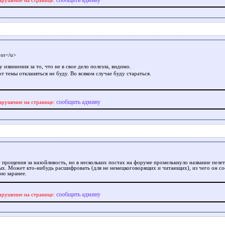
сообщить админу
арушение на странице:
or</u>
извинения за то, что не в свое дело полезла, видимо.
т темы откланяться не буду. Во всяком случае буду стараться.
сообщить админу
арушение на странице:
 прощения за назойливость, но в нескольких постах на форуме промелькнуло название пелет
ых. Может кто-нибудь расшифровать (для не немецкоговорящих и читающих), из чего он со
рю заранее.
сообщить админу
арушение на странице: