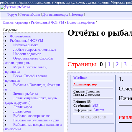
рыбалка в Германии. Как ловить карпа, щуку, сома, судака и леща. Морская рыб
Форум
Фотоальбомы
Для начинающих
Помощь
|
|
|
|
Главная страница
/
Рыболовный ФОРУМ
/
Новости водоёмов
/
Разделы:
Отчёты о рыбал
Фотоальбомы
Рыболовный ФОРУМ
Избушка рыбака
Любые вопросы от новичков
Новости водоёмов
Озеро или канал. Способы
Страницы:
0
|
1
|
2
|
3
|
ловли, принципы
Море. Способы ловли,
принципы
Речка. Способы ловли,
Wladimir
1.
принципы
Рыбалка в Голландии, Франции
Администратор
Отчёт
и ....
Страна:
Германия
Зимняя рыбалка
Город.:
Дортмунд
Начи
Ловля хищника (щука, окунь,
Рейтинг:
554
судак и другие...)
2834
Сообщений:
Ловля карпа
Aнкета
Информация:
Ловля сома
Рыболовное снаряжение
нашл
01.03.2009 10:18
Рыболовная кулинария - кухня
Рыболовные насадки, наживки и
прикормка