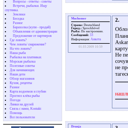
Вопросы - ответы - советы
Встречи, рыбалки. Ищу
спутника.
Земляки
Беседка
Muchomor
2.
Разное
Страна:
Deutschland
Барахолка (купи - продай)
Обло
Город.:
Sprockhövel
Объявления от администрации
Рыба:
По настроению.
33
Плани
Сообщений:
Предложение от партнеров
Aнкета
Информация:
Где ловить?
Askar
Чем ловить/ снаряжение?
01.03.2009 10:59
карту
На что ловить?
Наша рыба
Не пе
Рыбалка на платниках
сочув
Морская рыбалка
Полезные советы
не пр
Для начинающих
тагес
Наши дети
Обзор магазинов
Кухня, рецепты
Разное
Карта водоемов и глубин
нашл
Прогноз клёва рыбы
Погода
Линки на друзей
Связь с нами, Kontakt
Помощь
Все пользователи
Drunja
3.