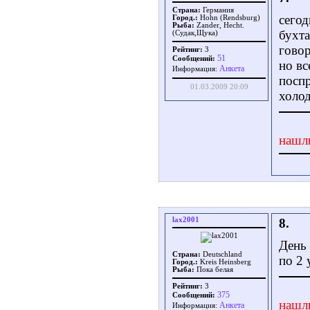
Страна:
Германия
сегод
Город.:
Hohn (Rendsburg)
Рыба:
Zander, Hecht.
бухта
(Судак,Щука)
говор
Рейтинг:
3
51
Сообщений:
но вс
Aнкета
Информация:
поспр
01.03.2009 20:09
холод
нашл
lax2001
8.
День 
Страна:
Deutschland
по 2 
Город.:
Kreis Heinsberg
Рыба:
Пока белая
Рейтинг:
3
375
Сообщений:
нашл
Aнкета
Информация: