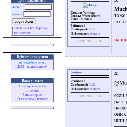
Для пользователя
логин:
Muc
Страна:
Vaterland
пароль:
тоже 
Город.:
Wetter (Ruhr)
Рыба:
Хичную
это в
Рейтинг:
1
[
забыл имя или пароль
]
503
Сообщений:
[
регистрация
]
Aнкета
Информация:
нашл
01.03.2009 12:26
Rybolov.de посетили
За последние сутки
3270
- пользователей
Kostjan
4.
Ваше участие
Рейтинг:
6
@Mu
1621
Сообщений:
Помощь в ведении
Aнкета
Информация:
страницы
если 
Ваш материал
01.03.2009 15:35
Связь с нами, контакт
расст
наско
они с
ищи 