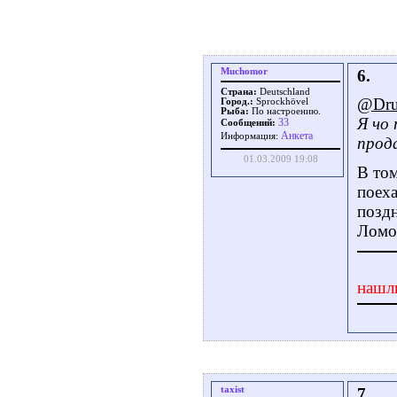
Muchomor
6.
Страна:
Deutschland
@Dru
Город.:
Sprockhövel
Рыба:
По настроению.
Я чо 
33
Сообщений:
Aнкета
Информация:
прод
01.03.2009 19:08
В том
поеха
поздн
Ломон
нашл
taxist
7.