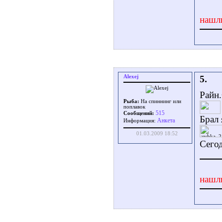
нашл
Alexej
5.
Райн.
Рыба:
На спиннинг или
поплавок
515
Сообщений:
Брал 
Aнкета
Информация:
01.03.2009 18:52
Сего
нашл