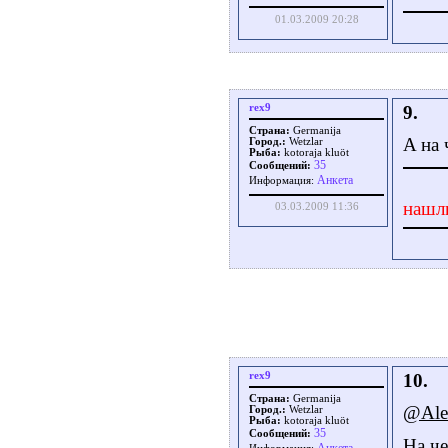
01.03.2009 20:28
rex9
9.
Страна:
Germanija
A нa 
Город.:
Wetzlar
Рыба:
kotoraja kluöt
35
Сообщений:
Aнкета
Информация:
нашл
03.03.2009 11:36
rex9
10.
Страна:
Germanija
@Ale
Город.:
Wetzlar
Рыба:
kotoraja kluöt
35
Сообщений:
На че