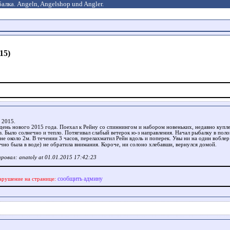
алка. Angeln, Angelshop und Angler.
15)
 2015.
день нового 2015 года. Поехал к Рейну со спиннингом и набором новеньких, недавно купл
в. Было солнечно и тепло. Потягивал слабый ветерок ю-з направления. Начал рыбалку в пол
не около 2м. В течении 3 часов, перелахматил Рейн вдоль и поперек. Увы ни на один воблер
ечно была в воде) не обратила внимания. Короче, ни солоно хлебавши, вернулся домой.
ровал: anatoly at 01.01.2015 17:42:23
сообщить админу
арушение на странице: