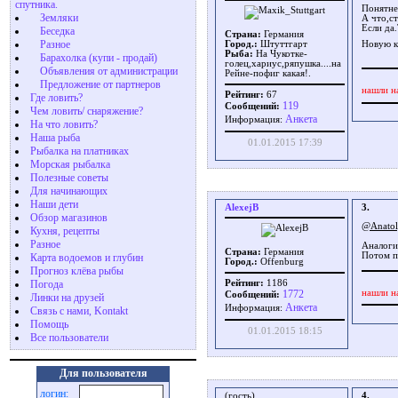
спутника.
Понятнен
Земляки
А что,с
Если д
Беседка
Страна:
Германия
Разное
Город.:
Штуттгарт
Новую к
Рыба:
На Чукотке-
Барахолка (купи - продай)
голец,хариус,ряпушка....на
Объявления от администрации
Рейне-пофиг какая!.
Предложение от партнеров
нашли н
Рейтинг:
67
Где ловить?
119
Сообщений:
Чем ловить/ снаряжение?
Aнкета
Информация:
На что ловить?
Наша рыба
01.01.2015 17:39
Рыбалка на платниках
Морская рыбалка
Полезные советы
Для начинающих
Наши дети
AlexejB
3.
Обзор магазинов
@Anato
Кухня, рецепты
Разное
Аналоги
Страна:
Германия
Потом по
Карта водоемов и глубин
Город.:
Offenburg
Прогноз клёва рыбы
Погода
Рейтинг:
1186
нашли н
1772
Сообщений:
Линки на друзей
Aнкета
Информация:
Связь с нами, Kontakt
Помощь
01.01.2015 18:15
Все пользователи
Для пользователя
логин:
(гость)
4.