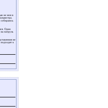
ко не моя в
Сильвестра.
т собираюсь
лся. Одни
 на патруль
дставления не
и подходят к