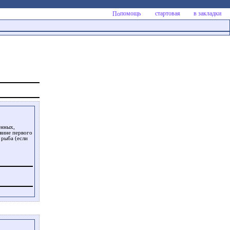
помощь
стартовая
в закладки
енных,
овине первого
 рыба (если