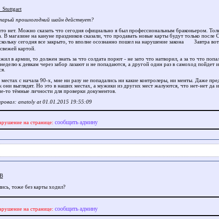
Stuttgart
тарый прошлогодний шайн действует?
то нет. Можно сказать что сегодня официально я был профессиональным браконьером. Толь
. В магазине на кануне праздников сказали, что продавать новые карты будут только после 
скольку сегодня все закрыто, то вполне осознанно пошел на нарушение закона
Завтра во
 свежей картой.
жил в армии, то должен знать за что солдата порют - не зато что натворил, а за то что попа
неделю к девкам через забор лазают и не попадаются, а другой один раз в самоход пойдет и
ся.
местах с начала 90-х, мне ни разу не попадались ни какие контролеры, ни менты. Даже пре
 они выглядят. Но это в наших местах, а мужики из других мест жалуются, что нет-нет да 
ие-то тёмные личности для проверки документов.
ровал: anatoly at 01.01.2015 19:55:09
сообщить админу
арушение на странице:
jB
лись, тоже без карты ходил?
сообщить админу
арушение на странице: