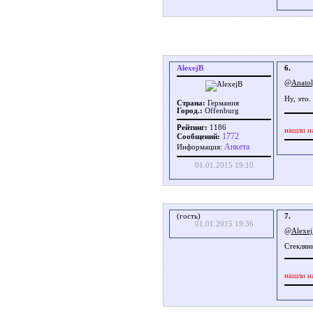
AlexejB
6.
@Anato
Ну, это
Страна:
Германия
Город.:
Offenburg
Рейтинг:
1186
нашли н
1772
Сообщений:
Aнкета
Информация:
01.01.2015 19:10
(гость)
7.
01.01.2015 19:36
@Alexe
Стеклян
нашли н