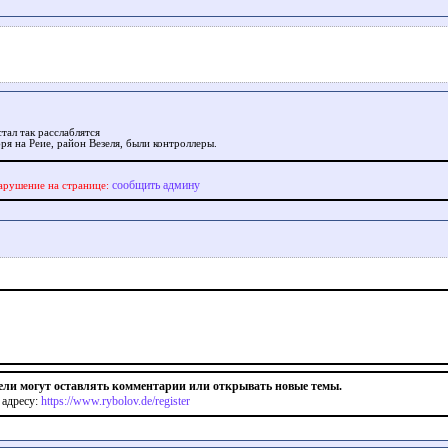
стал так расслаблятся
ря на Реие, район Везеля, были контроллеры.
сообщить админу
арушение на странице:
ели могут оставлять комментарии или открывать новые темы.
 адресу:
https://www.rybolov.de/register