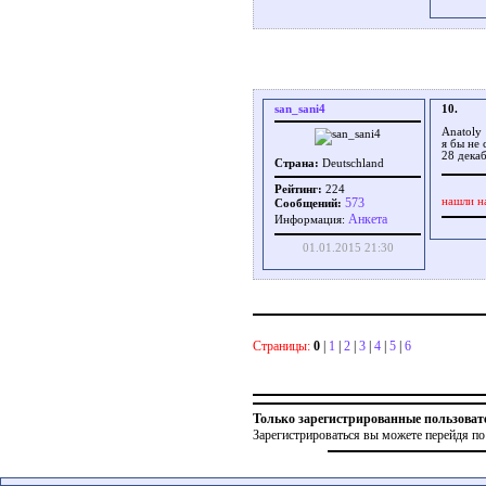
san_sani4
10.
Anatoly
я бы не 
28 декаб
Страна:
Deutschland
Рейтинг:
224
573
нашли н
Сообщений:
Aнкета
Информация:
01.01.2015 21:30
Страницы:
0
|
1
|
2
|
3
|
4
|
5
|
6
Только зарегистрированные пользоват
Зарегистрироваться вы можете перейдя по