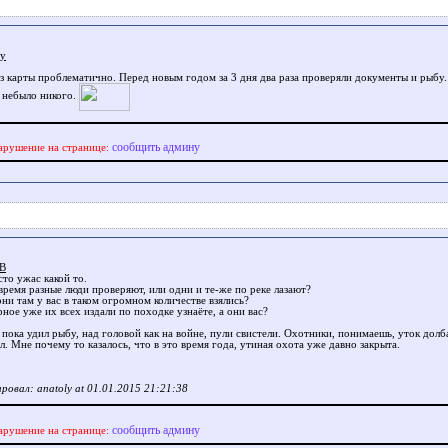
ly
ез карты проблематично. Перед новым годом за 3 дня два раза проверяли документы и рыбу.
 небыло никого.
сообщить админу
арушение на странице:
jB
то ужас какой то.
время разные люди проверяют, или одни и те-же по реке лазают?
ни там у вас в таком огромном количестве взялись?
ное уже их всех издали по походке узнаёте, а они вас?
пока удил рыбу, над головой как на войне, пули свистели. Охотники, понимаешь, уток долб
л. Мне почему то казалось, что в это время года, утиная охота уже давно закрыта.
ровал: anatoly at 01.01.2015 21:21:38
сообщить админу
арушение на странице: