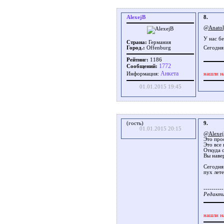
AlexejB
8.
@Anato
У нас б
Страна:
Германия
Город.:
Offenburg
Сегодня
Рейтинг:
1186
1772
Сообщений:
Aнкета
нашли н
Информация:
01.01.2015 19:45
(гость)
9.
01.01.2015 20:15
@Alexe
Это прос
Это все 
Откуда о
Вы навер
Сегодня 
пух лете
----------
Редакти
нашли н