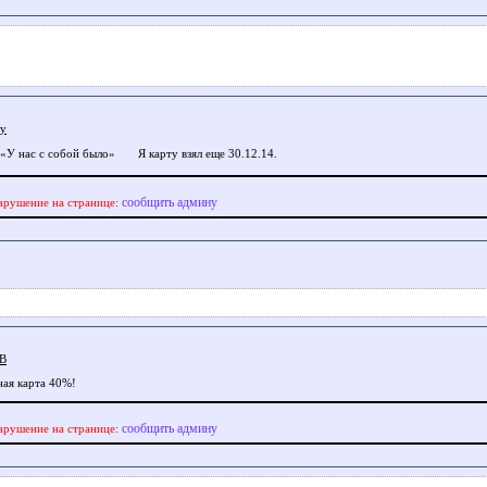
ly
. «У нас с собой было»
Я карту взял еще 30.12.14.
сообщить админу
арушение на странице:
jB
ная карта 40%!
сообщить админу
арушение на странице: