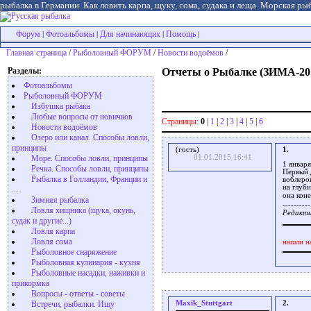
рыбалка в Германии. Как ловить карпа, щуку, сома, судака и леща. Морская рыб
Форум
Фотоальбомы
Для начинающих
Помощь
|
|
|
|
Главная страница
/
Рыболовный ФОРУМ
/
Новости водоёмов
/
Разделы:
Отчеты о Рыбалке (ЗИМА-20
Фотоальбомы
Рыболовный ФОРУМ
Избушка рыбака
Любые вопросы от новичков
Страницы:
0
|
1
|
2
|
3
|
4
|
5
|
6
Новости водоёмов
Озеро или канал. Способы ловли,
принципы
(гость)
1.
01.01.2015 16:41
Море. Способы ловли, принципы
1 января
Речка. Способы ловли, принципы
Первый 
Рыбалка в Голландии, Франции и
воблеро
на глуби
....
она кон
Зимняя рыбалка
----------
Ловля хищника (щука, окунь,
Редакти
судак и другие...)
Ловля карпа
Ловля сома
нашли н
Рыболовное снаряжение
Рыболовная кулинария - кухня
Рыболовные насадки, наживки и
прикормка
Вопросы - ответы - советы
Maxik_Stuttgart
2.
Встречи, рыбалки. Ищу