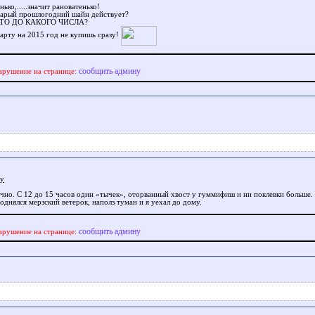
ько,.....значит рановатенько!
тарый прошлогодний шайн действует?
а.ТО ДО КАКОГО ЧИСЛА?
арту на 2015 год не купишь сразу!
сообщить админу
арушение на странице:
ly
чно. С 12 до 15 часов один «тычек», оторванный хвост у гуммифиш и ни поклевки больше.
днялся мерзский ветерок, наполз туман и я уехал до дому.
сообщить админу
арушение на странице: