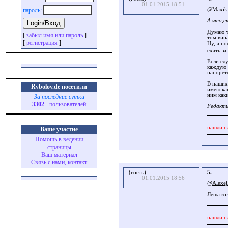
01.01.2015 18:51
пароль:
@Maxik_
А что,с
Думаю ч
[
забыл имя или пароль
]
том вина
[
регистрация
]
Ну, а по
ехать за
Если слу
каждую 
напорет
В наших 
Rybolov.de посетили
имею как
ним как
За последние сутки
----------
3302
- пользователей
Редакти
нашли н
Ваше участие
Помощь в ведении
страницы
Ваш материал
Связь с нами, контакт
(гость)
5.
01.01.2015 18:56
@Alexe
Лёша ко
нашли н