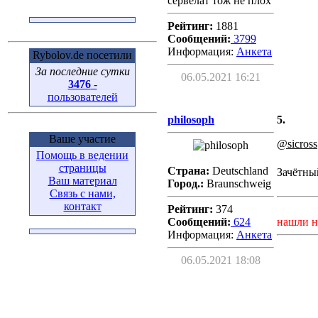
сервелат тож не плох
Рейтинг:
1881
Сообщений:
3799
Информация:
Aнкета
Rybolov.de посетили
За последние сутки
06.05.2021 16:21
3476
-
пользователей
philosoph
5.
Ваше участие
@sicross
Помощь в ведении
страницы
Страна:
Deutschland
Зачётны
Ваш материал
Город.:
Braunschweig
Связь с нами,
контакт
Рейтинг:
374
Сообщений:
624
нашли н
Информация:
Aнкета
06.05.2021 18:08