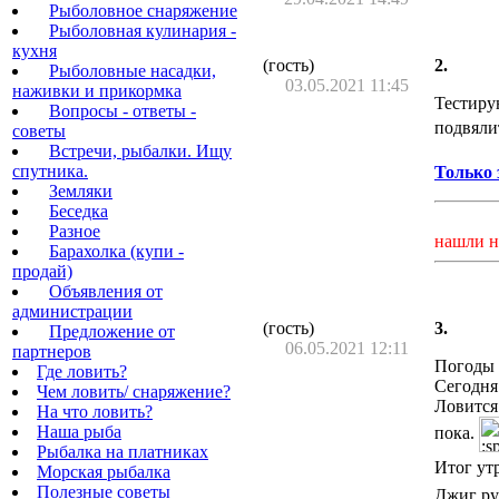
Рыболовное снаряжение
Рыболовная кулинария -
кухня
(гость)
2.
Рыболовные насадки,
03.05.2021 11:45
наживки и прикормка
Тестиру
Вопросы - ответы -
подвяли
советы
Встречи, рыбалки. Ищу
спутника.
Только 
Земляки
Беседка
Разное
нашли н
Барахолка (купи -
продай)
Объявления от
администрации
(гость)
3.
Предложение от
06.05.2021 12:11
партнеров
Погоды 
Где ловить?
Сегодня
Чем ловить/ снаряжение?
Ловится 
На что ловить?
Наша рыба
пока.
Рыбалка на платниках
Итог ут
Морская рыбалка
Полезные советы
Джиг ру