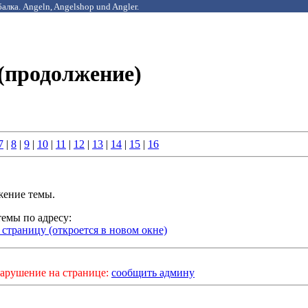
алка. Angeln, Angelshop und Angler.
 (продолжение)
7
|
8
|
9
|
10
|
11
|
12
|
13
|
14
|
15
|
16
ение темы.
темы по адресу:
 страницу (откроется в новом окне)
арушение на странице:
сообщить админу