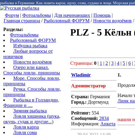
рыбалка в Германии. Как ловить карпа, щуку, сома, судака и леща. Морская рыб
Форум
|
Фотоальбомы
|
Для начинающих
|
Помощь
|
Главная страница
/
Рыболовный ФОРУМ
/
Новости водоёмов
/
Разделы:
PLZ - 5 Кёльн
Фотоальбомы
Рыболовный ФОРУМ
Избушка рыбака
Любые вопросы от
новичков
Новости водоёмов
Страницы:
0
|
1
|
2
|
3
|
4
|
5
|
6
|
Озеро или канал.
Способы ловли, принципы
Wladimir
1.
Море. Способы ловли,
принципы
Продолж
Администратор
Речка. Способы ловли,
принципы
Начало 
Страна:
Германия
Рыбалка в Голландии,
Линк на
Город.:
Дортмунд
Франции и ....
Зимняя рыбалка
Рейтинг:
554
Ловля хищника (щука,
Сообщений:
2834
нашли н
окунь, судак и другие...)
Информация:
Aнкета
Ловля карпа
Ловля сома
29.04.2021 14:49