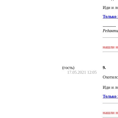
Иди и ло
Только 
----------
Редактир
нашли н
(гость)
9.
17.05.2021 12:05
Охотилс
Иди и ло
Только 
нашли н