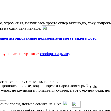
ю, утром снял, получилась просто супер вкусно,но, хочу попроб
ть на один день меньше.
зарегистрированные пользователи могут видеть фото.
арушение на странице:
сообщить админу
стоят славные, солнечно, тепло.
 прошолся по реке, вода в норме и народ ловит рыбку.
жерех не крупный и попадается судачек а вот с окунем беда, нет
реней ловли, поймал сомика на 18кг.
лит, приманка виброхвост 10см - грузик 25гр, монтаж джика-риг