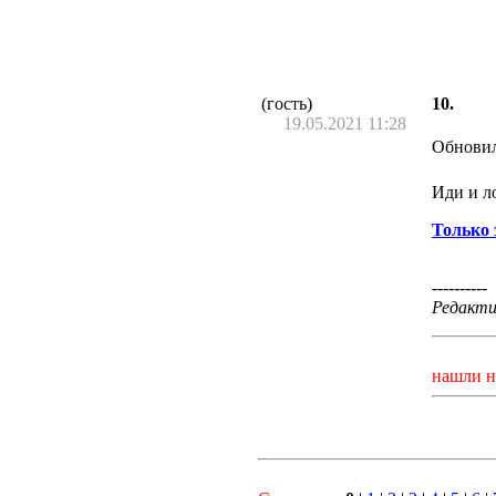
(гость)
10.
19.05.2021 11:28
Обновил
Иди и ло
Только 
----------
Редактир
нашли н