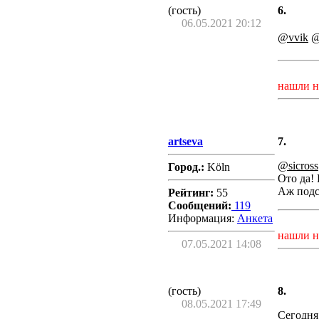
(гость)
6.
06.05.2021 20:12
@vvik
@
нашли н
artseva
7.
@sicross
Город.:
Köln
Ото да!
Аж подс
Рейтинг:
55
Сообщений:
119
Информация:
Aнкета
нашли н
07.05.2021 14:08
(гость)
8.
08.05.2021 17:49
Сегодня 