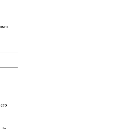
ывать
 его
.