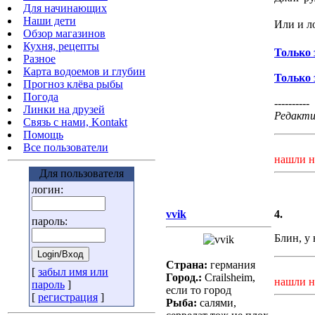
Для начинающих
Наши дети
Или и л
Обзор магазинов
Кухня, рецепты
Только 
Разное
Карта водоемов и глубин
Только 
Прогноз клёва рыбы
Погода
----------
Линки на друзей
Редактир
Связь с нами, Kontakt
Помощь
Все пользователи
нашли н
Для пользователя
логин:
vvik
4.
пароль:
Блин, у 
Страна:
германия
[
забыл имя или
Город.:
Crailsheim,
нашли н
пароль
]
если то город
[
регистрация
]
Рыба:
салями,