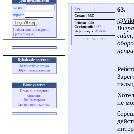
Для пользователя
логин:
63.
Fox1
пароль:
Страна:
BRD
@Vikt
Рейтинг:
950
Вчера
1077
Сообщений:
[
забыл имя или пароль
]
Aнкета
Информация:
сайт,
[
регистрация
]
17.10.2022 19:26
оборо
непри
Rybolov.de посетили
За последние сутки
Ребят
3427
- пользователей
Зарег
пальц
Ваше участие
Помощь в ведении
Хотел
страницы
Ваш материал
не мо
Связь с нами, контакт
берёш
дейст
интер