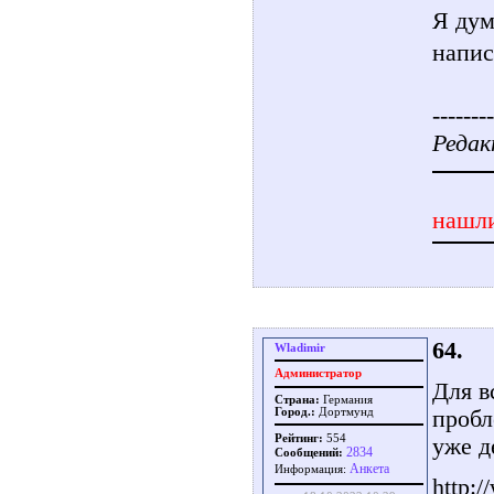
Я дум
напис
--------
Редак
нашли
64.
Wladimir
Администратор
Для в
Страна:
Германия
пробл
Город.:
Дортмунд
Рейтинг:
554
уже д
2834
Сообщений:
Aнкета
Информация:
http:/