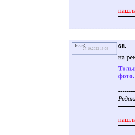
нашли
68.
(гость)
27.10.2022 19:08
на ре
Тольк
фото.
--------
Редак
нашли