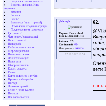
Вопросы - ответы - советы
Встречи, рыбалки. Ищу
спутника.
Земляки
Беседка
Разное
62.
philosoph
Барахолка (купи - продай)
Объявления от администрации
@Vikt
Предложение от партнеров
Где ловить?
Страна:
Deutschland
Вчера
Город.:
Braunschweig
Чем ловить/ снаряжение?
На что ловить?
сайт,
Рейтинг:
374
Наша рыба
624
Сообщений:
оборо
Рыбалка на платниках
Aнкета
Информация:
Морская рыбалка
непри
Полезные советы
17.10.2022 18:50
Для начинающих
Наши дети
Очень
Обзор магазинов
дети
Кухня, рецепты
Разное
Карта водоемов и глубин
Прогноз клёва рыбы
Погода
нашли
Линки на друзей
Связь с нами, Kontakt
Помощь
Все пользователи