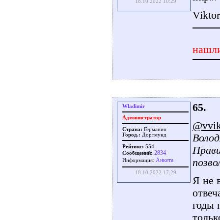
18.10.2022 10:29
Vikto
нашли
65.
Wladimir
Администратор
@vvi
Страна:
Германия
Волод
Город.:
Дортмунд
Рейтинг:
554
Прави
2834
Сообщений:
Aнкета
позво
Информация:
18.10.2022 17:29
Я не 
отвеч
годы 
тольк