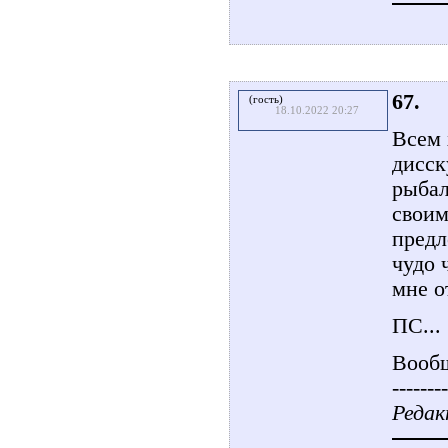
67.
(гость)
18.10.2022 20:27
Всем 
дисск
рыбал
своим
предл
чудо 
мне о
ПС...
Вооб
--------
Редак