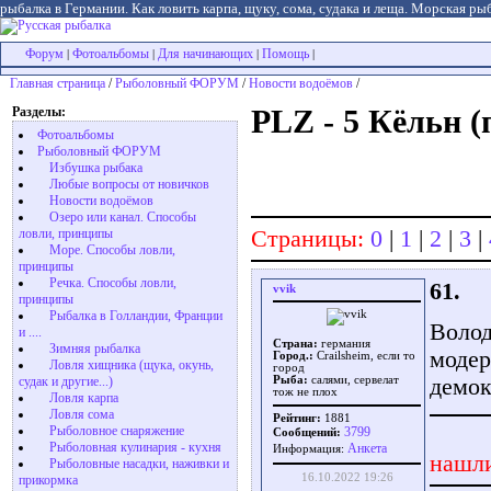
рыбалка в Германии. Как ловить карпа, щуку, сома, судака и леща. Морская рыб
Форум
Фотоальбомы
Для начинающих
Помощь
|
|
|
|
Главная страница
/
Рыболовный ФОРУМ
/
Новости водоёмов
/
Разделы:
PLZ - 5 Кёльн 
Фотоальбомы
Рыболовный ФОРУМ
Избушка рыбака
Любые вопросы от новичков
Новости водоёмов
Озеро или канал. Способы
Страницы:
0
|
1
|
2
|
3
|
ловли, принципы
Море. Способы ловли,
принципы
Речка. Способы ловли,
61.
vvik
принципы
Рыбалка в Голландии, Франции
Волод
и ....
Страна:
германия
Зимняя рыбалка
модер
Город.:
Crailsheim, если то
Ловля хищника (щука, окунь,
город
демок
судак и другие...)
Рыба:
салями, сервелат
тож не плох
Ловля карпа
Ловля сома
Рейтинг:
1881
Рыболовное снаряжение
3799
Сообщений:
Рыболовная кулинария - кухня
Aнкета
Информация:
нашли
Рыболовные насадки, наживки и
16.10.2022 19:26
прикормка