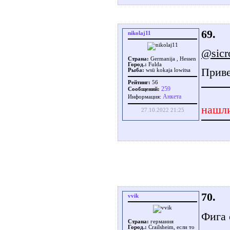
69.
nikolaj11
@sicr
Страна:
Germanija , Hessen
Город.:
Fulda
Приве
Рыба:
wsü kokaja lowitsa
Рейтинг:
56
259
Сообщений:
Aнкета
Информация:
нашли
27.10.2022 21:25
70.
vvik
Фига 
Страна:
германия
Город.:
Crailsheim, если то