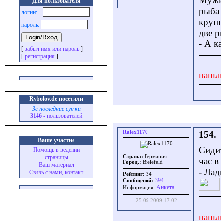
Мужик
Для пользователя
рыба 
логин:
крупн
пароль:
две р
- А к
[
забыл имя или пароль
]
[
регистрация
]
нашл
Rybolov.de посетили
За последние сутки
3146
- пользователей
Ralex1170
154.
Ваше участие
Сидит
Помощь в ведении
страницы
Страна:
Германия
час в
Город.:
Bielefeld
Ваш материал
- Лад
Связь с нами, контакт
Рейтинг:
34
394
Сообщений:
Aнкета
Информация:
25.09.2009 17:02
нашл