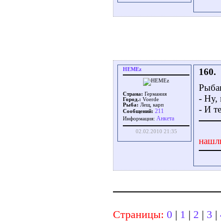
HEMEz
160.
Рыбак
Страна:
Германия
- Ну,
Город.:
Voerde
Рыба:
Лещ, карп
- И т
211
Сообщений:
Aнкета
Информация:
02.02.2010 21:35
нашл
Страницы:
0
|
1
|
2
|
3
|