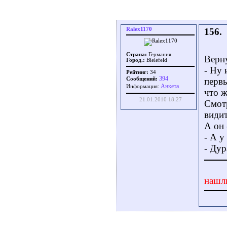
Ralex1170
156.
Страна:
Германия
Верну
Город.:
Bielefeld
- Ну 
Рейтинг:
34
394
Сообщений:
первы
Aнкета
Информация:
что 
21.01.2010 18:27
Смотр
видит
А он 
- А у
- Дур
нашл