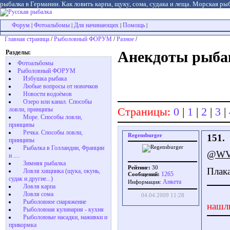
рыбалка в Германии. Как ловить карпа, щуку, сома, судака и леща. Морская рыб
Форум
Фотоальбомы
Для начинающих
Помощь
|
|
|
|
Главная страница
/
Рыболовный ФОРУМ
/
Разное
/
Разделы:
Анекдоты рыба
Фотоальбомы
Рыболовный ФОРУМ
Избушка рыбака
Любые вопросы от новичков
Новости водоёмов
Озеро или канал. Способы
Страницы:
0
|
1
|
2
|
3
|
ловли, принципы
Море. Способы ловли,
принципы
Речка. Способы ловли,
Regensburger
151.
принципы
Рыбалка в Голландии, Франции
@WVi
и ....
Зимняя рыбалка
Рейтинг:
30
Плака
Ловля хищника (щука, окунь,
1265
Сообщений:
судак и другие...)
Aнкета
Информация:
Ловля карпа
Ловля сома
04.04.2009 11:28
Рыболовное снаряжение
нашл
Рыболовная кулинария - кухня
Рыболовные насадки, наживки и
прикормка