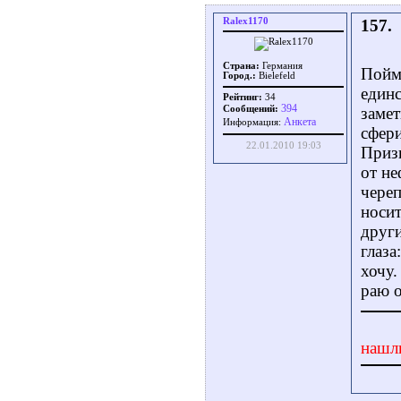
Ralex1170
157.
Страна:
Германия
Пойма
Город.:
Bielefeld
единс
Рейтинг:
34
394
Сообщений:
замет
Aнкета
Информация:
сфери
22.01.2010 19:03
Призн
от не
череп
носит
други
глаза
хочу.
раю о
нашл