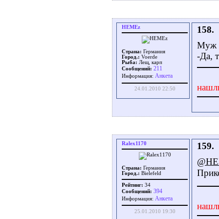
HEMEz
158.
Муж ж
Страна:
Германия
-Да, 
Город.:
Voerde
Рыба:
Лещ, карп
211
Сообщений:
Aнкета
Информация:
нашл
24.01.2010 22:50
Ralex1170
159.
@HE
Страна:
Германия
Прик
Город.:
Bielefeld
Рейтинг:
34
394
Сообщений:
Aнкета
Информация:
нашл
25.01.2010 19:30