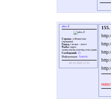
alex-Z
155.
http
Страна:
узбекистан-
германия
http
Город.:
кельн - зоест
Рыба:
карп-
сазан,окунь,плотва,сом,судак
http
21
Сообщений:
Aнкета
Информация:
http
08.10.2009 12:53
http
нашл