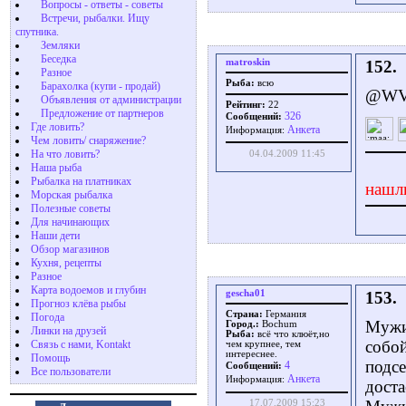
Вопросы - ответы - советы
Встречи, рыбалки. Ищу
спутника.
Земляки
Беседка
matroskin
152.
Разное
Рыба:
всю
Барахолка (купи - продай)
@WVi
Объявления от администрации
Рейтинг:
22
Предложение от партнеров
326
Сообщений:
Где ловить?
Aнкета
Информация:
Чем ловить/ снаряжение?
На что ловить?
04.04.2009 11:45
Наша рыба
Рыбалка на платниках
нашл
Морская рыбалка
Полезные советы
Для начинающих
Наши дети
Обзор магазинов
Кухня, рецепты
Разное
Карта водоемов и глубин
gescha01
153.
Прогноз клёва рыбы
Страна:
Германия
Погода
Мужик
Город.:
Bochum
Линки на друзей
Рыба:
всё что клюёт,но
собой
Связь с нами, Kontakt
чем крупнее, тем
интереснее.
Помощь
подсе
4
Сообщений:
Все пользователи
Aнкета
Информация:
доста
17.07.2009 15:23