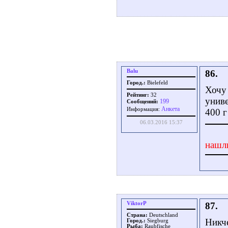
Balu
86.
Город.:
Bielefeld
Хочу 
Рейтинг:
32
униве
199
Сообщений:
Aнкета
Информация:
400 
06.03.2016 15:37
нашл
ViktorP
87.
Страна:
Deutschland
Никче
Город.:
Siegburg
Рыба:
Raubfische