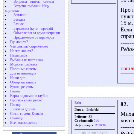
Вопросы - ответы - советы
Встречи, рыбалки. Ищу
Про п
спутника.
Земляки
нужны
Беседка
15 м.
Разное
Если 
Барахолка (купи - продай)
Объявления от администрации
спра
Предложение от партнеров
-------
Где ловить?
Чем ловить/ снаряжение?
Редак
На что ловить?
Наша рыба
Рыбалка на платниках
Морская рыбалка
нашл
Полезные советы
Для начинающих
Наши дети
Обзор магазинов
Кухня, рецепты
Разное
Карта водоемов и глубин
Прогноз клёва рыбы
Balu
82.
Погода
Линки на друзей
Город.:
Bielefeld
Михаи
Связь с нами, Kontakt
Рейтинг:
32
Помощь
хочеш
199
Сообщений:
Все пользователи
Aнкета
Информация:
-------
Редак
05.03.2016 23:37