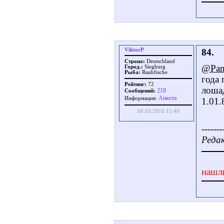
ViktorP
84.
Страна:
Deutschland
@Pan
Город.:
Siegburg
Рыба:
Raubfische
года 
Рейтинг:
72
лошад
218
Сообщений:
Aнкета
Информация:
1.01.
06.03.2016 11:40
-------
Редак
нашл