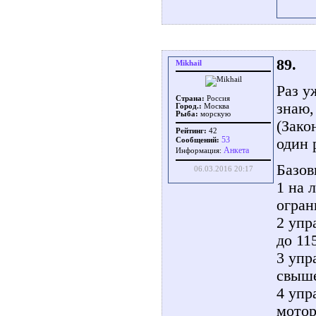
89.
Mikhail
Раз у
Страна:
Россия
знаю,
Город.:
Москва
Рыба:
морскую
(Зако
Рейтинг:
42
53
один 
Сообщений:
Aнкета
Информация:
Базов
06.03.2016 20:17
1 на 
огран
2 упр
до 11
3 упр
свыше
4 упр
мотор