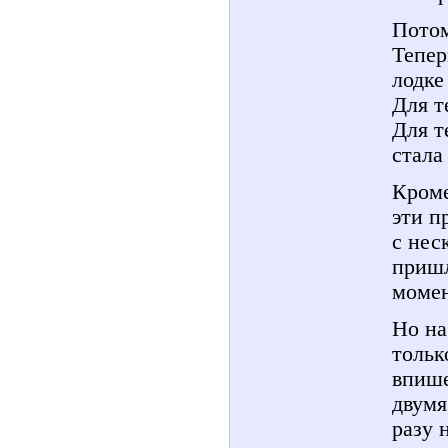
Потом
Тепер
лодке
Для т
Для т
стала
Кроме
эти п
с нес
пришл
момен
Но на
тольк
впише
двумя
разу 