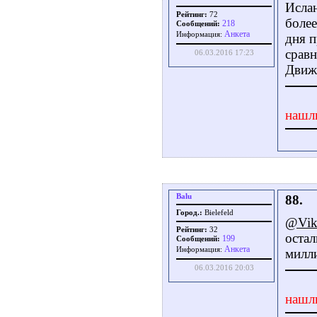
Ислан
Рейтинг:
72
более
218
Сообщений:
Aнкета
Информация:
дня п
сравн
06.03.2016 17:23
Движо
нашл
Balu
88.
Город.:
Bielefeld
@Vik
Рейтинг:
32
оста
199
Сообщений:
Aнкета
Информация:
милл
06.03.2016 20:03
нашл