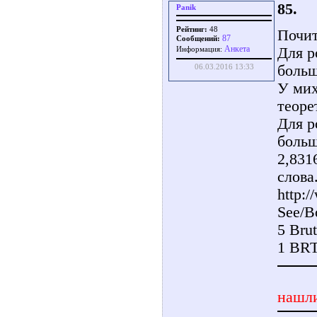
85.
Panik
Рейтинг:
48
Почит
87
Сообщений:
Aнкета
Для р
Информация:
больш
06.03.2016 13:33
У мих
теоре
Для р
больш
2,831
слова
http:/
See/B
5 Brut
1 BRT
нашли