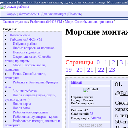
рыбалка в Германии. Как ловить карпа, щуку, сома, судака и леща. Морская рыб
Форум
Фотоальбомы
Для начинающих
Помощь
|
|
|
|
Главная страница
/
Рыболовный ФОРУМ
/
Море. Способы ловли, принципы
/
Разделы:
Морские монтажи
Фотоальбомы
Рыболовный ФОРУМ
Избушка рыбака
Любые вопросы от новичков
Новости водоёмов
Озеро или канал. Способы
Страницы:
0
|
1
|
2
|
3
|
ловли, принципы
Море. Способы ловли,
19
|
20
|
21
|
22
|
23
принципы
Речка. Способы ловли,
принципы
Рыбалка в Голландии, Франции
Mikhail
81.
и ....
Зимняя рыбалка
@Bal
Ловля хищника (щука, окунь,
Страна:
Россия
судак и другие...)
Город.:
Москва
Сколь
Ловля карпа
Рыба:
морскую
Ловля сома
харак
Рейтинг:
42
Рыболовное снаряжение
53
Сообщений:
в лит
Рыболовная кулинария - кухня
Aнкета
Информация:
50-с
Рыболовные насадки, наживки и
прикормка
05.03.2016 21:57
18 ли