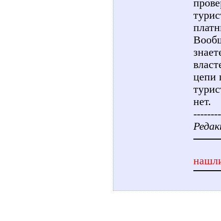
прове
турис
платн
Вообщ
знает
власт
цепи 
турис
нет.
--------
Редак
нашли