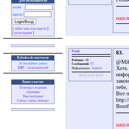
Для пользователя
логин:
пароль:
нашл
[
забыл имя или пароль
]
[
регистрация
]
Panik
83.
Rybolov.de посетили
Рейтинг:
48
@Mik
За последние сутки
87
Сообщений:
Хоть 
3207
- пользователей
Aнкета
Информация:
инфор
06.03.2016 10:05
закон
Ваше участие
тебе,
Помощь в ведении
страницы
Вот 
Ваш материал
http:
Связь с нами, контакт
Bootf
нашл