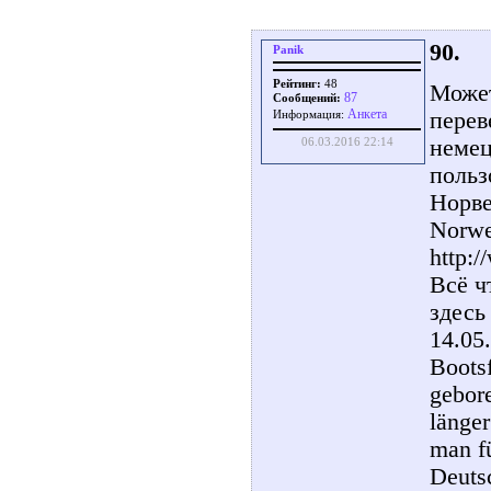
90.
Panik
Рейтинг:
48
Может
87
Сообщений:
Aнкета
перев
Информация:
немец
06.03.2016 22:14
польз
Норве
Norwe
http:
Всё ч
здесь
14.05.
Bootsf
gebor
länger
man f
Deuts