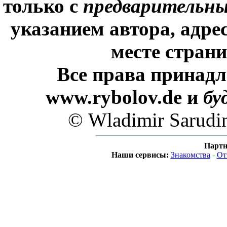
только с
предварительн
указанием автора, адре
месте стран
Все права принадл
www.rybolov.de и
бу
© Wladimir Sarudi
Партн
Наши сервисы:
Знакомства
-
От