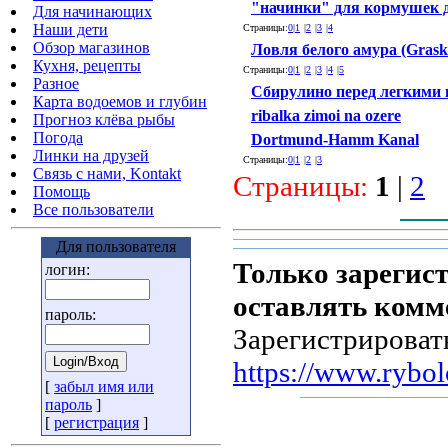
"начинки" для кормушек 
Для начинающих
Наши дети
Страницы:
0
|
1
|
2
|
3
|
4
Обзор магазинов
Ловля белого амура (Grask
Кухня, рецепты
Страницы:
0
|
1
|
2
|
3
|
4
|
5
Разное
Сбирулино перед легкими
Карта водоемов и глубин
ribalka zimoi na ozere
Прогноз клёва рыбы
Погода
Dortmund-Hamm Kanal
Линки на друзей
Страницы:
0
|
1
|
2
|
3
Связь с нами, Kontakt
Страницы:
1
|
2
Помощь
Все пользователи
Для пользователя
Только зарегис
логин:
оставлять комм
пароль:
Зарегистрироват
https://www.rybol
[
забыл имя или
пароль
]
[
регистрация
]