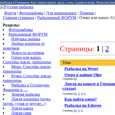
рыбалка в Германии. Как ловить карпа, щуку, сома, судака и леща. Морская рыб
Форум
|
Фотоальбомы
|
Для начинающих
|
Помощь
|
Главная страница
/
Рыболовный ФОРУМ
/ Озеро или канал. С
Разделы:
Фотоальбомы
Рыболовный ФОРУМ
Избушка рыбака
Любые вопросы от
Страницы:
1
|
2
новичков
Новости водоёмов
Озеро или канал.
Способы ловли, принципы
Тема
Море. Способы ловли,
Рыбалка на Weser
принципы
Озеро в районе Olpe
Речка. Способы ловли,
Страницы:
0
|
1
принципы
Ловля на канале в Герман
Рыбалка в Голландии,
статья)
Франции и ....
Зимняя рыбалка
Страницы:
0
|
1
|
2
|
3
|
4
Ловля хищника (щука,
Как найти озеро?
окунь, судак и другие...)
Рыбалка на Edersee
Ловля карпа
Страницы:
0
|
1
|
2
|
3
Ловля сома