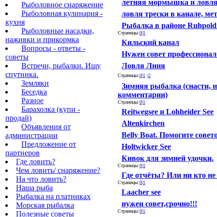
летняя мормышка и ловля
Рыболовное снаряжение
Рыболовная кулинария -
ловля трески в канале, ме
кухня
Рыбалка в районе Ruhpold
Рыболовные насадки,
Страницы:
0
|
1
наживки и прикормка
Кильский канал
Вопросы - ответы -
Нужен совет профессионал
советы
Встречи, рыбалки. Ищу
Ловля Линя
спутника.
Страницы:
0
|
1
|
2
Земляки
Зимняя рыбалка (снасти, 
Беседка
комментарии)
Разное
Страницы:
0
|
1
Барахолка (купи -
Reitwegsee и Lohheider See
продай)
Altenkirchen
Объявления от
Belly Boat. Помогите совет
администрации
Предложение от
Holtwicker See
партнеров
Кивок для зимней удочки.
Где ловить?
Страницы:
0
|
1
Чем ловить/ снаряжение?
Где отчёты? Или ни кто не
На что ловить?
Страницы:
0
|
1
Наша рыба
Laacher see
Рыбалка на платниках
нужен совет,срочно!!!
Морская рыбалка
Страницы:
0
|
1
Полезные советы