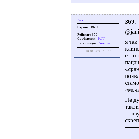
Fox1
369.
Страна:
BRD
@jani
Рейтинг:
950
1077
Сообщений:
я так
Aнкета
Информация:
клино
19.01.2021 18:40
если 
пацан
«сраж
появл
стамо
«мечи
Не ду
такой
... «
скреп