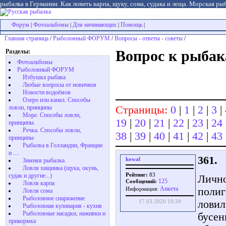
рыбалка в Германии. Как ловить карпа, щуку, сома, судака и леща. Морская рыб
Форум
Фотоальбомы
Для начинающих
Помощь
|
|
|
|
Главная страница
/
Рыболовный ФОРУМ
/
Вопросы - ответы - советы
/
Разделы:
Вопрос к рыбак
Фотоальбомы
Рыболовный ФОРУМ
Избушка рыбака
Любые вопросы от новичков
Новости водоёмов
Озеро или канал. Способы
Страницы:
0
|
1
|
2
|
3
|
ловли, принципы
Море. Способы ловли,
19
|
20
|
21
|
22
|
23
|
24
принципы
Речка. Способы ловли,
38
|
39
|
40
|
41
|
42
|
43
принципы
Рыбалка в Голландии, Франции
и ....
361.
kowal
Зимняя рыбалка
Ловля хищника (щука, окунь,
Рейтинг:
83
судак и другие...)
Лично
125
Сообщений:
Ловля карпа
Aнкета
полиг
Информация:
Ловля сома
Рыболовное снаряжение
ловил
17.03.2020 19:34
Рыболовная кулинария - кухня
Рыболовные насадки, наживки и
бусен
прикормка