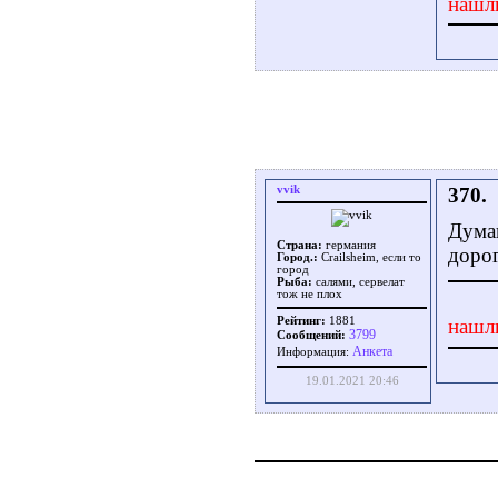
нашл
vvik
370.
Думаю
Страна:
германия
дорог
Город.:
Crailsheim, если то
город
Рыба:
салями, сервелат
тож не плох
Рейтинг:
1881
нашл
3799
Сообщений:
Aнкета
Информация:
19.01.2021 20:46