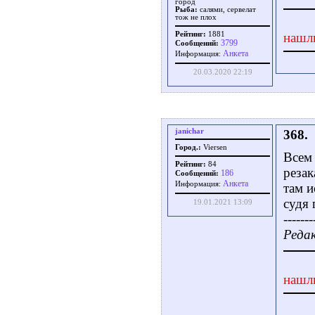
город
Рыба:
салями, сервелат
тож не плох
Рейтинг:
1881
нашл
3799
Сообщений:
Aнкета
Информация:
20.03.2020 22:19
janichar
368.
Город.:
Viersen
Всем 
Рейтинг:
84
резак
186
Сообщений:
Aнкета
Информация:
там 
судя 
19.01.2021 13:09
-------
Редак
нашл