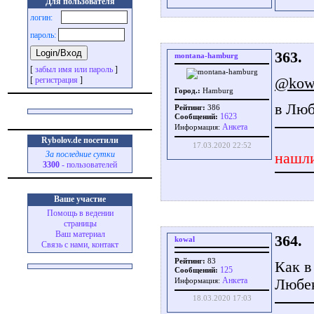
Для пользователя
логин:
пароль:
363.
montana-hamburg
[
забыл имя или пароль
]
@kow
[
регистрация
]
Город.:
Hamburg
в Люб
Рейтинг:
386
1623
Сообщений:
Aнкета
Информация:
Rybolov.de посетили
17.03.2020 22:52
За последние сутки
нашли
3300
- пользователей
Ваше участие
Помощь в ведении
страницы
Ваш материал
364.
kowal
Связь с нами, контакт
Рейтинг:
83
Как в
125
Сообщений:
Aнкета
Любек
Информация:
18.03.2020 17:03