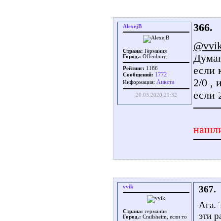
366.
AlexejB
@vvi
Страна:
Германия
Думаю
Город.:
Offenburg
если 
Рейтинг:
1186
1772
Сообщений:
2/0 ,
Aнкета
Информация:
если 
20.03.2020 21:32
нашли
vvik
367.
Ага. 
Страна:
германия
эти р
Город.:
Crailsheim, если то