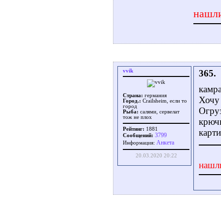
нашли
vvik
365.
камр
Страна:
германия
Хочу 
Город.:
Crailsheim, если то
город
Огруз
Рыба:
салями, сервелат
тож не плох
крюч
Рейтинг:
1881
карт
3799
Сообщений:
Aнкета
Информация:
20.03.2020 20:22
нашл