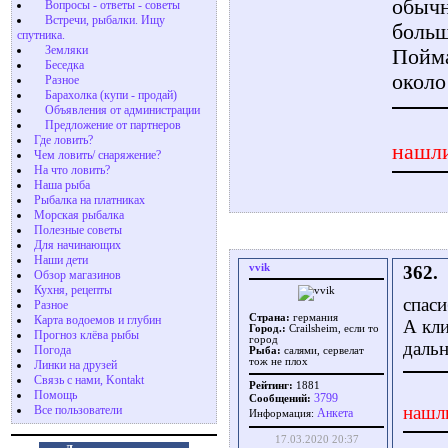
обычн
Вопросы - ответы - советы
Встречи, рыбалки. Ищу
больш
спутника.
Земляки
Пойма
Беседка
около
Разное
Барахолка (купи - продай)
Объявления от администрации
Предложение от партнеров
Где ловить?
нашли
Чем ловить/ снаряжение?
На что ловить?
Наша рыба
Рыбалка на платниках
Морская рыбалка
Полезные советы
Для начинающих
Наши дети
vvik
362.
Обзор магазинов
Кухня, рецепты
спаси
Разное
Страна:
германия
Карта водоемов и глубин
А кл
Город.:
Crailsheim, если то
Прогноз клёва рыбы
город
дальн
Погода
Рыба:
салями, сервелат
тож не плох
Линки на друзей
Связь с нами, Kontakt
Рейтинг:
1881
Помощь
3799
Сообщений:
нашл
Все пользователи
Aнкета
Информация:
17.03.2020 20:37