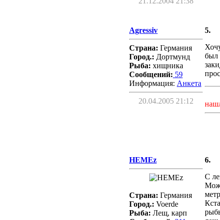
21.12.2004 21:38
Agressiv
5.
Хочу
Страна:
Германия
был 
Город.:
Дортмунд
заки
Рыба:
хищника
прос
Сообщений:
59
Информация:
Aнкета
20.04.2005 21:12
наш
HEMEz
6.
С ле
Можн
метр
Страна:
Германия
Кста
Город.:
Voerde
рыбы
Рыба:
Лещ, карп