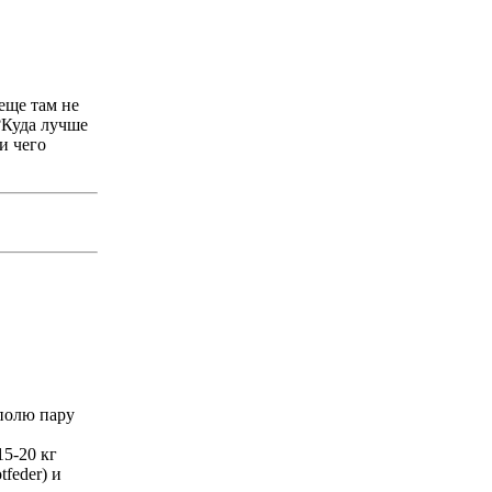
еще там не
)?Куда лучше
и чего
 полю пару
15-20 кг
feder) и