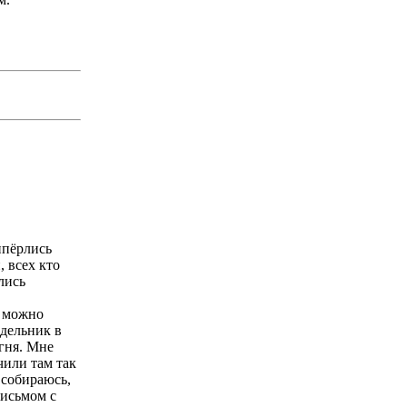
ипёрлись
, всех кто
лись
м можно
едельник в
игня. Мне
чили там так
 собираюсь,
письмом с