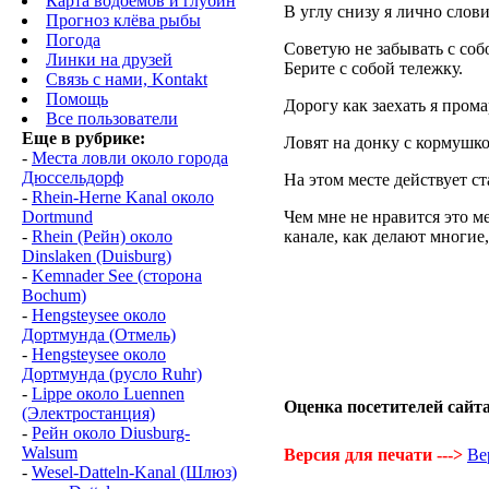
Карта водоемов и глубин
В углу снизу я лично слов
Прогноз клёва рыбы
Погода
Советую не забывать с собо
Линки на друзей
Берите с собой тележку.
Связь с нами, Kontakt
Помощь
Дорогу как заехать я прома
Все пользователи
Еще в рубрике:
Ловят на донку с кормушко
-
Места ловли около города
Дюссельдорф
На этом месте действует с
-
Rhein-Herne Kanal около
Чем мне не нравится это м
Dortmund
канале, как делают многие
-
Rhein (Рейн) около
Dinslaken (Duisburg)
-
Kemnader See (cторона
Bochum)
-
Hengsteysee около
Дортмунда (Отмель)
-
Hengsteysee около
Дортмунда (русло Ruhr)
-
Lippe около Luennen
Оценка посетителей сайта
(Электростанция)
-
Рейн около Diusburg-
Walsum
Версия для печати --->
Ве
-
Wesel-Datteln-Kanal (Шлюз)