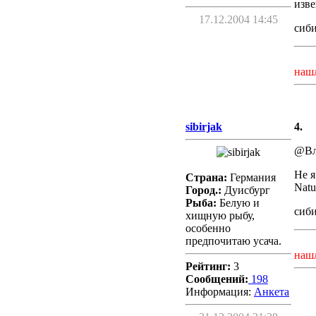
изве
17.12.2004 14:45
сиб
наш
sibirjak
4.
@Вл
Не я
Страна:
Германия
Natu
Город.:
Дуисбург
Рыба:
Белую и
сиб
хищную рыбу,
особенно
предпочитаю усача.
наш
Рейтинг:
3
Сообщений:
198
Информация:
Aнкета