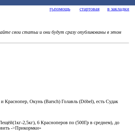
помощь
стартовая
в закладки
йте свои статьи и они будут сразу опубликованы в этом
и Краснопер, Окунь (Barsch) Голавль (Döbel), есть Судак
ещёй(1кг-2,5кг), 6 Красноперов по (500Гр в среднем), до
ловить ->Прикормки»