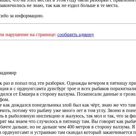
закончились не знаю, так как не ездил больше в те места.
сибо за информацию.
ли нарушение на странице:
сообщить админу
адимир
к раз и попал под эти разборки. Однажды вечером в пятницу пр
ция и с орднунгсамта дуисбург трое и всех рыбаков поразогнали
дился от Емшера в сторону валзума. Позаписали данные и грози
фом.
е как дождался понедельника злой был как чёрт, знаю же что та
чить, потому что рыбачу уже много лет в том углу. Звоню в пон
ль в рыболовную инспекцию и жалуюсь, так мол и так, что за ф
рят мы знаем что случилось в пятницу там. Вы говорят как рыба
бачте дальше, но не дальше чем 400 метров в сторону валзума. Я
в орднунгсамт и устраиваю там скандал который заканчивается 