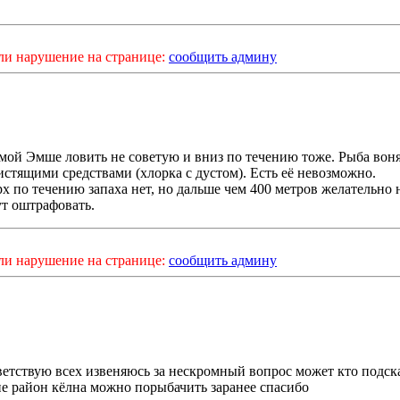
ли нарушение на странице:
сообщить админу
мой Эмше ловить не советую и вниз по течению тоже. Рыба вон
истящими средствами (хлорка с дустом). Есть её невозможно.
х по течению запаха нет, но дальше чем 400 метров желательно 
т оштрафовать.
ли нарушение на странице:
сообщить админу
етствую всех извеняюсь за нескромный вопрос может кто подска
е район кёлна можно порыбачить заранее спасибо