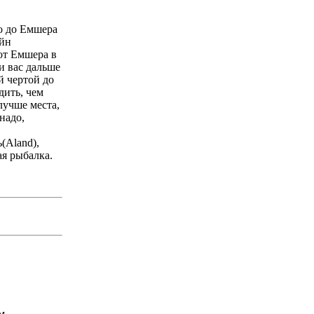
ко до Емшера
ейн
от Емшера в
и вас дальше
й чертой до
дить, чем
лучше места,
надо,
(Аland),
ая рыбалка.
м.