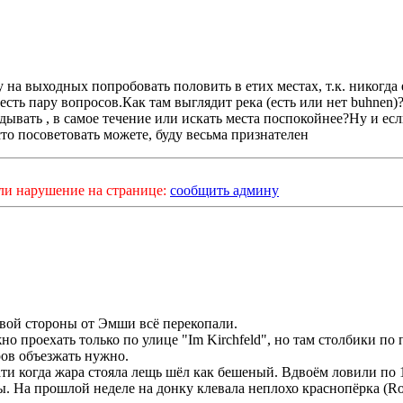
 на выходных попробовать половить в етих местах, т.к. никогда 
есть пару вопросов.Как там выглядит река (есть или нет buhnen
дывать , в самое течение или искать места поспокойнее?Ну и есл
то посоветовать можете, буду весьма признателен
ли нарушение на странице:
сообщить админу
вой стороны от Эмши всё перекопали.
о проехать только по улице "Im Kirchfeld", но там столбики по
ов объезжать нужно.
ти когда жара стояла лещь шёл как бешеный. Вдвоём ловили по 
. На прошлой неделе на донку клевала неплохо краснопёрка (Rot