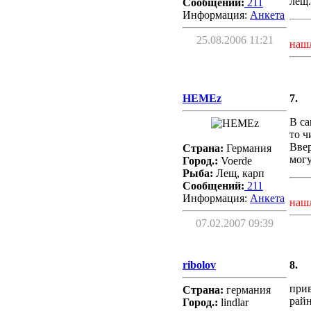
лещ.
Сообщений:
211
Информация:
Aнкета
25.08.2006 11:21
наш
HEMEz
7.
В са
то ч
Ввер
Страна:
Германия
могу
Город.:
Voerde
Рыба:
Лещ, карп
Сообщений:
211
Информация:
Aнкета
наш
07.02.2007 09:39
ribolov
8.
прив
Страна:
германия
райн
Город.:
lindlar