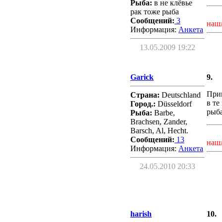
Рыба:
в не клёвье
рак тоже рыба
Сообщений:
3
наш
Информация:
Aнкета
13.05.2009 19:22
Garick
9.
Прив
Страна:
Deutschland
в те
Город.:
Düsseldorf
рыба
Рыба:
Barbe,
Brachsen, Zander,
Barsch, Al, Hecht.
Сообщений:
13
наш
Информация:
Aнкета
24.05.2010 20:33
harish
10.