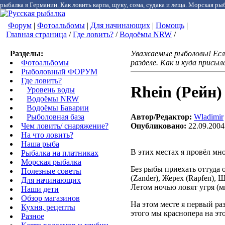
рыбалка в Германии. Как ловить карпа, щуку, сома, судака и леща. Морская рыб
Форум
|
Фотоальбомы
|
Для начинающих
|
Помощь
|
Главная страница
/
Где ловить?
/
Водоёмы NRW
/
Разделы:
Уважаемые рыболовы! Если
Фотоальбомы
разделе. Как и куда присы
Рыболовный ФОРУМ
Где ловить?
Rhein (Рейн)
Уровень воды
Водоёмы NRW
Водоёмы Баварии
Автор/Редактор:
Wladimir
Рыболовная база
Опубликовано:
22.09.2004
Чем ловить/ снаряжение?
На что ловить?
Наша рыба
В этих местах я провёл мн
Рыбалка на платниках
Морская рыбалка
Без рыбы приехать оттуда о
Полезные советы
(Zander), Жерех (Rapfen), 
Для начинающих
Летом ночью ловят угря (м
Наши дети
Обзор магазинов
На этом месте я первый ра
Кухня, рецепты
этого мы краснопера на эт
Разное