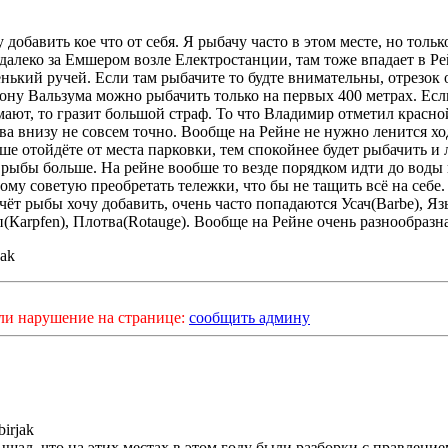
 добавить кое что от себя. Я рыбачу часто в этом месте, но толь
далеко за Емшером возле Електростанции, там тоже впадает в Р
нький ручей. Если там рыбачите то будте внимательны, отрезок 
ону Вальзума можно рыбачить только на первых 400 метрах. Есл
ают, то гразит большой страф. То что Владимир отметил красно
ва внизу не совсем точно. Вообще на Рейне не нужно ленится хо
ше отойдёте от места парковки, тем спокойнее будет рыбачить и 
 рыбы больше. На рейне вообше то везде порядком идти до воды 
ому советую преобретать тележки, что бы не тащить всё на себе.
чёт рыбы хочу добавить, очень часто попадаются Усач(Barbe), Язь
(Кarpfen), Плотва(Rotauge). Вообще на Рейне очень разнообразн
jak
ли нарушение на странице:
сообщить админу
birjak
ышал, что на этих местах в этом году были разборки с правление