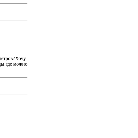
0метров?Хочу
ицы,где можно