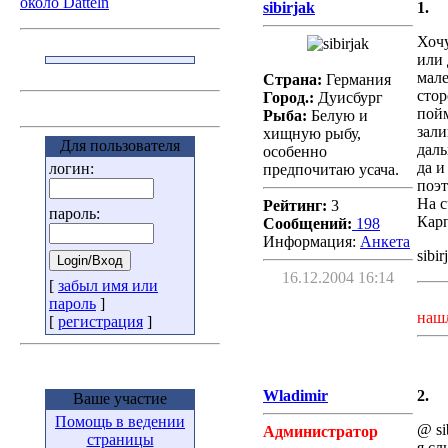
около Datteln
sibirjak
1.
Хочу
или 
мале
Страна:
Германия
стор
Город.:
Дуисбург
пойм
Рыба:
Белую и
зали
хищную рыбу,
Для пользователя
даль
особенно
да и
логин:
предпочитаю усача.
поэт
На с
Рейтинг:
3
пароль:
Карп
Сообщений:
198
Информация:
Aнкета
sibir
16.12.2004 16:14
[
забыл имя или
пароль
]
наш
[
регистрация
]
Wladimir
2.
Ваше участие
Помощь в ведении
@ si
Администратор
страницы
я сл