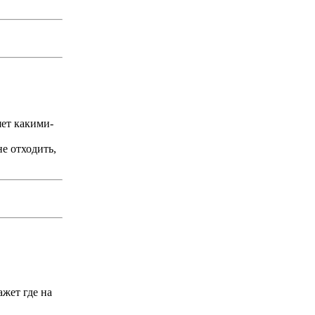
яет какими-
не отходить,
жет где на