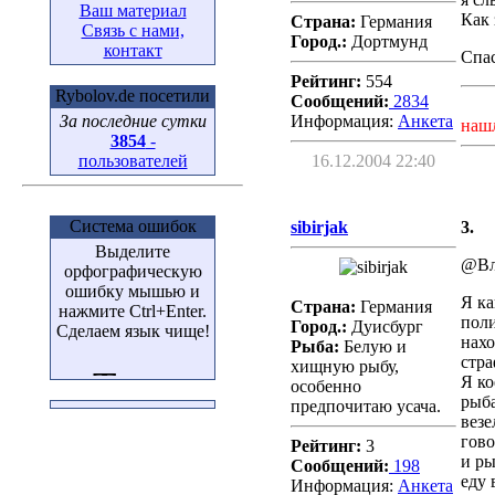
Ваш материал
Как 
Страна:
Германия
Связь с нами,
Город.:
Дортмунд
контакт
Спа
Рейтинг:
554
Rybolov.de посетили
Сообщений:
2834
Информация:
Aнкета
За последние сутки
наш
3854
-
16.12.2004 22:40
пользователей
Система ошибок
sibirjak
3.
Выделите
@Вл
орфографическую
ошибку мышью и
Я ка
Страна:
Германия
нажмите Ctrl+Enter.
поли
Город.:
Дуисбург
Сделаем язык чище!
нахо
Рыба:
Белую и
стра
хищную рыбу,
Я ко
особенно
рыба
предпочитаю усача.
везе
гово
Рейтинг:
3
и ры
Сообщений:
198
еду 
Информация:
Aнкета