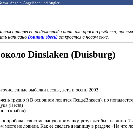
алка. Angeln, Angelshop und Angler.
 вам интересен рыболовный спорт или просто рыбалка, присыла
лать написано
(кликни здесь)
откроется в новом окне.
 около Dinslaken (Duisburg)
огочисленные рыбалки весны, лета и осени 2003.
чень трудно :) В основном ловится Лещь(Brassen), но попадается 
Щука (Hecht)
ного крабов).
з попробовал свою мешаную приманку, результат был на лицо. 7 Л
ом месте не ловили. Как её сделать я напишу в разделе «На что 