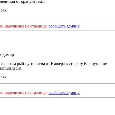
нениями от орднунгсамта.
иряк
ли нарушение на странице:
сообщить админу
адимир
 если там рыбачу то слева от Емшера в сторону Вальзума где
rschutzgebiet.
иряк
ли нарушение на странице:
сообщить админу