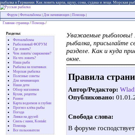
рыбалка в Германии. Как ловить карпа, щуку, сома, судака и леща. Морская рыб
Форум
Фотоальбомы
Для начинающих
Помощь
|
|
|
|
Главная страница
/
Помощь
/
Разделы:
Уважаемые рыболовы! 
Фотоальбомы
рыбалка, присылайте с
Рыболовный ФОРУМ
Где ловить?
разделе. Как и куда п
Чем ловить/ снаряжение?
окне.
На что ловить?
Наша рыба
Рыбалка на платниках
Морская рыбалка
Правила страни
Полезные советы
Для начинающих
Наши дети
Автор/Редактор:
Wlad
Обзор магазинов
Кухня, рецепты
Опубликовано:
01.01.
Разное
Карта водоемов и глубин
Прогноз клёва рыбы
Погода
Свобода слова:
Линки на друзей
Связь с нами, Kontakt
Помощь
В форуме господствует
Все пользователи