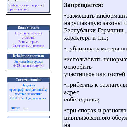
Запрещается:
[
забыл имя или пароль
]
[
регистрация
]
•размещать информац
нарушающую законы Ф
Ваше участие
Республики Германии 
Помощь в ведении
характера и т.п.;
страницы
Ваш материал
Связь с нами, контакт
•публиковать материал
Rybolov.de посетили
•использовать ненорма
За последние сутки
оскорбить
6473
- пользователей
участников или гостей
Система ошибок
•прибегать к сознател
Выделите
орфографическую ошибку
адрес
мышью и нажмите
собеседника;
Ctrl+Enter. Сделаем язык
чище!
•при спорах и разногл
цивилизованного обсу
на