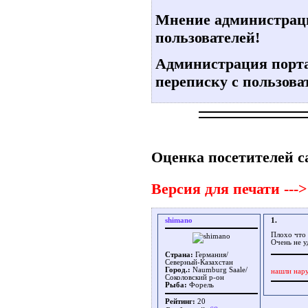
Мнение администраци
пользователей!
Администрация портал
переписку с пользова
Оценка посетителей с
Версия для печати --->
shimano
1.
Плохо что 
Очень не у
Страна:
Германия/
Северный-Казахстан
Город.:
Naumburg Saale/
нашли нар
Соколовский р-он
Рыба:
Форель
Рейтинг:
20