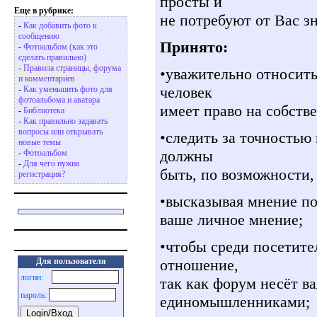
просты и
Еще в рубрике:
не потребуют от Вас з
-
Как добавить фото к
сообщению
Принято:
-
Фотоальбом (как это
сделать правильно)
-
Правила страницы, форума
•уважительно относить
и комментариев
человек
-
Как уменьшить фото для
фотоальбома и аватара
имеет право на собств
-
Библиотека
-
Как правильно задавать
вопросы или открывать
•следить за точностью
новые темы
должны
-
Фотоальбом
-
Для чего нужна
быть, по возможности
регистрация?
•высказывая мнение по 
ваше личное мнение;
•чтобы среди посетите
отношение,
Для пользователя
логин:
так как форум несёт 
пароль:
единомышленниками;