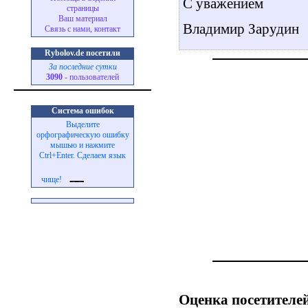
С уважением
страницы
Ваш материал
Владимир Зарудин
Связь с нами, контакт
Rybolov.de посетили
За последние сутки
3090
- пользователей
Система ошибок
Выделите
орфографическую ошибку
мышью и нажмите
Ctrl+Enter. Сделаем язык
чище!
Оценка посетителей