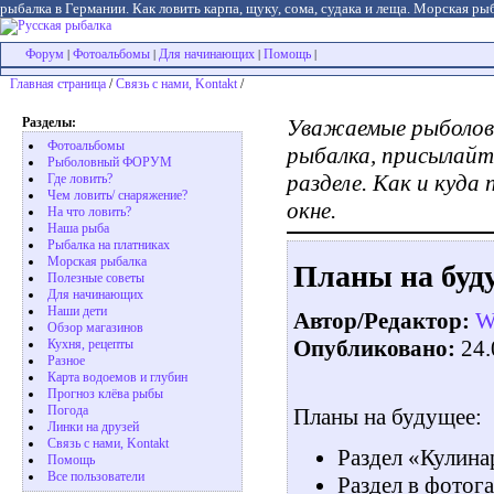
рыбалка в Германии. Как ловить карпа, щуку, сома, судака и леща. Морская рыб
Форум
Фотоальбомы
Для начинающих
Помощь
|
|
|
|
Главная страница
/
Связь с нами, Kontakt
/
Разделы:
Уважаемые рыболовы
Фотоальбомы
рыбалка, присылайте
Рыболовный ФОРУМ
разделе. Как и куда
Где ловить?
Чем ловить/ снаряжение?
окне.
На что ловить?
Наша рыба
Рыбалка на платниках
Морская рыбалка
Планы на буд
Полезные советы
Для начинающих
Наши дети
Автор/Редактор:
W
Обзор магазинов
Опубликовано:
24.
Кухня, рецепты
Разное
Карта водоемов и глубин
Прогноз клёва рыбы
Погода
Планы на будущее:
Линки на друзей
Связь с нами, Kontakt
Раздел «Кулина
Помощь
Все пользователи
Раздел в фотог