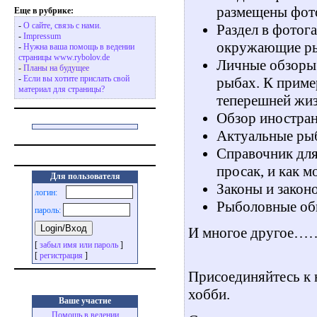
размещены фото
Еще в рубрике:
-
О сайте, связь с нами.
Раздел в фотог
-
Impressum
окружающие ры
-
Нужна ваша помощь в ведении
страницы www.rybolov.de
Личные обзоры 
-
Планы на будущее
-
Если вы хотите прислать свой
рыбах. К приме
материал для страницы?
теперешней жиз
Обзор иностран
Актуальные ры
Справочник для
просак, и как м
Для пользователя
Законы и закон
логин:
Рыболовные об
пароль:
И многое другое…
[
забыл имя или пароль
]
[
регистрация
]
Присоединяйтесь к
хобби.
Ваше участие
Помощь в ведении