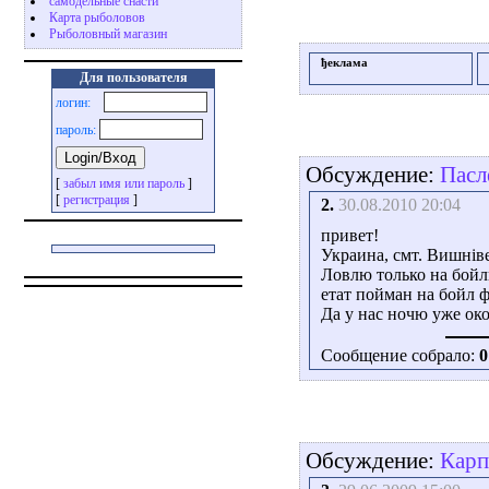
самодельные снасти
Карта рыболовов
Рыболовный магазин
ђеклама
Для пользователя
логин:
пароль:
Обсуждение:
Пасле
[
забыл имя или пароль
]
[
регистрация
]
2.
30.08.2010 20:04
привет!
Украина, смт. Вишніве
Ловлю только на бойл
етат пойман на бойл 
Да у нас ночю уже окол
Сообщение собрало:
0
Обсуждение:
Карп