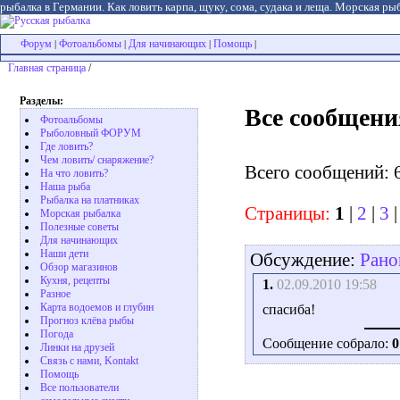
рыбалка в Германии. Как ловить карпа, щуку, сома, судака и леща. Морская рыб
Форум
Фотоальбомы
Для начинающих
Помощь
|
|
|
|
Главная страница
/
Разделы:
Все сообщени
Фотоальбомы
Рыболовный ФОРУМ
Где ловить?
Чем ловить/ снаряжение?
Всего сообщений: 
На что ловить?
Наша рыба
Рыбалка на платниках
Страницы:
1
|
2
|
3
Морская рыбалка
Полезные советы
Для начинающих
Наши дети
Обсуждение:
Рано
Обзор магазинов
Кухня, рецепты
1.
02.09.2010 19:58
Разное
Карта водоемов и глубин
спасиба!
Прогноз клёва рыбы
Погода
Сообщение собрало:
0
Линки на друзей
Связь с нами, Kontakt
Помощь
Все пользователи