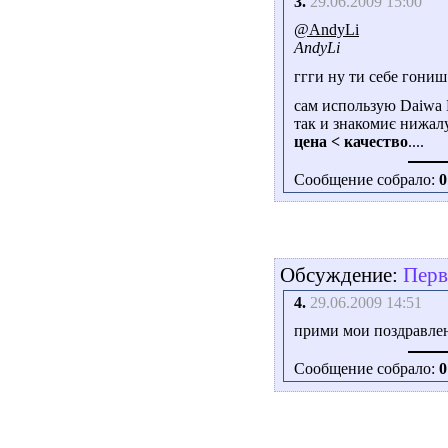
3.
29.06.2009 15:00
@AndyLi
AndyLi
ггги ну ти себе гониш 
сам использую Daiwa E
так и знакомиє нижалу
цена < качество
....
Сообщение собрало:
0
Обсуждение:
Перв
4.
29.06.2009 14:51
прими мои поздравлен
Сообщение собрало:
0