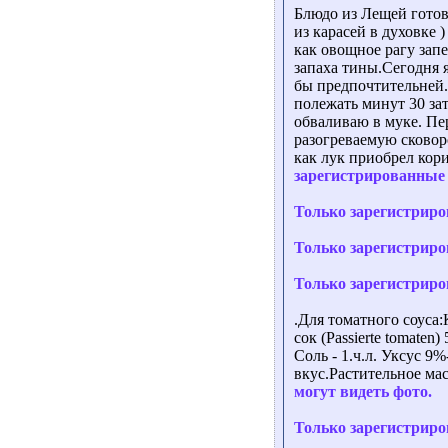
Блюдо из Лещей готовл
из карасей в духовке 
как овощное рагу зап
запаха тины.Сегодня 
бы предпочтительней.
полежать минут 30 з
обваливаю в муке. Пе
разогреваемую сковор
как лук приобрел кор
зарегистрированные 
Только зарегистриро
Только зарегистриро
Только зарегистриро
.Для томатного соуса
сок (Passierte tomaten)
Соль - 1.ч.л. Уксус 9
вкус.Растительное мас
могут видеть фото.
Только зарегистриро