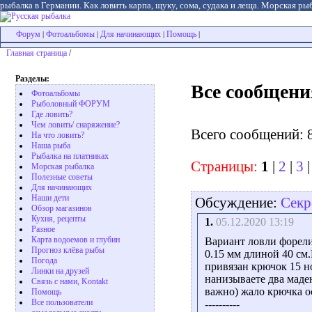
рыбалка в Германии. Как ловить карпа, щуку, сома, судака и леща. Морская рыб
Форум
Фотоальбомы
Для начинающих
Помощь
|
|
|
|
Главная страница
/
Разделы:
Все сообщени
Фотоальбомы
Рыболовный ФОРУМ
Где ловить?
Чем ловить/ снаряжение?
Всего сообщений: 
На что ловить?
Наша рыба
Рыбалка на платниках
Страницы:
1
|
2
|
3
Морская рыбалка
Полезные советы
Для начинающих
Наши дети
Обсуждение:
Секр
Обзор магазинов
Кухня, рецепты
1.
05.12.2020 13:19
Разное
Карта водоемов и глубин
Вариант ловли форели
Прогноз клёва рыбы
0.15 мм длиной 40 см
Погода
привязан крючок 15 н
Линки на друзей
нанизываете два маде
Связь с нами, Kontakt
важно) жало крючка о
Помощь
Все пользователи
----------