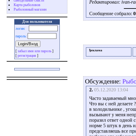
самодельные снасти
Редактировал: ivan-rau
Карта рыболовов
Рыболовный магазин
Сообщение собрало:
0
Для пользователя
логин:
пароль:
ђеклама
[
забыл имя или пароль
]
[
регистрация
]
Обсуждение:
Рыбо
2.
05.12.2020 13:04
Часто задаваемый мно
Что вы с ней делаете
в холодильнике , уго
вызывают у меня непр
поразил ответ одной 
норме 5 штук в день и
представляешь все пр