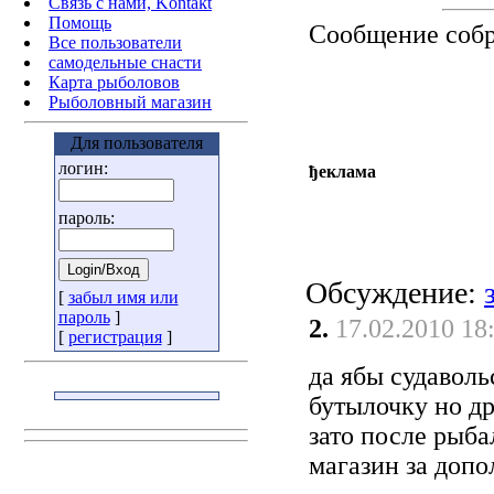
Связь с нами, Kontakt
Помощь
Сообщение соб
Все пользователи
самодельные снасти
Карта рыболовов
Рыболовный магазин
Для пользователя
логин:
ђеклама
пароль:
Обсуждение:
[
забыл имя или
пароль
]
2.
17.02.2010 18
[
регистрация
]
да ябы судаволь
бутылочку но др
зато после рыб
магазин за доп