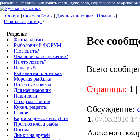
рыбалка в Германии. Как ловить карпа, щуку, сома, судака и леща. Морская рыб
Форум
|
Фотоальбомы
|
Для начинающих
|
Помощь
|
Главная страница
/
Разделы:
Все сообщ
Фотоальбомы
Рыболовный ФОРУМ
Где ловить?
Чем ловить/ снаряжение?
На что ловить?
Всего сообще
Наша рыба
Рыбалка на платниках
Морская рыбалка
Полезные советы
Страницы:
1
|
Для начинающих
Наши дети
Обзор магазинов
Обсуждение:
Кухня, рецепты
Разное
1.
07.03.2010 14
Карта водоемов и глубин
Прогноз клёва рыбы
Погода
Алекс мои позд
Линки на друзей