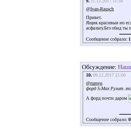
9.
11.12.2017 11:38
@Ivan-Rausch
Привет.
Ящик красивыи но есл
асфальту.Без обид ты 
Сообщение собрало:
1
Обсуждение:
Наши
10.
09.12.2017 21:06
@rumyn
форд S-Max Рулит .то
А форд почти даром
Сообщение собрало:
0