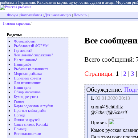
рыбалка в Германии. Как ловить карпа, щуку, сома, судака и леща. Морская рыб
Форум
Фотоальбомы
Для начинающих
Помощь
|
|
|
|
Главная страница
/
Разделы:
Все сообщени
Фотоальбомы
Рыболовный ФОРУМ
Где ловить?
Чем ловить/ снаряжение?
Всего сообщений: 
На что ловить?
Наша рыба
Рыбалка на платниках
Страницы:
1
|
2
|
3
Морская рыбалка
Полезные советы
Для начинающих
Наши дети
Обсуждение:
Подг
Обзор магазинов
Кухня, рецепты
1.
02.01.2020 20:13
Разное
Карта водоемов и глубин
хнхн
@Schtirlitz
Прогноз клёва рыбы
@Scherif@Scherif
Погода
Линки на друзей
Привет.
Связь с нами, Kontakt
Помощь
Комок русская клавиа
Все пользователи
Да в этом году поедем 