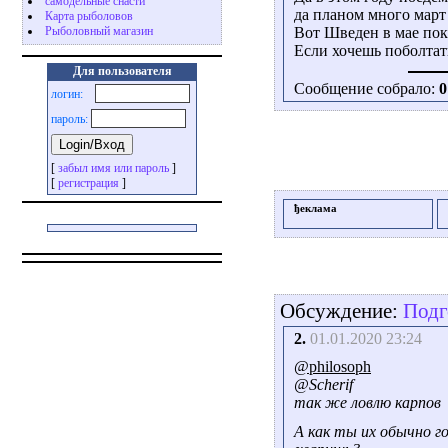
самодельные снасти
да планом много март
Карта рыболовов
Рыболовный магазин
Вот Шведен в мае пока
Если хочешь поболтать
Для пользователя
Сообщение собрало:
0
логин:
пароль:
[
забыл имя или пароль
]
[
регистрация
]
ђеклама
Обсуждение:
Подг
2.
01.01.2020 23:24
@philosoph
@Scherif
так же ловлю карпов
А как ты их обычно г